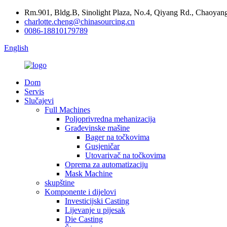
Rm.901, Bldg.B, Sinolight Plaza, No.4, Qiyang Rd., Chaoyang
charlotte.cheng@chinasourcing.cn
0086-18810179789
English
Dom
Servis
Slučajevi
Full Machines
Poljoprivredna mehanizacija
Građevinske mašine
Bager na točkovima
Gusjeničar
Utovarivač na točkovima
Oprema za automatizaciju
Mask Machine
skupštine
Komponente i dijelovi
Investicijski Casting
Lijevanje u pijesak
Die Casting