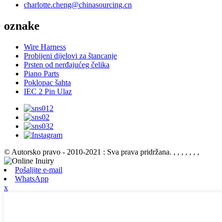
charlotte.cheng@chinasourcing.cn
oznake
Wire Harness
Probijeni dijelovi za štancanje
Prsten od nerđajućeg čelika
Piano Parts
Poklopac šahta
IEC 2 Pin Ulaz
© Autorsko pravo - 2010-2021 : Sva prava pridržana.
, , , , , , ,
Pošaljite e-mail
WhatsApp
x