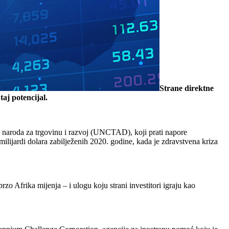
Strane direktne
aj potencijal.
h naroda za trgovinu i razvoj (UNCTAD), koji prati napore
milijardi dolara zabilježenih 2020. godine, kada je zdravstvena kriza
rzo Afrika mijenja – i ulogu koju strani investitori igraju kao