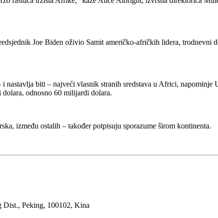
o rastuća tržišta Afrike,“ kaže Alice Albright, izvršna direktorica Mi
predsjednik Joe Biden oživio Samit američko-afričkih lidera, trodnevni
– i nastavlja biti – najveći vlasnik stranih sredstava u Africi, napom
 dolara, odnosno 60 milijardi dolara.
rska, između ostalih – također potpisuju sporazume širom kontinenta.
 Dist., Peking, 100102, Kina