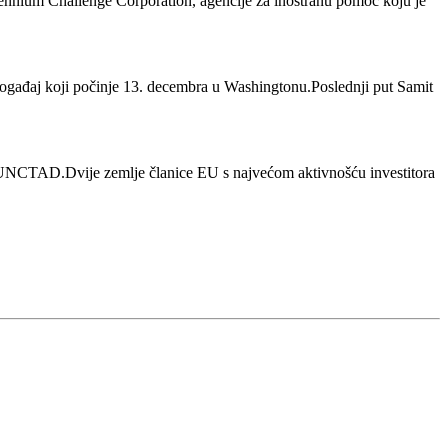
llennium Challenge Corporation, agencije za inostranu pomoć koju je
 događaj koji počinje 13. decembra u Washingtonu.Poslednji put Samit
inje UNCTAD.Dvije zemlje članice EU s najvećom aktivnošću investitora