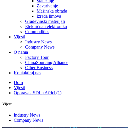
Štancanje
Zavarivanje
Mašinska obrada
Izrada limova
Građevinski materijali
Električna i elektronika
Commodities
Vijesti
Industry News
Company News
O nama
Factory Tour
ChinaSourcing Alliance
Other Business
Kontaktiraj nas
Dom
Vijesti
Oporavak SDI u Africi (1)
Vijesti
Industry News
Company News