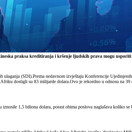
kineska praksa kreditiranja i kršenje ljudskih prava mogu usporiti t
nih ulaganja (SDI).Prema nedavnom izvještaju Konferencije Ujedinjeni
 u Afriku dostigli su 83 milijarde dolara.Ovo je rekordno u odnosu na 39 
u iznosile 1,5 biliona dolara, porast obima poslova naglašava koliko se b