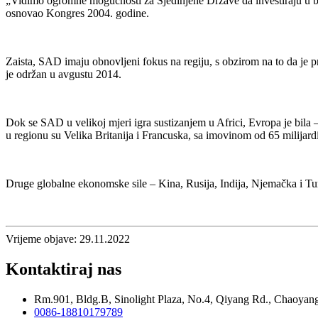
„Vidimo ogromne mogućnosti za Sjedinjene Države da investiraju u brz
osnovao Kongres 2004. godine.
Zaista, SAD imaju obnovljeni fokus na regiju, s obzirom na to da je 
je održan u avgustu 2014.
Dok se SAD u velikoj mjeri igra sustizanjem u Africi, Evropa je bila 
u regionu su Velika Britanija i Francuska, sa imovinom od 65 milijardi
Druge globalne ekonomske sile – Kina, Rusija, Indija, Njemačka i Tu
Vrijeme objave: 29.11.2022
Kontaktiraj nas
Rm.901, Bldg.B, Sinolight Plaza, No.4, Qiyang Rd., Chaoyang
0086-18810179789