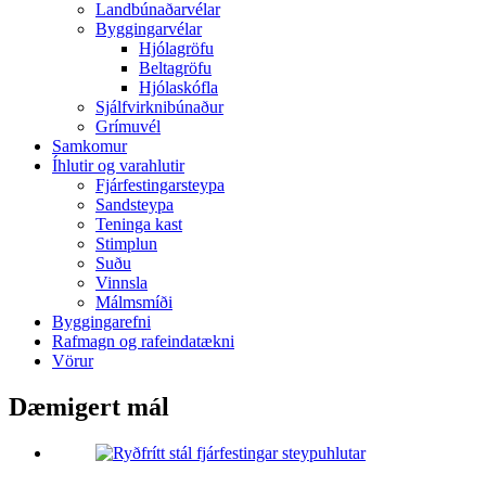
Landbúnaðarvélar
Byggingarvélar
Hjólagröfu
Beltagröfu
Hjólaskófla
Sjálfvirknibúnaður
Grímuvél
Samkomur
Íhlutir og varahlutir
Fjárfestingarsteypa
Sandsteypa
Teninga kast
Stimplun
Suðu
Vinnsla
Málmsmíði
Byggingarefni
Rafmagn og rafeindatækni
Vörur
Dæmigert mál