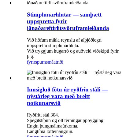
Stimplunarhlutar — samþætt
uppspretta fyrir
iðnaðareftirlitsvöruframleiðanda
Við höfum mikla reynslu af alþjóðlegri
uppsprettu stimplunarhluta.
Við tryggjum hugarró og auðveld viðskipti fyrir
þig.
fyrirspurn
smáatriði
Innsigluð fötu úr ryðfríu stáli —
nýstárleg vara með breitt
notkunarsvið
Ryðfrítt stál 304.
Spegilslípun og öll ferningauppbygging.
Engin þungmálmaúrkoma.
Langtíma lofteinangrun.
fyrirspurn
smáatriði