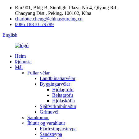
Rm.901, Bldg.B, Sinolight Plaza, No.4, Qiyang Rd.,
Chaoyang Dist., Peking, 100102, Kína
charlotte.cheng@chinasourcing.cn
0086-18810179789
English
Heim
Þjónusta
Mál
Fullar vélar
Landbúnaðarvélar
Byggingarvélar
Hjólagröfu
Beltagröfu
Hjólaskófla
Sjálfvirknibúnaður
Grímuvél
Samkomur
Íhlutir og varahlutir
Fjárfestingarsteypa
Sandsteypa