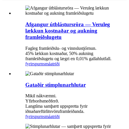
Afgangur útblástursröra — Veruleg
lækkun kostnaðar og aukning
framleiðslugetu
Fagleg framleiðslu- og vinnslustjórnun.
45% lækkun kostnaðar, 50% aukning
framleiðslugetu og lægri en 0,01% gallahlutfall.
fyrirspurn
smáatriði
Gataðir stimplunarhlutar
Mikil nákvæmni.
Yfirborðsmeðferð.
Langtíma samþætt uppspretta fyrir
iðnaðareftirlitsvöruframleiðanda.
fyrirspurn
smáatriði