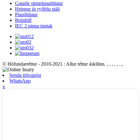
Gataðir stimplunarhlutar
Hringur úr ryðfríu stáli
Píanóhlutar
Brúnhlíf
IEC 2 pinna inntak
© Höfundarréttur - 2010-2021 : Allur réttur áskilinn.
, , , , , , ,
Senda tölvupóst
WhatsApp
x