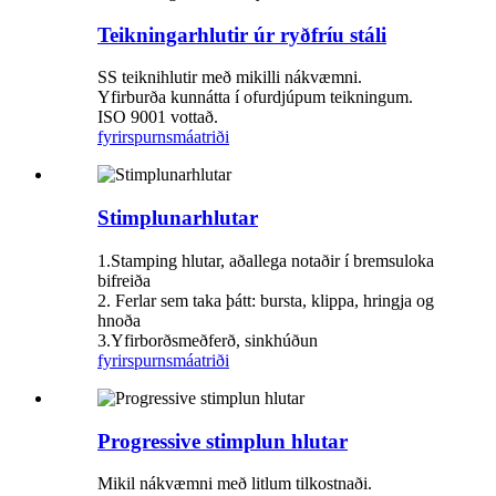
Teikningarhlutir úr ryðfríu stáli
SS teiknihlutir með mikilli nákvæmni.
Yfirburða kunnátta í ofurdjúpum teikningum.
ISO 9001 vottað.
fyrirspurn
smáatriði
Stimplunarhlutar
1.Stamping hlutar, aðallega notaðir í bremsuloka
bifreiða
2. Ferlar sem taka þátt: bursta, klippa, hringja og
hnoða
3.Yfirborðsmeðferð, sinkhúðun
fyrirspurn
smáatriði
Progressive stimplun hlutar
Mikil nákvæmni með litlum tilkostnaði.