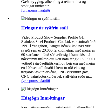
Gæðatrygging, afhending á réttum tíma og
stöðugar umbætur.
fyrirspurn
smáatriði
Hringur úr ryðfríu stáli
Video Product Show Supplier Profile GH
Stainless Steel Products Co. Ltd. var stofnað árið
1991 í Yangzhou, Jiangsu héraði.Það nær yfir
svæði sem er 20.000 ferkílómetrar, með meira en
60 starfsmenn.Það sérhæfir sig í framleiðslu á
nákvæmni málmplötu.Þeir hafa fengið ISO 9001
vottorð í gæðaeftirlitskerfi og þeir eru með meira
en 100 sett af búnaði í fremstu röð eins og
trefjablaðaskurðarvélar, CNC virkisturn gata,
CNC vatnsþotuskurðarvél, sjálfvirka suðu m...
fyrirspurn
smáatriði
Húsgögn Innréttingar
Kostnaðarsparnaður, gæðatrygging, afhending á