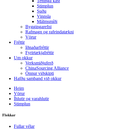
Teninga kast
Stimplun
Suðu
Vinnsla
Málmsmíði
Byggingarefni
Rafmagn og rafeindatækni
Vörur
Fréttir
Iðnaðarfréttir
Fyrirtækjafréttir
Um okkur
Verksmiðjuferð
ChinaSourcing Alliance
Önnur viðskipti
Hafðu samband við okkur
Heim
Vörur
Íhlutir og varahlutir
Stimplun
Flokkar
Fullar vélar