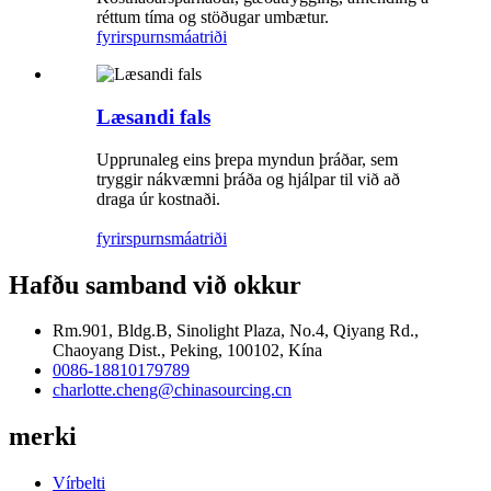
réttum tíma og stöðugar umbætur.
fyrirspurn
smáatriði
Læsandi fals
Upprunaleg eins þrepa myndun þráðar, sem
tryggir nákvæmni þráða og hjálpar til við að
draga úr kostnaði.
fyrirspurn
smáatriði
Hafðu samband við okkur
Rm.901, Bldg.B, Sinolight Plaza, No.4, Qiyang Rd.,
Chaoyang Dist., Peking, 100102, Kína
0086-18810179789
charlotte.cheng@chinasourcing.cn
merki
Vírbelti