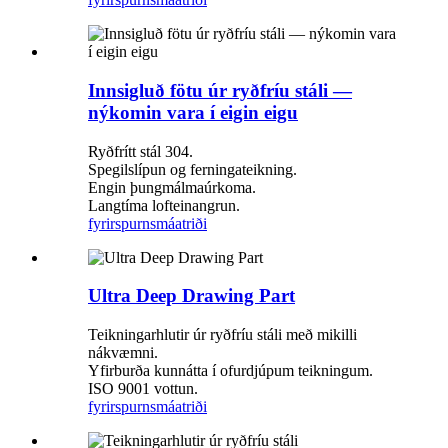
Innsigluð fötu úr ryðfríu stáli —
nýkomin vara í eigin eigu
Ryðfrítt stál 304.
Spegilslípun og ferningateikning.
Engin þungmálmaúrkoma.
Langtíma lofteinangrun.
fyrirspurn
smáatriði
Ultra Deep Drawing Part
Teikningarhlutir úr ryðfríu stáli með mikilli
nákvæmni.
Yfirburða kunnátta í ofurdjúpum teikningum.
ISO 9001 vottun.
fyrirspurn
smáatriði