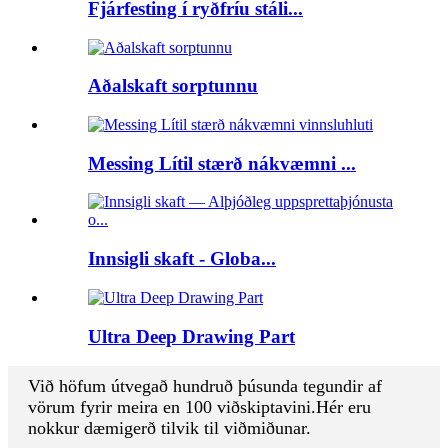
Fjárfesting í ryðfríu stáli...
Aðalskaft sorptunnu
Messing Lítil stærð nákvæmni ...
Innsigli skaft - Globa...
Ultra Deep Drawing Part
Við höfum útvegað hundruð þúsunda tegundir af
vörum fyrir meira en 100 viðskiptavini.Hér eru
nokkur dæmigerð tilvik til viðmiðunar.