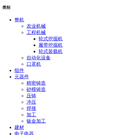
类别
整机
农业机械
工程机械
轮式挖掘机
履带挖掘机
轮式装载机
自动化设备
口罩机
组件
元器件
精密铸造
砂模铸造
压铸
冲压
焊接
加工
钣金加工
建材
电子电器