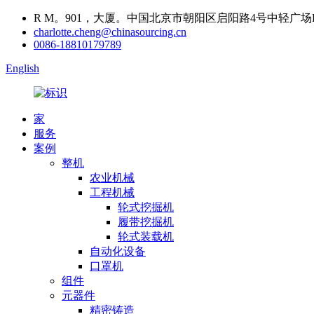
R M。901，大厦。中国北京市朝阳区启阳路4号中轻广场B座
charlotte.cheng@chinasourcing.cn
0086-18810179789
English
家
服务
案例
整机
农业机械
工程机械
轮式挖掘机
履带挖掘机
轮式装载机
自动化设备
口罩机
组件
元器件
精密铸造