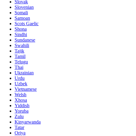
Slovak
Slovenian
Somali
Samoan
Scots Gaelic
Shona
Sindhi
Sundanese
Swahili
Tajik
Tamil
Telugu
Thai
Ukrainian
Urdu
Uzbek
Vietnamese
Welsh
Xhosa
Yiddish
Yoruba
Zulu
Kinyarwanda
Tatar
Oriya