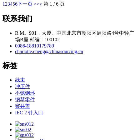
1
2
3
4
5
6
下一页 >
>>
第 1 / 6 页
联系我们
R M。901，大厦。中国北京市朝阳区启阳路4号中轻广
场B座 邮编：100102
0086-18810179789
charlotte.cheng@chinasourcing.cn
标签
线束
冲压件
不锈钢环
钢琴零件
窨井盖
IEC 2 针入口