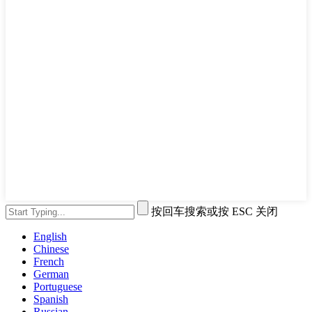
按回车搜索或按 ESC 关闭
English
Chinese
French
German
Portuguese
Spanish
Russian