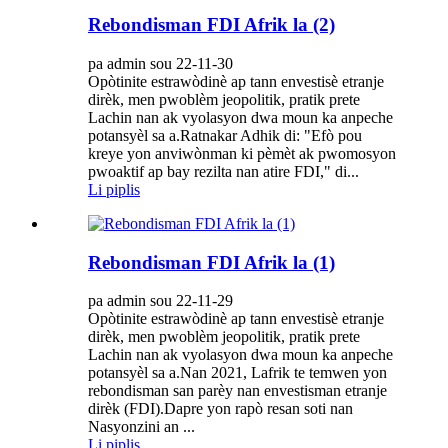
Rebondisman FDI Afrik la (2)
pa admin sou 22-11-30
Opòtinite estrawòdinè ap tann envestisè etranje
dirèk, men pwoblèm jeopolitik, pratik prete
Lachin nan ak vyolasyon dwa moun ka anpeche
potansyèl sa a.Ratnakar Adhik di: "Efò pou
kreye yon anviwònman ki pèmèt ak pwomosyon
pwoaktif ap bay rezilta nan atire FDI," di...
Li piplis
Rebondisman FDI Afrik la (1)
pa admin sou 22-11-29
Opòtinite estrawòdinè ap tann envestisè etranje
dirèk, men pwoblèm jeopolitik, pratik prete
Lachin nan ak vyolasyon dwa moun ka anpeche
potansyèl sa a.Nan 2021, Lafrik te temwen yon
rebondisman san parèy nan envestisman etranje
dirèk (FDI).Dapre yon rapò resan soti nan
Nasyonzini an ...
Li piplis