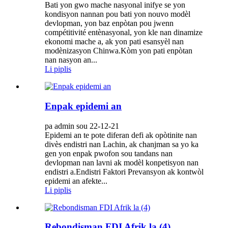
Bati yon gwo mache nasyonal inifye se yon
kondisyon nannan pou bati yon nouvo modèl
devlopman, yon baz enpòtan pou jwenn
compétitivité entènasyonal, yon kle nan dinamize
ekonomi mache a, ak yon pati esansyèl nan
modènizasyon Chinwa.Kòm yon pati enpòtan
nan nasyon an...
Li piplis
Enpak epidemi an
pa admin sou 22-12-21
Epidemi an te pote diferan defi ak opòtinite nan
divès endistri nan Lachin, ak chanjman sa yo ka
gen yon enpak pwofon sou tandans nan
devlopman nan lavni ak modèl konpetisyon nan
endistri a.Endistri Faktori Prevansyon ak kontwòl
epidemi an afekte...
Li piplis
Rebondisman FDI Afrik la (4)