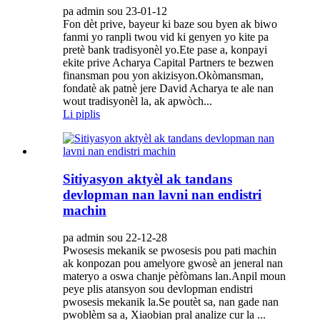
pa admin sou 23-01-12
Fon dèt prive, bayeur ki baze sou byen ak biwo
fanmi yo ranpli twou vid ki genyen yo kite pa
pretè bank tradisyonèl yo.Ete pase a, konpayi
ekite prive Acharya Capital Partners te bezwen
finansman pou yon akizisyon.Okòmansman,
fondatè ak patnè jere David Acharya te ale nan
wout tradisyonèl la, ak apwòch...
Li piplis
Sitiyasyon aktyèl ak tandans
devlopman nan lavni nan endistri
machin
pa admin sou 22-12-28
Pwosesis mekanik se pwosesis pou pati machin
ak konpozan pou amelyore gwosè an jeneral nan
materyo a oswa chanje pèfòmans lan.Anpil moun
peye plis atansyon sou devlopman endistri
pwosesis mekanik la.Se poutèt sa, nan gade nan
pwoblèm sa a, Xiaobian pral analize cur la ...