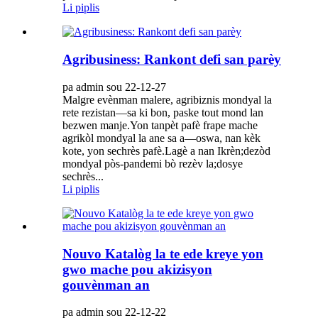
Li piplis
Agribusiness: Rankont defi san parèy
pa admin sou 22-12-27
Malgre evènman malere, agribiznis mondyal la
rete rezistan—sa ki bon, paske tout mond lan
bezwen manje.Yon tanpèt pafè frape mache
agrikòl mondyal la ane sa a—oswa, nan kèk
kote, yon sechrès pafè.Lagè a nan Ikrèn;dezòd
mondyal pòs-pandemi bò rezèv la;dosye
sechrès...
Li piplis
Nouvo Katalòg la te ede kreye yon
gwo mache pou akizisyon
gouvènman an
pa admin sou 22-12-22