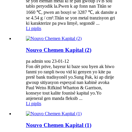
se yon eleman metal ki fè pati gwoup IVB sou
tablo peryodik la.Pwen k ap fonn nan Titàn se
1660 ℃, pwen an bouyi se 3287 ℃, ak dansite a
se 4.54 g / cm³.Titàn se yon metal tranzisyon gri
ki karakterize pa pwa limyè, segondè ...
Li piplis
Nouvo Chemen Kapital (2)
pa admin sou 23-01-12
Fon dèt prive, bayeur ki baze sou byen ak biwo
fanmi yo ranpli twou vid ki genyen yo kite pa
pretè bank tradisyonèl yo.Sung Pak, ki ap dirije
gwoup sitiyasyon espesyal nan kabinè avoka
Paul Weiss Rifkind Wharton & Garrison,
konseye tout kalite founisè kapital yo.Yo
anjeneral gen manda fleksib ...
Li piplis
Nouvo Chemen Kapital (1)