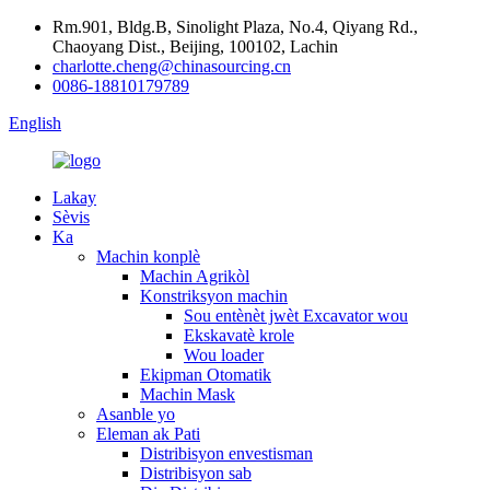
Rm.901, Bldg.B, Sinolight Plaza, No.4, Qiyang Rd.,
Chaoyang Dist., Beijing, 100102, Lachin
charlotte.cheng@chinasourcing.cn
0086-18810179789
English
Lakay
Sèvis
Ka
Machin konplè
Machin Agrikòl
Konstriksyon machin
Sou entènèt jwèt Excavator wou
Ekskavatè krole
Wou loader
Ekipman Otomatik
Machin Mask
Asanble yo
Eleman ak Pati
Distribisyon envestisman
Distribisyon sab