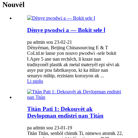
Nouvèl
Dènye pwodwi a — Bokit sele Ⅰ
pa admin sou 23-02-21
Dènyèman, Beijing Chinasourcing E & T
CoLtd.te lanse yon nouvo pwodwi -sele bokit
Ⅰ.Apre 5 ane nan rechèch, li kraze nan
tradisyonèl plastik ak metal materyèl epi sèvi ak
asye pur pou fabrikasyon, ki ka itilize nan
senaryo miltip, rezistans korozyon ak ...
Li piplis
Titàn Pati 1: Dekouvèt ak
Devlopman endistri nan Titàn
pa admin sou 23-01-19
Titàn Titàn, senbòl chimik Ti, nimewo atomik 22,