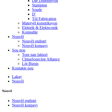
Die Distribisyon
Stamping
Soude
D'
Tòl Fabrication
Materyèl konstriksyon
Elektrik & Elektwonik
Komodite
Nouvèl
Nouvèl endistri
Nouvèl konpayi
Sou nou
Tour nan faktori
ChinaSourcing Alliance
Lòt Biznis
Kontakte nou
Lakay
Nouvèl
Nouvèl
Nouvèl endistri
Nouvèl konpayi