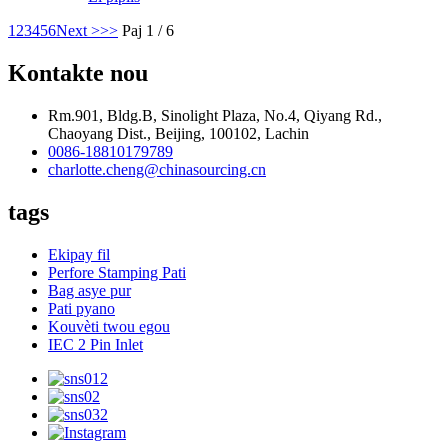
1
2
3
4
5
6
Next >
>>
Paj 1 / 6
Kontakte nou
Rm.901, Bldg.B, Sinolight Plaza, No.4, Qiyang Rd.,
Chaoyang Dist., Beijing, 100102, Lachin
0086-18810179789
charlotte.cheng@chinasourcing.cn
tags
Ekipay fil
Perfore Stamping Pati
Bag asye pur
Pati pyano
Kouvèti twou egou
IEC 2 Pin Inlet