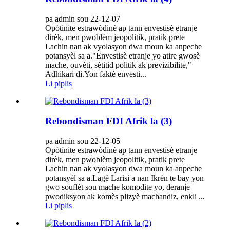
pa admin sou 22-12-07
Opòtinite estrawòdinè ap tann envestisè etranje
dirèk, men pwoblèm jeopolitik, pratik prete
Lachin nan ak vyolasyon dwa moun ka anpeche
potansyèl sa a."Envestisè etranje yo atire gwosè
mache, ouvèti, sètitid politik ak previzibilite,"
Adhikari di.Yon faktè envesti...
Li piplis
Rebondisman FDI Afrik la (3)
pa admin sou 22-12-05
Opòtinite estrawòdinè ap tann envestisè etranje
dirèk, men pwoblèm jeopolitik, pratik prete
Lachin nan ak vyolasyon dwa moun ka anpeche
potansyèl sa a.Lagè Larisi a nan Ikrèn te bay yon
gwo souflèt sou mache komodite yo, deranje
pwodiksyon ak komès plizyè machandiz, enkli ...
Li piplis