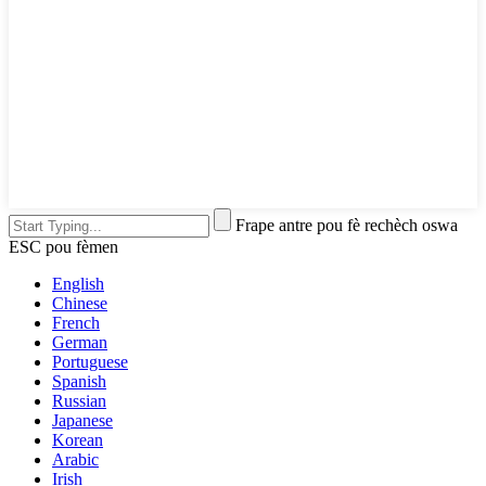
Frape antre pou fè rechèch oswa
ESC pou fèmen
English
Chinese
French
German
Portuguese
Spanish
Russian
Japanese
Korean
Arabic
Irish