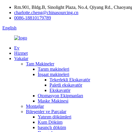
Rm.901, Bldg.B, Sinolight Plaza, No.4, Qiyang Rd., Chaoyang
charlotte.cheng@chinasourcing.cn
0086-18810179789
English
Ev
Hizmet
Vakalar
Tam Makineler
Tarım makineleri
İnşaat makineleri
Tekerlekli Ekskavatör
Paletli ekskavatör
Ekskavatör
Otomasyon Ekipmanları
Maske Makinesi
Montajlar
Bileşenler ve Parçalar
Yatırım dökümleri
Kum Döküm
basınçlı döküm