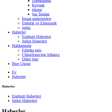
Damgalama
Kaynak
işleme
Sac İmalatı
İnşaat malzemeleri
Elektrik ve Elektronik
emtia
Haberler
Endüstri Haberleri
Şirket Haberleri
Hakkımızda
Fabrika turu
ChinaSourcing Alliance
Diğer işler
Bize Ulaşın
Ev
Haberler
Haberler
Endüstri Haberleri
Şirket Haberleri
Haberler