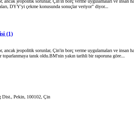
, ancak jeopolitik sorunlar, Çin'in borç verme uygulamaları ve insan hak
baları, DYY'yi çekme konusunda sonuçlar veriyor" diyor...
si (1)
 ancak jeopolitik sorunlar, Çin'in borç verme uygulamaları ve insan hakl
toparlanmaya tanık oldu.BM'nin yakın tarihli bir raporuna göre...
 Dist., Pekin, 100102, Çin