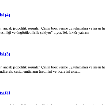
si (4)
, ancak jeopolitik sorunlar, Çin'in borç verme uygulamaları ve insan hak
kesinliği ve öngörülebilirlik çekiyor" diyor.Tek faktör yatırım...
si (3)
, ancak jeopolitik sorunlar, Çin'in borç verme uygulamaları ve insan hakl
rerek, çeşitli emtiaların üretimini ve ticaretini aksattı.
si (2)