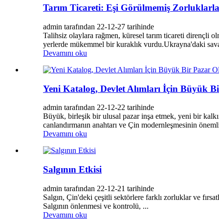
Tarım Ticareti: Eşi Görülmemiş Zorluklarl
admin tarafından 22-12-27 tarihinde
Talihsiz olaylara rağmen, küresel tarım ticareti dirençli
yerlerde mükemmel bir kuraklık vurdu.Ukrayna'daki savaş;
Devamını oku
Yeni Katalog, Devlet Alımları İçin Büyük 
admin tarafından 22-12-22 tarihinde
Büyük, birleşik bir ulusal pazar inşa etmek, yeni bir kal
canlandırmanın anahtarı ve Çin modernleşmesinin önemli b
Devamını oku
Salgının Etkisi
admin tarafından 22-12-21 tarihinde
Salgın, Çin'deki çeşitli sektörlere farklı zorluklar ve fırs
Salgının önlenmesi ve kontrolü, ...
Devamını oku