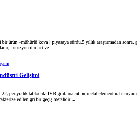
r ürün –mühürlü kova Ⅰ piyasaya sürdü.5 yıllık araştırmadan sonra, gel
anır, korozyon direnci ve ...
düstri Gelişimi
 22, periyodik tablodaki IVB grubuna ait bir metal elementtir.Titan
terize edilen gri bir geçiş metalidir ...