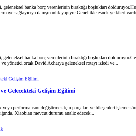
sleri, geleneksel banka borç verenlerinin bıraktığı boşlukları dolduruyo
maye sağlayıcıya danışmanlık yapıyor.Genellikle esnek yetkileri vardır
leri, geleneksel banka borç verenlerinin bıraktığı boşlukları dolduruyor.G
u ve yönetici ortak David Acharya geleneksel rotayı izledi ve...
e Gelecekteki Gelişim Eğilimi
 veya performansını değiştirmek için parçaları ve bileşenleri işleme sür
dığında, Xiaobian mevcut durumu analiz edecek...