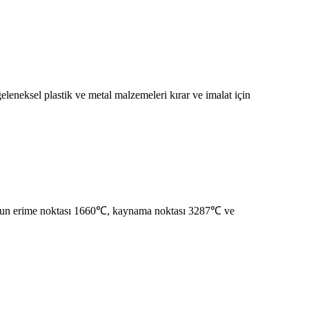
eneksel plastik ve metal malzemeleri kırar ve imalat için
yumun erime noktası 1660℃, kaynama noktası 3287℃ ve