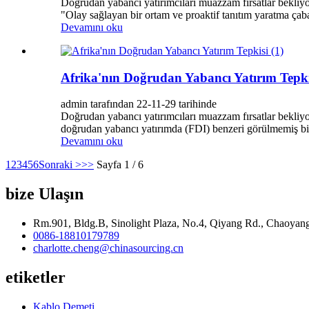
Doğrudan yabancı yatırımcıları muazzam fırsatlar bekliyor
"Olay sağlayan bir ortam ve proaktif tanıtım yaratma ça
Devamını oku
Afrika'nın Doğrudan Yabancı Yatırım Tepki
admin tarafından 22-11-29 tarihinde
Doğrudan yabancı yatırımcıları muazzam fırsatlar bekliyor,
doğrudan yabancı yatırımda (FDI) benzeri görülmemiş bir 
Devamını oku
1
2
3
4
5
6
Sonraki >
>>
Sayfa 1 / 6
bize Ulaşın
Rm.901, Bldg.B, Sinolight Plaza, No.4, Qiyang Rd., Chaoyang
0086-18810179789
charlotte.cheng@chinasourcing.cn
etiketler
Kablo Demeti