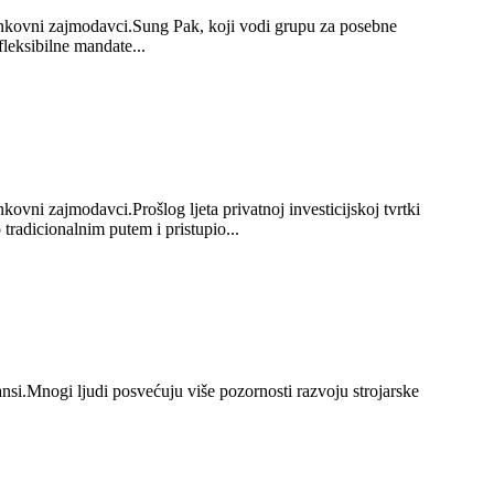
i bankovni zajmodavci.Sung Pak, koji vodi grupu za posebne
fleksibilne mandate...
nkovni zajmodavci.Prošlog ljeta privatnoj investicijskoj tvrtki
tradicionalnim putem i pristupio...
nsi.Mnogi ljudi posvećuju više pozornosti razvoju strojarske