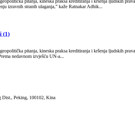
politička pitanja, kineska praksa kreditiranja i kršenja ljudskih prava 
enju izravnih stranih ulaganja,” kaže Ratnakar Adhik...
 (1)
politička pitanja, kineska praksa kreditiranja i kršenja ljudskih prava 
.Prema nedavnom izvješću UN-a...
 Dist., Peking, 100102, Kina