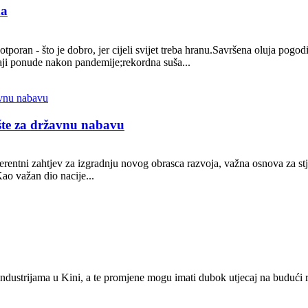
na
poran - što je dobro, jer cijeli svijet treba hranu.Savršena oluja pogod
aji ponude nakon pandemije;rekordna suša...
ište za državnu nabavu
nherentni zahtjev za izgradnju novog obrasca razvoja, važna osnova za s
ao važan dio nacije...
im industrijama u Kini, a te promjene mogu imati dubok utjecaj na budući 