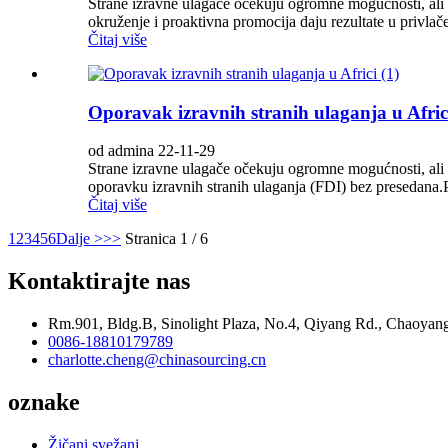
Strane izravne ulagače očekuju ogromne mogućnosti, ali geo
okruženje i proaktivna promocija daju rezultate u privlač
Čitaj više
Oporavak izravnih stranih ulaganja u Africi
od admina 22-11-29
Strane izravne ulagače očekuju ogromne mogućnosti, ali geo
oporavku izravnih stranih ulaganja (FDI) bez presedana
Čitaj više
1
2
3
4
5
6
Dalje >
>>
Stranica 1 / 6
Kontaktirajte nas
Rm.901, Bldg.B, Sinolight Plaza, No.4, Qiyang Rd., Chaoyang
0086-18810179789
charlotte.cheng@chinasourcing.cn
oznake
Žičani svežanj