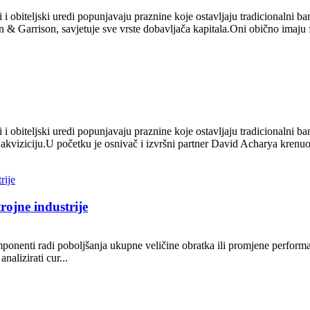
ni i obiteljski uredi popunjavaju praznine koje ostavljaju tradicionaln
n & Garrison, savjetuje sve vrste dobavljača kapitala.Oni obično imaju 
 i obiteljski uredi popunjavaju praznine koje ostavljaju tradicionalni ba
 akviziciju.U početku je osnivač i izvršni partner David Acharya krenuo 
rojne industrije
ponenti radi poboljšanja ukupne veličine obratka ili promjene performa
nalizirati cur...