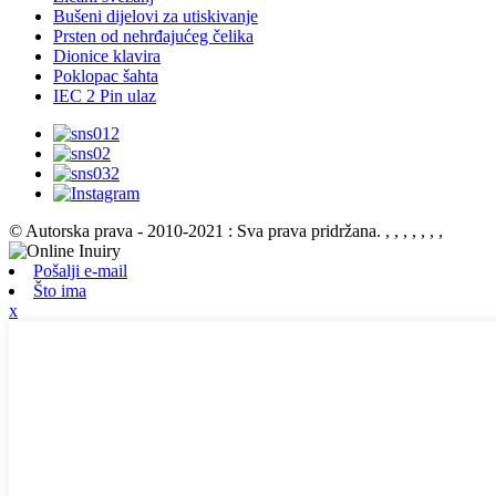
Bušeni dijelovi za utiskivanje
Prsten od nehrđajućeg čelika
Dionice klavira
Poklopac šahta
IEC 2 Pin ulaz
© Autorska prava - 2010-2021 : Sva prava pridržana.
, , , , , , ,
Pošalji e-mail
Što ima
x