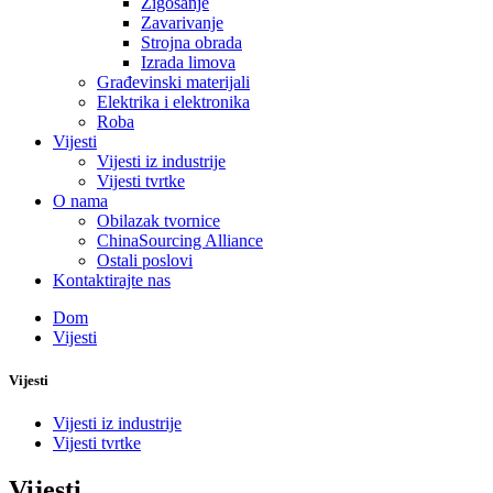
Žigosanje
Zavarivanje
Strojna obrada
Izrada limova
Građevinski materijali
Elektrika i elektronika
Roba
Vijesti
Vijesti iz industrije
Vijesti tvrtke
O nama
Obilazak tvornice
ChinaSourcing Alliance
Ostali poslovi
Kontaktirajte nas
Dom
Vijesti
Vijesti
Vijesti iz industrije
Vijesti tvrtke
Vijesti