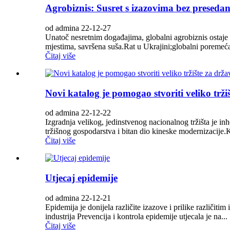
Agrobiznis: Susret s izazovima bez preseda
od admina 22-12-27
Unatoč nesretnim događajima, globalni agrobiznis ostaje ot
mjestima, savršena suša.Rat u Ukrajini;globalni poremeć
Čitaj više
Novi katalog je pomogao stvoriti veliko trž
od admina 22-12-22
Izgradnja velikog, jedinstvenog nacionalnog tržišta je i
tržišnog gospodarstva i bitan dio kineske modernizacije.K
Čitaj više
Utjecaj epidemije
od admina 22-12-21
Epidemija je donijela različite izazove i prilike različit
industrija Prevencija i kontrola epidemije utjecala je na...
Čitaj više