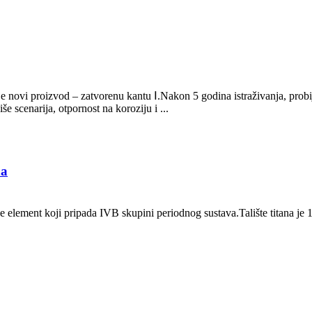
ovi proizvod – zatvorenu kantu Ⅰ.Nakon 5 godina istraživanja, probija s
še scenarija, otpornost na koroziju i ...
na
 je element koji pripada IVB skupini periodnog sustava.Talište titana je
.