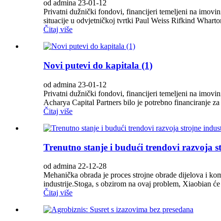
od admina 23-01-12
Privatni dužnički fondovi, financijeri temeljeni na imovi
situacije u odvjetničkoj tvrtki Paul Weiss Rifkind Wharto
Čitaj više
Novi putevi do kapitala (1)
od admina 23-01-12
Privatni dužnički fondovi, financijeri temeljeni na imovini
Acharya Capital Partners bilo je potrebno financiranje za
Čitaj više
Trenutno stanje i budući trendovi razvoja st
od admina 22-12-28
Mehanička obrada je proces strojne obrade dijelova i kom
industrije.Stoga, s obzirom na ovaj problem, Xiaobian će a
Čitaj više