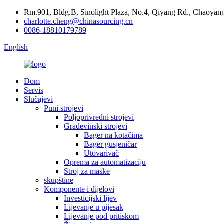
Rm.901, Bldg.B, Sinolight Plaza, No.4, Qiyang Rd., Chaoyang
charlotte.cheng@chinasourcing.cn
0086-18810179789
English
Dom
Servis
Slučajevi
Puni strojevi
Poljoprivredni strojevi
Građevinski strojevi
Bager na kotačima
Bager gusjeničar
Utovarivač
Oprema za automatizaciju
Stroj za maske
skupštine
Komponente i dijelovi
Investicijski lijev
Lijevanje u pijesak
Lijevanje pod pritiskom