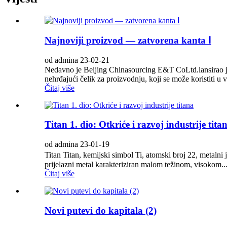
Najnoviji proizvod — zatvorena kanta Ⅰ
od admina 23-02-21
Nedavno je Beijing Chinasourcing E&T CoLtd.lansirao je n
nehrđajući čelik za proizvodnju, koji se može koristiti u vi
Čitaj više
Titan 1. dio: Otkriće i razvoj industrije tita
od admina 23-01-19
Titan Titan, kemijski simbol Ti, atomski broj 22, metalni
prijelazni metal karakteriziran malom težinom, visokom..
Čitaj više
Novi putevi do kapitala (2)