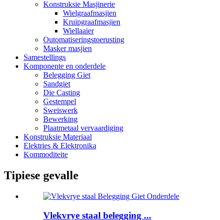
Konstruksie Masjinerie
Wielgraafmasjien
Kruipgraafmasjien
Wiellaaier
Outomatiseringstoerusting
Masker masjien
Samestellings
Komponente en onderdele
Belegging Giet
Sandgiet
Die Casting
Gestempel
Sweiswerk
Bewerking
Plaatmetaal vervaardiging
Konstruksie Materiaal
Elektries & Elektronika
Kommoditeite
Tipiese gevalle
Vlekvrye staal belegging ...