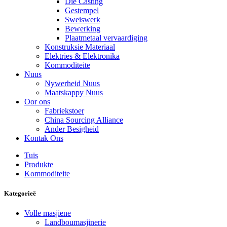
Die Casting
Gestempel
Sweiswerk
Bewerking
Plaatmetaal vervaardiging
Konstruksie Materiaal
Elektries & Elektronika
Kommoditeite
Nuus
Nywerheid Nuus
Maatskappy Nuus
Oor ons
Fabriekstoer
China Sourcing Alliance
Ander Besigheid
Kontak Ons
Tuis
Produkte
Kommoditeite
Kategorieë
Volle masjiene
Landboumasjinerie