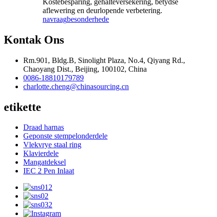
Kostebesparing, gehalteversekering, betydse
aflewering en deurlopende verbetering.
navraag
besonderhede
Kontak Ons
Rm.901, Bldg.B, Sinolight Plaza, No.4, Qiyang Rd.,
Chaoyang Dist., Beijing, 100102, China
0086-18810179789
charlotte.cheng@chinasourcing.cn
etikette
Draad harnas
Geponste stempelonderdele
Vlekvrye staal ring
Klavierdele
Mangatdeksel
IEC 2 Pen Inlaat