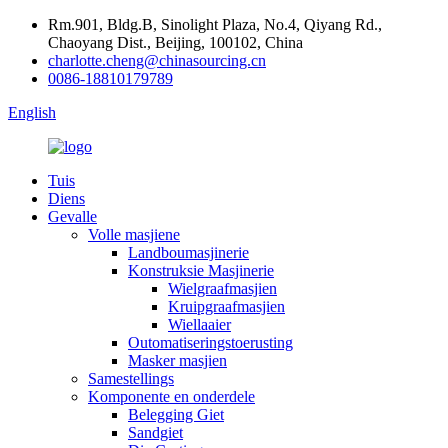
Rm.901, Bldg.B, Sinolight Plaza, No.4, Qiyang Rd.,
Chaoyang Dist., Beijing, 100102, China
charlotte.cheng@chinasourcing.cn
0086-18810179789
English
Tuis
Diens
Gevalle
Volle masjiene
Landboumasjinerie
Konstruksie Masjinerie
Wielgraafmasjien
Kruipgraafmasjien
Wiellaaier
Outomatiseringstoerusting
Masker masjien
Samestellings
Komponente en onderdele
Belegging Giet
Sandgiet