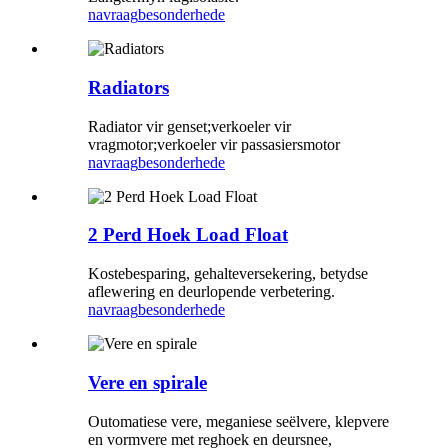
navraag
besonderhede
Radiators
Radiator vir genset;verkoeler vir
vragmotor;verkoeler vir passasiersmotor
navraag
besonderhede
2 Perd Hoek Load Float
Kostebesparing, gehalteversekering, betydse
aflewering en deurlopende verbetering.
navraag
besonderhede
Vere en spirale
Outomatiese vere, meganiese seëlvere, klepvere
en vormvere met reghoek en deursnee,