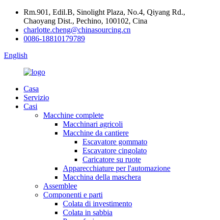
Rm.901, Edil.B, Sinolight Plaza, No.4, Qiyang Rd.,
Chaoyang Dist., Pechino, 100102, Cina
charlotte.cheng@chinasourcing.cn
0086-18810179789
English
Casa
Servizio
Casi
Macchine complete
Macchinari agricoli
Macchine da cantiere
Escavatore gommato
Escavatore cingolato
Caricatore su ruote
Apparecchiature per l'automazione
Macchina della maschera
Assemblee
Componenti e parti
Colata di investimento
Colata in sabbia