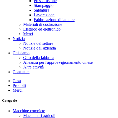
Pressofusione
Stampaggio
Saldatura
Lavorazione
Fabbricazione di lamiere
Materiali di costruzione
Elettrico ed elettronico
Merci
Notizia
Notizie del settore
Notizie dall'azienda
Chi siamo
Giro della fabbrica
Alleanza per l'approvvigionamento cinese
Altre attività
Contattaci
Casa
Prodotti
Merci
Categorie
Macchine complete
Macchinari agricoli