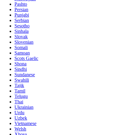
Pashto
Persian
Punjabi
Serbian
Sesotho
Sinhala
Slovak
Slovenian
Somali
Samoan
Scots Gaelic
Shona
Sindhi
Sundanese
Swahili
Tajik
Tamil
Telugu
Thai
Ukrainian
Urdu
Uzbek
Vietnamese
Welsh
Xhosa