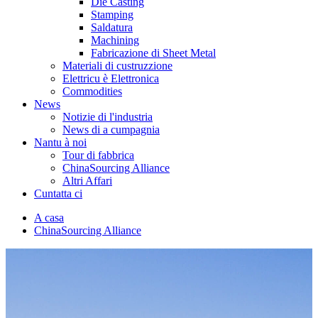
Die Casting
Stamping
Saldatura
Machining
Fabricazione di Sheet Metal
Materiali di custruzzione
Elettricu è Elettronica
Commodities
News
Notizie di l'industria
News di a cumpagnia
Nantu à noi
Tour di fabbrica
ChinaSourcing Alliance
Altri Affari
Cuntatta ci
A casa
ChinaSourcing Alliance