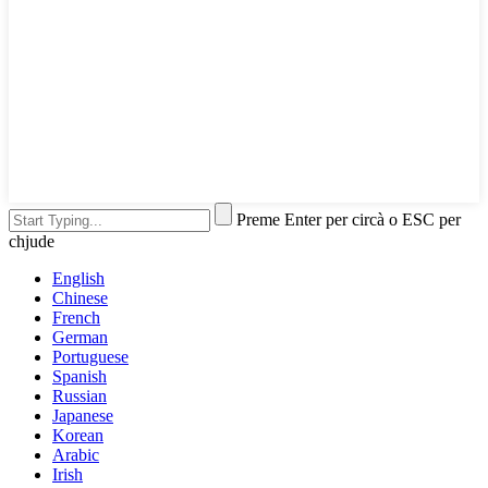
Preme Enter per circà o ESC per
chjude
English
Chinese
French
German
Portuguese
Spanish
Russian
Japanese
Korean
Arabic
Irish