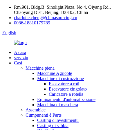
Rm.901, Bldg.B, Sinolight Plaza, No.4, Qiyang Rd.,
Chaoyang Dist., Beijing, 100102, China
charlotte.cheng@chinasourcing.cn
0086-18810179789
English
A casa
serviziu
Casi
Macchine piena
Macchine Agricole
Macchine di custruzzione
Escavatore a roti
Escavatore cingolato
Caricatore a rotella
Equipamentu d'automatizazione
Macchina di maschera
Assemblee
Cumpunenti è Parts
Casting d'investimentu
Casting di sabbia