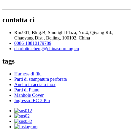
cuntatta ci
Rm.901, Bldg.B, Sinolight Plaza, No.4, Qiyang Rd.,
Chaoyang Dist., Beijing, 100102, China
0086-18810179789
charlotte.cheng@chinasourcing.cn
tags
Harness di filu
Parti di stampatura perforata
Anellu in acciaio inox
Parti di Pianu
Manhole Cover
Ingressu IEC 2 Pin