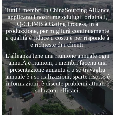
Tutti i membri in ChinaSourcing Alliance
applicanu i nostri metodulugii originali,
Q-CLIMB è Gating Process, in a
produzzione, per migliurà continuamente
a qualità è riduce u costu è per risponde à
e richieste di i clienti.
L'alleanza tene una riunione annuale ogni
annu.À e riunioni, i membri facenu una
presentazione annantu à u so travagliu
annuale è i so rializazioni, sparte risorse è
informazioni, è discute prublemi attuali è
suluzioni efficaci.