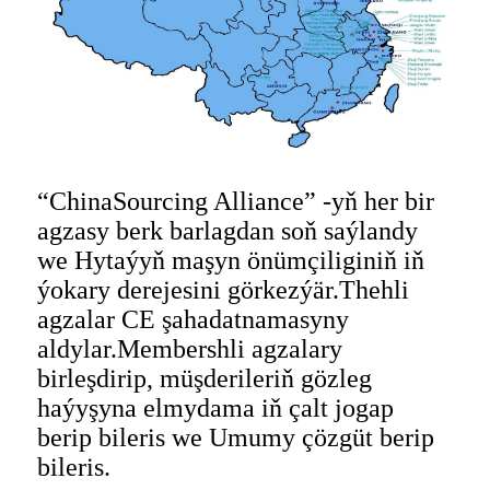
“ChinaSourcing Alliance” -yň her bir
agzasy berk barlagdan soň saýlandy
we Hytaýyň maşyn önümçiliginiň iň
ýokary derejesini görkezýär.Thehli
agzalar CE şahadatnamasyny
aldylar.Membershli agzalary
birleşdirip, müşderileriň gözleg
haýyşyna elmydama iň çalt jogap
berip bileris we Umumy çözgüt berip
bileris.