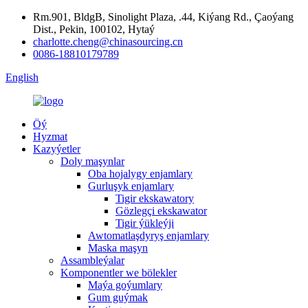
Rm.901, BldgB, Sinolight Plaza, .44, Kiýang Rd., Çaoýang
Dist., Pekin, 100102, Hytaý
charlotte.cheng@chinasourcing.cn
0086-18810179789
English
Öý
Hyzmat
Kazyýetler
Doly maşynlar
Oba hojalygy enjamlary
Gurluşyk enjamlary
Tigir ekskawatory
Gözlegçi ekskawator
Tigir ýükleýji
Awtomatlaşdyryş enjamlary
Maska maşyn
Assambleýalar
Komponentler we bölekler
Maýa goýumlary
Gum guýmak