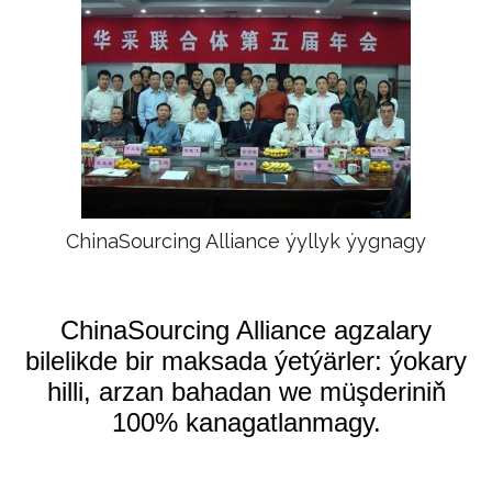
ChinaSourcing Alliance ýyllyk ýygnagy
ChinaSourcing Alliance agzalary
bilelikde bir maksada ýetýärler: ýokary
hilli, arzan bahadan we müşderiniň
100% kanagatlanmagy.