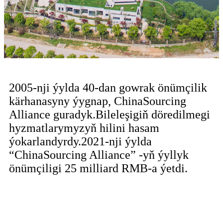
2005-nji ýylda 40-dan gowrak önümçilik
kärhanasyny ýygnap, ChinaSourcing
Alliance guradyk.Bileleşigiň döredilmegi
hyzmatlarymyzyň hilini hasam
ýokarlandyrdy.2021-nji ýylda
“ChinaSourcing Alliance” -yň ýyllyk
önümçiligi 25 milliard RMB-a ýetdi.