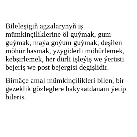
Bileleşigiň agzalarynyň iş
mümkinçiliklerine öl guýmak, gum
guýmak, maýa goýum guýmak, deşilen
möhür basmak, yzygiderli möhürlemek,
kebşirlemek, her dürli işleýiş we ýerüsti
bejeriş we post bejergisi degişlidir.
Birnäçe amal mümkinçilikleri bilen, bir
gezeklik gözleglere hakykatdanam ýetip
bileris.