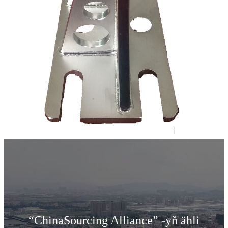
“ChinaSourcing Alliance” -yň ähli