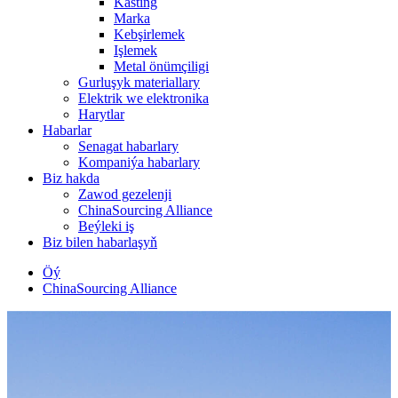
Kasting
Marka
Kebşirlemek
Işlemek
Metal önümçiligi
Gurluşyk materiallary
Elektrik we elektronika
Harytlar
Habarlar
Senagat habarlary
Kompaniýa habarlary
Biz hakda
Zawod gezelenji
ChinaSourcing Alliance
Beýleki iş
Biz bilen habarlaşyň
Öý
ChinaSourcing Alliance