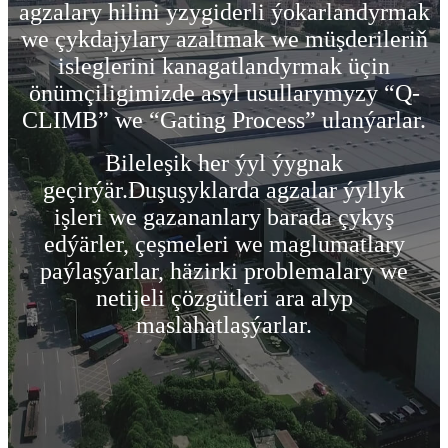
agzalary hilini yzygiderli ýokarlandyrmak
we çykdajylary azaltmak we müşderileriň
isleglerini kanagatlandyrmak üçin
önümçiligimizde asyl usullarymyzy “Q-
CLIMB” we “Gating Process” ulanýarlar.
Bileleşik her ýyl ýygnak
geçirýär.Duşuşyklarda agzalar ýyllyk
işleri we gazananlary barada çykyş
edýärler, çeşmeleri we maglumatlary
paýlaşýarlar, häzirki problemalary we
netijeli çözgütleri ara alyp
maslahatlaşýarlar.