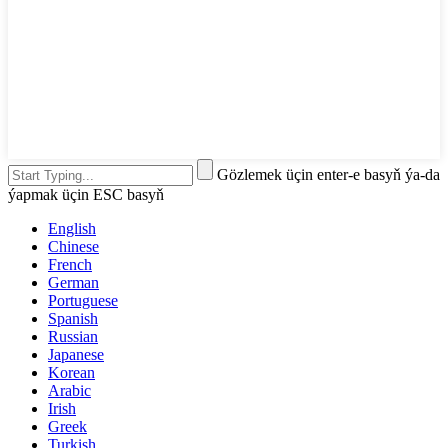
Gözlemek üçin enter-e basyň ýa-da
ýapmak üçin ESC basyň
English
Chinese
French
German
Portuguese
Spanish
Russian
Japanese
Korean
Arabic
Irish
Greek
Turkish