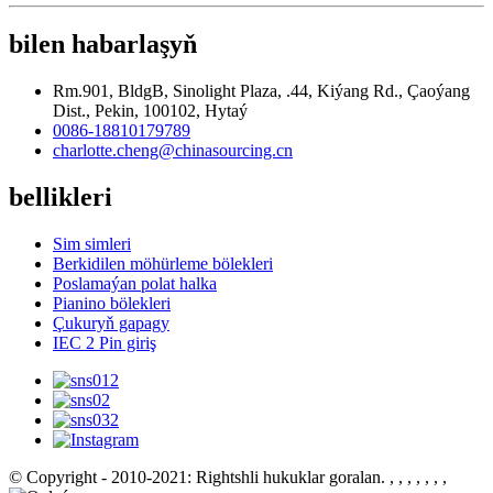
bilen habarlaşyň
Rm.901, BldgB, Sinolight Plaza, .44, Kiýang Rd., Çaoýang
Dist., Pekin, 100102, Hytaý
0086-18810179789
charlotte.cheng@chinasourcing.cn
bellikleri
Sim simleri
Berkidilen möhürleme bölekleri
Poslamaýan polat halka
Pianino bölekleri
Çukuryň gapagy
IEC 2 Pin giriş
© Copyright - 2010-2021: Rightshli hukuklar goralan.
, , , , , , ,