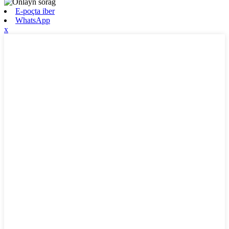
E-poçta iber
WhatsApp
x