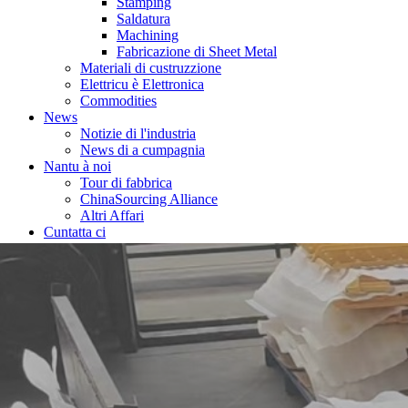
Stamping
Saldatura
Machining
Fabricazione di Sheet Metal
Materiali di custruzzione
Elettricu è Elettronica
Commodities
News
Notizie di l'industria
News di a cumpagnia
Nantu à noi
Tour di fabbrica
ChinaSourcing Alliance
Altri Affari
Cuntatta ci
A casa
serviziu