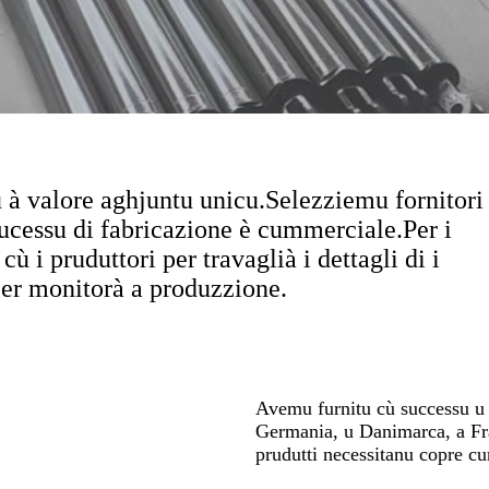
à valore aghjuntu unicu.Selezziemu fornitori
prucessu di fabricazione è cummerciale.Per i
 i pruduttori per travaglià i dettagli di i
per monitorà a produzzione.
Avemu furnitu cù successu u no
Germania, u Danimarca, a Franc
prudutti necessitanu copre c