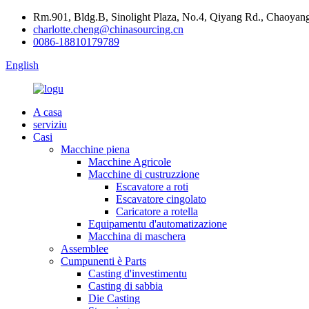
Rm.901, Bldg.B, Sinolight Plaza, No.4, Qiyang Rd., Chaoyang 
charlotte.cheng@chinasourcing.cn
0086-18810179789
English
A casa
serviziu
Casi
Macchine piena
Macchine Agricole
Macchine di custruzzione
Escavatore a roti
Escavatore cingolato
Caricatore a rotella
Equipamentu d'automatizazione
Macchina di maschera
Assemblee
Cumpunenti è Parts
Casting d'investimentu
Casting di sabbia
Die Casting