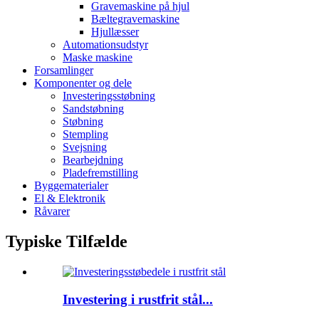
Gravemaskine på hjul
Bæltegravemaskine
Hjullæsser
Automationsudstyr
Maske maskine
Forsamlinger
Komponenter og dele
Investeringsstøbning
Sandstøbning
Støbning
Stempling
Svejsning
Bearbejdning
Pladefremstilling
Byggematerialer
El & Elektronik
Råvarer
Typiske Tilfælde
Investering i rustfrit stål...