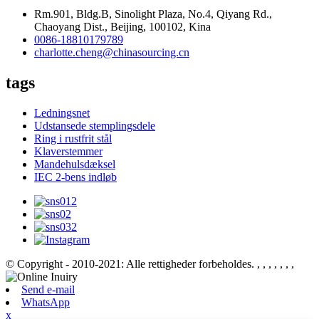
Rm.901, Bldg.B, Sinolight Plaza, No.4, Qiyang Rd.,
Chaoyang Dist., Beijing, 100102, Kina
0086-18810179789
charlotte.cheng@chinasourcing.cn
tags
Ledningsnet
Udstansede stemplingsdele
Ring i rustfrit stål
Klaverstemmer
Mandehulsdæksel
IEC 2-bens indløb
© Copyright - 2010-2021: Alle rettigheder forbeholdes.
, , , , , , ,
Send e-mail
WhatsApp
x