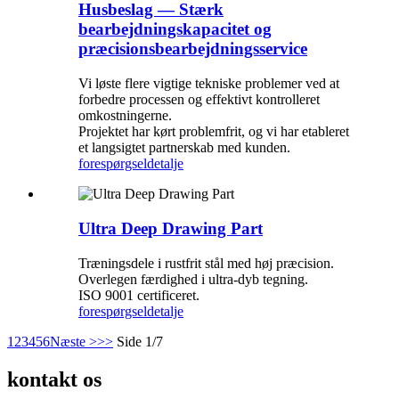
Husbeslag — Stærk
bearbejdningskapacitet og
præcisionsbearbejdningsservice
Vi løste flere vigtige tekniske problemer ved at
forbedre processen og effektivt kontrolleret
omkostningerne.
Projektet har kørt problemfrit, og vi har etableret
et langsigtet partnerskab med kunden.
forespørgsel
detalje
Ultra Deep Drawing Part
Træningsdele i rustfrit stål med høj præcision.
Overlegen færdighed i ultra-dyb tegning.
ISO 9001 certificeret.
forespørgsel
detalje
1
2
3
4
5
6
Næste >
>>
Side 1/7
kontakt os