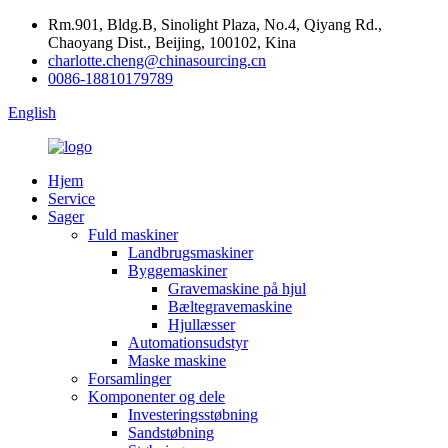
Rm.901, Bldg.B, Sinolight Plaza, No.4, Qiyang Rd.,
Chaoyang Dist., Beijing, 100102, Kina
charlotte.cheng@chinasourcing.cn
0086-18810179789
English
Hjem
Service
Sager
Fuld maskiner
Landbrugsmaskiner
Byggemaskiner
Gravemaskine på hjul
Bæltegravemaskine
Hjullæsser
Automationsudstyr
Maske maskine
Forsamlinger
Komponenter og dele
Investeringsstøbning
Sandstøbning