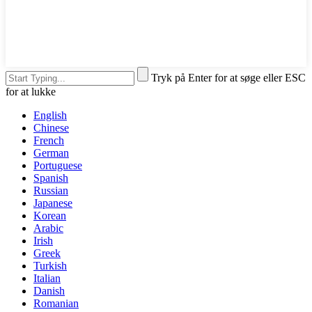
Tryk på Enter for at søge eller ESC
for at lukke
English
Chinese
French
German
Portuguese
Spanish
Russian
Japanese
Korean
Arabic
Irish
Greek
Turkish
Italian
Danish
Romanian