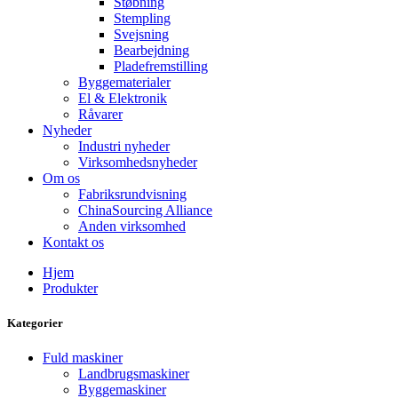
Støbning
Stempling
Svejsning
Bearbejdning
Pladefremstilling
Byggematerialer
El & Elektronik
Råvarer
Nyheder
Industri nyheder
Virksomhedsnyheder
Om os
Fabriksrundvisning
ChinaSourcing Alliance
Anden virksomhed
Kontakt os
Hjem
Produkter
Kategorier
Fuld maskiner
Landbrugsmaskiner
Byggemaskiner