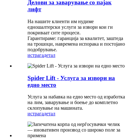
Делови за заварување со пајак
лифт
На нашите клиенти им нудиме
едношалтерски услуги за извори кои ги
покриваат сите процеси.
Гарантираме: гаранција за квалитет, заштеда
на трошоци, навремена испорака и постојано
подобрување.
истрага
детал
Spider Lift - Услуга за извори на
едно место
Услуга за набавка на едно место од изработка
на лим, заварување и боење до комплетно
склопување на машината.
истрага
детал