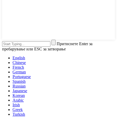
Притиснете Enter за
пребарување или ESC за затворање
English
Chinese
French
German
Portuguese
Spanish
Russian
Japanese
Korean
Arabic
Irish
Greek
Turkish