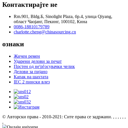
Контактирајте не
Rm.901, Bldg.Б, Sinolight Plaza, бр.4, улица Qiyang,
област Чаојанг, Пекинг, 100102, Кина
0086-18810179789
charlotte.cheng@chinasourcing.cn
ознаки
Жичен ремен
Ударени делови за печат
Прстен од не'рѓосувачки челик
Делови за пијано
Капак на шахтата
IEC 2 пински влез
© Авторски права - 2010-2021: Сите права се задржани.
, , , , , ,
,