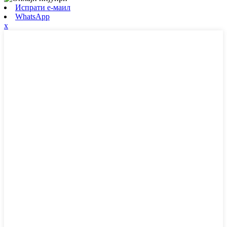
Испрати е-маил
WhatsApp
x