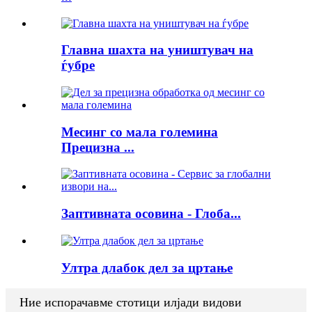
Главна шахта на уништувач на
ѓубре
Месинг со мала големина
Прецизна ...
Заптивната осовина - Глоба...
Ултра длабок дел за цртање
Ние испорачавме стотици илјади видови