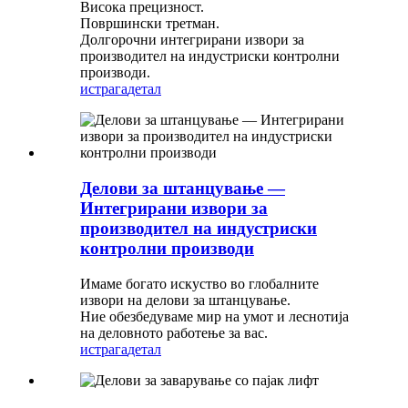
Висока прецизност.
Површински третман.
Долгорочни интегрирани извори за
производител на индустриски контролни
производи.
истрага
детал
Делови за штанцување —
Интегрирани извори за
производител на индустриски
контролни производи
Имаме богато искуство во глобалните
извори на делови за штанцување.
Ние обезбедуваме мир на умот и леснотија
на деловното работење за вас.
истрага
детал