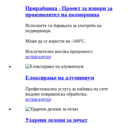
Прирабница - Проект за извори за
производител на подморница
Исполнете ги барањата за употреба на
подморници.
Може да се користи на -160°C.
Исклучително висока прецизност.
истрага
детал
Елоксирање на алуминиум
Професионална услуга за набавка на сите
видови површинска обработка.
истрага
детал
Ударени делови за печат