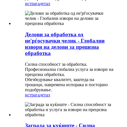
истрага
детал
Делови за обработка од
не'рѓосувачки челик - Глобални
извори на делови за прецизна
обработка
Силна способност за обработка.
Професионална глобална услуга за извори на
прецизна обработка.
Обезбедување квалитет, заштеда на
трошоци, навремена испорака и постојано
подобрување.
истрага
детал
Заграда за куќиште - Силна