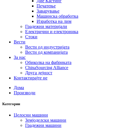
Дие Кастинг
Печатење
Заварување
Машинска обработка
Изработка на лим
Градежни материјали
Електрични и електроника
Стоки
Вести
Вести од индустријата
Вести од компанијата
За нас
Обиколка на фабриката
ChinaSourcing Alliance
Друга дејност
Контактирајте не
Дома
Производи
Категории
Целосни машини
Земјоделски машини
Градежни машини