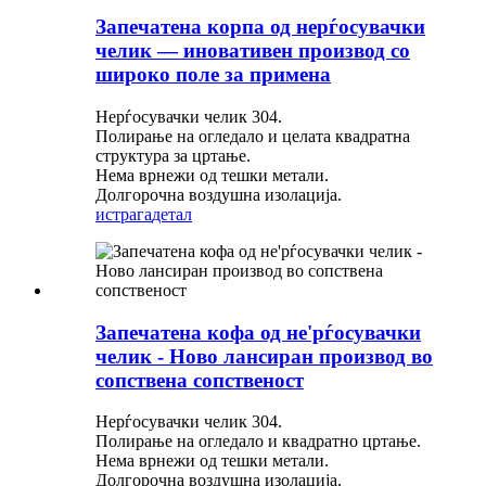
Запечатена корпа од нерѓосувачки
челик — иновативен производ со
широко поле за примена
Нерѓосувачки челик 304.
Полирање на огледало и целата квадратна
структура за цртање.
Нема врнежи од тешки метали.
Долгорочна воздушна изолација.
истрага
детал
Запечатена кофа од не'рѓосувачки
челик - Ново лансиран производ во
сопствена сопственост
Нерѓосувачки челик 304.
Полирање на огледало и квадратно цртање.
Нема врнежи од тешки метали.
Долгорочна воздушна изолација.