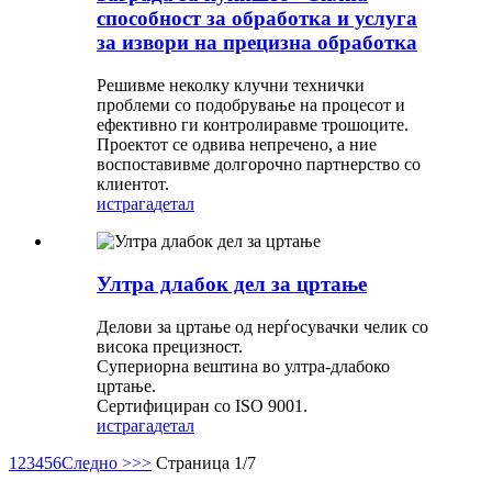
способност за обработка и услуга
за извори на прецизна обработка
Решивме неколку клучни технички
проблеми со подобрување на процесот и
ефективно ги контролиравме трошоците.
Проектот се одвива непречено, а ние
воспоставивме долгорочно партнерство со
клиентот.
истрага
детал
Ултра длабок дел за цртање
Делови за цртање од нерѓосувачки челик со
висока прецизност.
Супериорна вештина во ултра-длабоко
цртање.
Сертифициран со ISO 9001.
истрага
детал
1
2
3
4
5
6
Следно >
>>
Страница 1/7