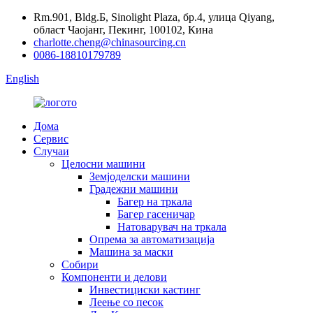
Rm.901, Bldg.Б, Sinolight Plaza, бр.4, улица Qiyang,
област Чаојанг, Пекинг, 100102, Кина
charlotte.cheng@chinasourcing.cn
0086-18810179789
English
Дома
Сервис
Случаи
Целосни машини
Земјоделски машини
Градежни машини
Багер на тркала
Багер гасеничар
Натоварувач на тркала
Опрема за автоматизација
Машина за маски
Собири
Компоненти и делови
Инвестициски кастинг
Леење со песок