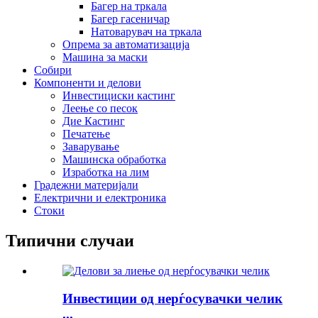
Багер на тркала
Багер гасеничар
Натоварувач на тркала
Опрема за автоматизација
Машина за маски
Собири
Компоненти и делови
Инвестициски кастинг
Леење со песок
Дие Кастинг
Печатење
Заварување
Машинска обработка
Изработка на лим
Градежни материјали
Електрични и електроника
Стоки
Типични случаи
Инвестиции од нерѓосувачки челик
...