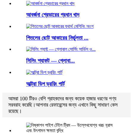
আবর্জনা শ্রেডারের প্রধান খাদ
পিতলের ছোট আকারের নির্ভুলতা ...
সিলিং শ্যাফট — গ্লোবা...
আল্ট্রা ডিপ ড্রয়িং পার্ট
আমরা 100 টিরও বেশি গ্রাহকদের জন্য কয়েক হাজার ধরণের পণ্য
সরবরাহ করেছি।আপনার রেফারেন্সের জন্য এখানে কিছু সাধারণ কেস
রয়েছে।