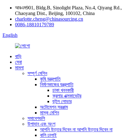
আরএম901, Bldg.B, Sinolight Plaza, No.4, Qiyang Rd.,
Chaoyang Dist., Beijing, 100102, China
charlotte.cheng@chinasourcing.cn
0086-18810179789
English
বাড়ি
সেবা
মামলা
সম্পূর্ণ মেশিন
কৃষি যন্ত্রপাতি
নির্মাণকাজের যন্ত্রপাতি
চাকা খননকারী
ক্রলার এক্সকাভেটর
হুইল লোডার
অটোমেশন সরঞ্জাম
মাস্ক মেশিন
সমাবেশগুলি
উপাদান এবং অংশ
আপনি উত্তর দিবেন না আপনি উত্তর দিবেন না
বালি ঢালাই