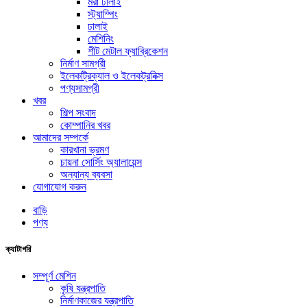
মরা ঢালাই
স্ট্যাম্পিং
ঢালাই
মেশিনিং
শীট মেটাল ফ্যাব্রিকেশন
নির্মাণ সামগ্রী
ইলেকট্রিক্যাল ও ইলেকট্রনিক্স
পণ্যসামগ্রী
খবর
শিল্প সংবাদ
কোম্পানির খবর
আমাদের সম্পর্কে
কারখানা ভ্রমণ
চায়না সোর্সিং অ্যালায়েন্স
অন্যান্য ব্যবসা
যোগাযোগ করুন
বাড়ি
পণ্য
ক্যাটাগরি
সম্পূর্ণ মেশিন
কৃষি যন্ত্রপাতি
নির্মাণকাজের যন্ত্রপাতি