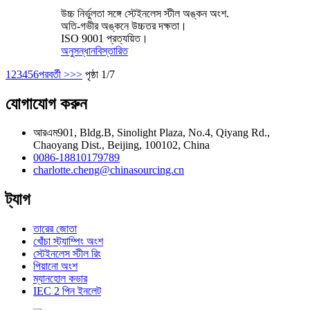
উচ্চ নির্ভুলতা সঙ্গে স্টেইনলেস স্টীল অঙ্কন অংশ.
অতি-গভীর অঙ্কনে উচ্চতর দক্ষতা।
ISO 9001 প্রত্যয়িত।
অনুসন্ধান
বিস্তারিত
1
2
3
4
5
6
পরবর্তী >
>>
পৃষ্ঠা 1/7
যোগাযোগ করুন
আরএম901, Bldg.B, Sinolight Plaza, No.4, Qiyang Rd.,
Chaoyang Dist., Beijing, 100102, China
0086-18810179789
charlotte.cheng@chinasourcing.cn
ট্যাগ
তারের জোতা
খোঁচা স্ট্যাম্পিং অংশ
স্টেইনলেস স্টীল রিং
পিয়ানো অংশ
ম্যানহোল কভার
IEC 2 পিন ইনলেট