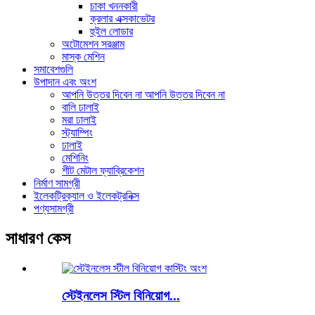
চাকা খননকারী
ক্রলার এক্সকাভেটর
হুইল লোডার
অটোমেশন সরঞ্জাম
মাস্ক মেশিন
সমাবেশগুলি
উপাদান এবং অংশ
আপনি উত্তর দিবেন না আপনি উত্তর দিবেন না
বালি ঢালাই
মরা ঢালাই
স্ট্যাম্পিং
ঢালাই
মেশিনিং
শীট মেটাল ফ্যাব্রিকেশন
নির্মাণ সামগ্রী
ইলেকট্রিক্যাল ও ইলেকট্রনিক্স
পণ্যসামগ্রী
সাধারণ কেস
স্টেইনলেস স্টিল বিনিয়োগ...