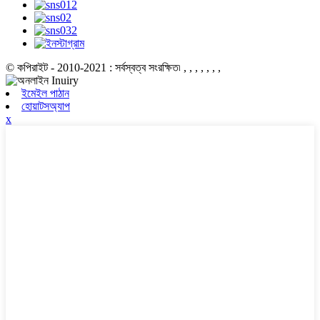
© কপিরাইট - 2010-2021 : সর্বস্বত্ব সংরক্ষিত৷
, , , , , , ,
ইমেইল পাঠান
হোয়াটসঅ্যাপ
x