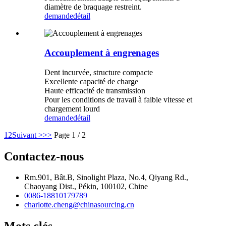
diamètre de braquage restreint.
demande
détail
Accouplement à engrenages
Dent incurvée, structure compacte
Excellente capacité de charge
Haute efficacité de transmission
Pour les conditions de travail à faible vitesse et
chargement lourd
demande
détail
1
2
Suivant >
>>
Page 1 / 2
Contactez-nous
Rm.901, Bât.B, Sinolight Plaza, No.4, Qiyang Rd.,
Chaoyang Dist., Pékin, 100102, Chine
0086-18810179789
charlotte.cheng@chinasourcing.cn