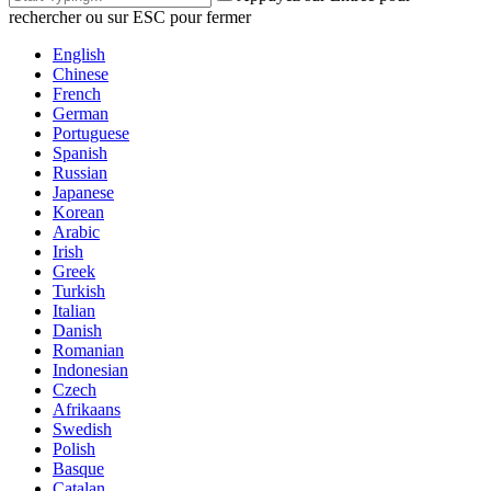
rechercher ou sur ESC pour fermer
English
Chinese
French
German
Portuguese
Spanish
Russian
Japanese
Korean
Arabic
Irish
Greek
Turkish
Italian
Danish
Romanian
Indonesian
Czech
Afrikaans
Swedish
Polish
Basque
Catalan