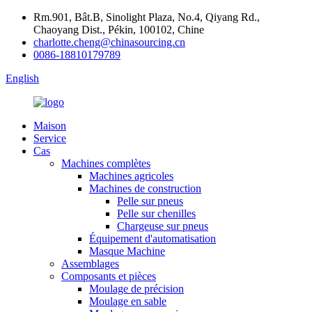
Rm.901, Bât.B, Sinolight Plaza, No.4, Qiyang Rd.,
Chaoyang Dist., Pékin, 100102, Chine
charlotte.cheng@chinasourcing.cn
0086-18810179789
English
Maison
Service
Cas
Machines complètes
Machines agricoles
Machines de construction
Pelle sur pneus
Pelle sur chenilles
Chargeuse sur pneus
Équipement d'automatisation
Masque Machine
Assemblages
Composants et pièces
Moulage de précision
Moulage en sable