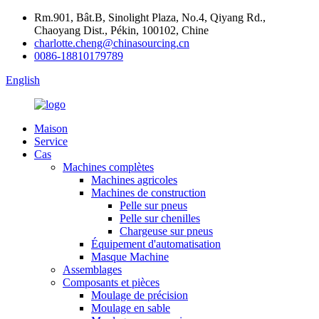
Rm.901, Bât.B, Sinolight Plaza, No.4, Qiyang Rd.,
Chaoyang Dist., Pékin, 100102, Chine
charlotte.cheng@chinasourcing.cn
0086-18810179789
English
Maison
Service
Cas
Machines complètes
Machines agricoles
Machines de construction
Pelle sur pneus
Pelle sur chenilles
Chargeuse sur pneus
Équipement d'automatisation
Masque Machine
Assemblages
Composants et pièces
Moulage de précision
Moulage en sable