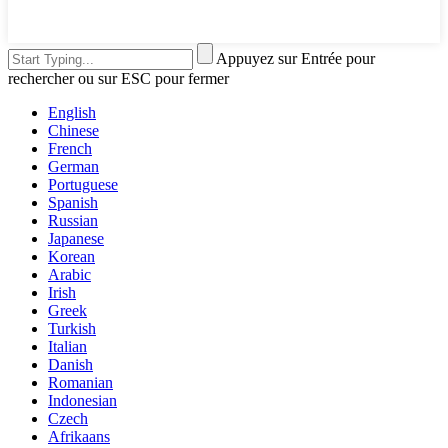
Appuyez sur Entrée pour
rechercher ou sur ESC pour fermer
English
Chinese
French
German
Portuguese
Spanish
Russian
Japanese
Korean
Arabic
Irish
Greek
Turkish
Italian
Danish
Romanian
Indonesian
Czech
Afrikaans