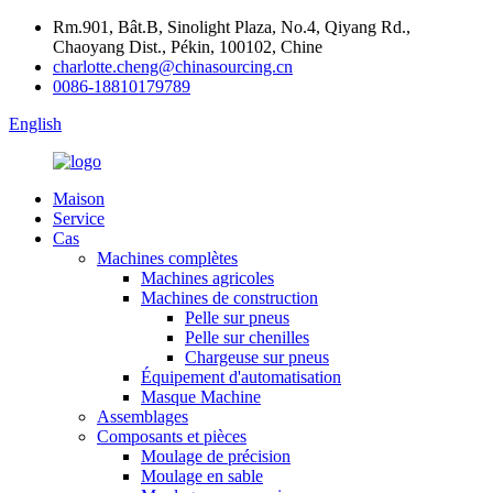
Rm.901, Bât.B, Sinolight Plaza, No.4, Qiyang Rd.,
Chaoyang Dist., Pékin, 100102, Chine
charlotte.cheng@chinasourcing.cn
0086-18810179789
English
Maison
Service
Cas
Machines complètes
Machines agricoles
Machines de construction
Pelle sur pneus
Pelle sur chenilles
Chargeuse sur pneus
Équipement d'automatisation
Masque Machine
Assemblages
Composants et pièces
Moulage de précision
Moulage en sable