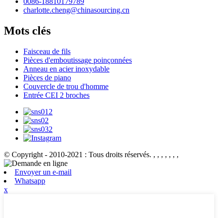
0086-18810179789
charlotte.cheng@chinasourcing.cn
Mots clés
Faisceau de fils
Pièces d'emboutissage poinçonnées
Anneau en acier inoxydable
Pièces de piano
Couvercle de trou d'homme
Entrée CEI 2 broches
© Copyright - 2010-2021 : Tous droits réservés.
, , , , , , ,
Envoyer un e-mail
Whatsapp
x