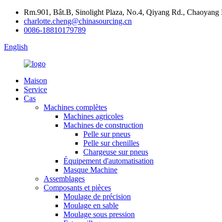
Rm.901, Bât.B, Sinolight Plaza, No.4, Qiyang Rd., Chaoyang 
charlotte.cheng@chinasourcing.cn
0086-18810179789
English
Maison
Service
Cas
Machines complètes
Machines agricoles
Machines de construction
Pelle sur pneus
Pelle sur chenilles
Chargeuse sur pneus
Équipement d'automatisation
Masque Machine
Assemblages
Composants et pièces
Moulage de précision
Moulage en sable
Moulage sous pression