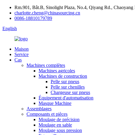
Rm.901, Bât.B, Sinolight Plaza, No.4, Qiyang Rd., Chaoyang 
charlotte.cheng@chinasourcing.cn
0086-18810179789
English
Maison
Service
Cas
Machines complètes
Machines agricoles
Machines de construction
Pelle sur pneus
Pelle sur chenilles
Chargeuse sur pneus
Équipement d'automatisation
Masque Machine
Assemblages
Composants et pièces
Moulage de précision
Moulage en sable
Moulage sous pression