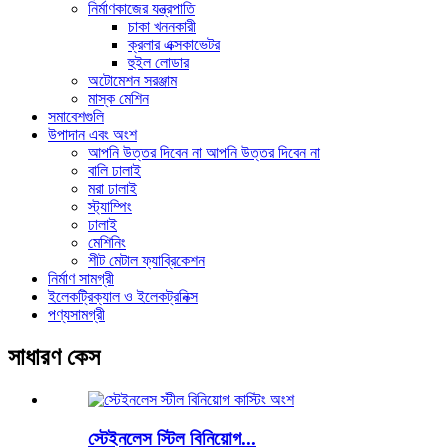
নির্মাণকাজের যন্ত্রপাতি
চাকা খননকারী
ক্রলার এক্সকাভেটর
হুইল লোডার
অটোমেশন সরঞ্জাম
মাস্ক মেশিন
সমাবেশগুলি
উপাদান এবং অংশ
আপনি উত্তর দিবেন না আপনি উত্তর দিবেন না
বালি ঢালাই
মরা ঢালাই
স্ট্যাম্পিং
ঢালাই
মেশিনিং
শীট মেটাল ফ্যাব্রিকেশন
নির্মাণ সামগ্রী
ইলেকট্রিক্যাল ও ইলেকট্রনিক্স
পণ্যসামগ্রী
সাধারণ কেস
স্টেইনলেস স্টিল বিনিয়োগ...