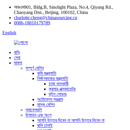
আরএম901, Bldg.B, Sinolight Plaza, No.4, Qiyang Rd.,
Chaoyang Dist., Beijing, 100102, China
charlotte.cheng@chinasourcing.cn
0086-18810179789
English
বাড়ি
সেবা
মামলা
সম্পূর্ণ মেশিন
কৃষি যন্ত্রপাতি
নির্মাণকাজের যন্ত্রপাতি
চাকা খননকারী
ক্রলার এক্সকাভেটর
হুইল লোডার
অটোমেশন সরঞ্জাম
মাস্ক মেশিন
সমাবেশগুলি
উপাদান এবং অংশ
আপনি উত্তর দিবেন না আপনি উত্তর দিবেন না
বালি ঢালাই