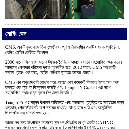
সোর্সিং কেস
CMS, একটি বৃহৎ বহুজাতিক গোষ্ঠীর সম্পূর্ণ মালিকানাধীন একটি সহায়ক প্রতিষ্ঠান,
ভেন্ডিং মেশিন তৈরিতে বিশেষজ্ঞ।
2006 সালে, সিএমএস জলের ট্যাঙ্ক তৈরিতে আমাদের সাথে সহযোগিতা শুরু করে।
আমাদের পেশাদার পরিষেবা দ্বারা প্রভাবিত হয়ে, 2012 সালে, CMS আরেকটি
সমবায় প্রকল্প শুরু করে, ভেন্ডিং মেশিনে ব্যবহৃত তারের জোতা।
CMS-এর অনুরোধগুলি বোঝার পরে, আমরা বেশ কয়েকটি নির্মাতার উপর অন-স্পট
তদন্ত এবং ব্যাপক বিশ্লেষণ করেছি এবং Tianjin JY Co.Ltd-এর সাথে
সহযোগিতা করার জন্য দ্রুত সিদ্ধান্ত নিয়েছি।
Tianjin JY এর সমৃদ্ধ উত্পাদন অভিজ্ঞতা এবং আমাদের প্রযুক্তিগত সহায়তার জন্য
ধন্যবাদ, প্রোটোটাইপটি অল্প সময়ের মধ্যেই যোগ্য হয়ে ওঠে এবং আনুষ্ঠানিক
ত্রিপক্ষীয় সহযোগিতা শুরু হয়।
আমরা সব সময় উৎপাদনে আমাদের মূল পদ্ধতিগুলির মধ্যে একটি GATING
প্রসেস এর সাথে লেগে ছিলাম, যার কারণে ত্রুটিপূর্ণ হার 0.01% এর চেয়ে কম