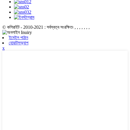
© কপিরাইট - 2010-2021 : সর্বস্বত্ব সংরক্ষিত৷
, , , , , , ,
ইমেইল পাঠান
হোয়াটসঅ্যাপ
x