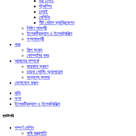
মরা ঢালাই
স্ট্যাম্পিং
ঢালাই
মেশিনিং
শীট মেটাল ফ্যাব্রিকেশন
নির্মাণ সামগ্রী
ইলেকট্রিক্যাল ও ইলেকট্রনিক্স
পণ্যসামগ্রী
খবর
শিল্প সংবাদ
কোম্পানির খবর
আমাদের সম্পর্কে
কারখানা ভ্রমণ
চায়না সোর্সিং অ্যালায়েন্স
অন্যান্য ব্যবসা
যোগাযোগ করুন
বাড়ি
পণ্য
ইলেকট্রিক্যাল ও ইলেকট্রনিক্স
ক্যাটাগরি
সম্পূর্ণ মেশিন
কৃষি যন্ত্রপাতি