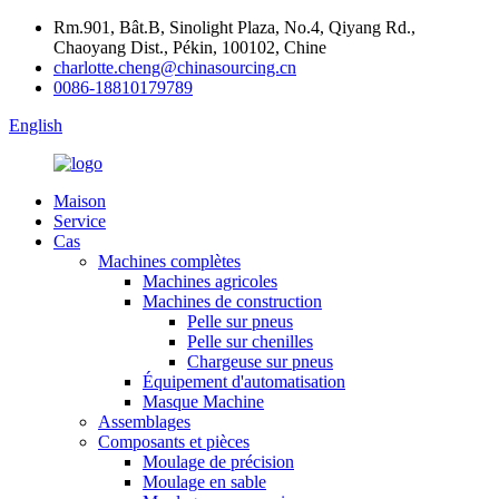
Rm.901, Bât.B, Sinolight Plaza, No.4, Qiyang Rd.,
Chaoyang Dist., Pékin, 100102, Chine
charlotte.cheng@chinasourcing.cn
0086-18810179789
English
Maison
Service
Cas
Machines complètes
Machines agricoles
Machines de construction
Pelle sur pneus
Pelle sur chenilles
Chargeuse sur pneus
Équipement d'automatisation
Masque Machine
Assemblages
Composants et pièces
Moulage de précision
Moulage en sable