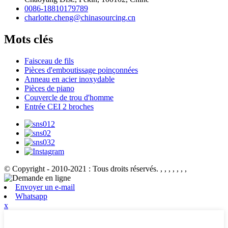
0086-18810179789
charlotte.cheng@chinasourcing.cn
Mots clés
Faisceau de fils
Pièces d'emboutissage poinçonnées
Anneau en acier inoxydable
Pièces de piano
Couvercle de trou d'homme
Entrée CEI 2 broches
© Copyright - 2010-2021 : Tous droits réservés.
, , , , , , ,
Envoyer un e-mail
Whatsapp
x