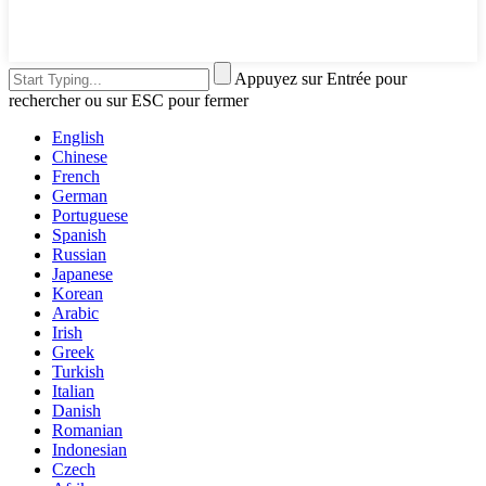
Appuyez sur Entrée pour
rechercher ou sur ESC pour fermer
English
Chinese
French
German
Portuguese
Spanish
Russian
Japanese
Korean
Arabic
Irish
Greek
Turkish
Italian
Danish
Romanian
Indonesian
Czech