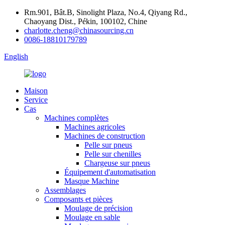
Rm.901, Bât.B, Sinolight Plaza, No.4, Qiyang Rd.,
Chaoyang Dist., Pékin, 100102, Chine
charlotte.cheng@chinasourcing.cn
0086-18810179789
English
Maison
Service
Cas
Machines complètes
Machines agricoles
Machines de construction
Pelle sur pneus
Pelle sur chenilles
Chargeuse sur pneus
Équipement d'automatisation
Masque Machine
Assemblages
Composants et pièces
Moulage de précision
Moulage en sable