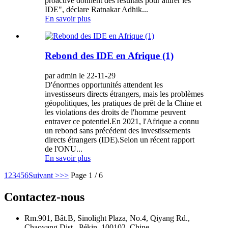
proactive donnent des résultats pour attirer les
IDE", déclare Ratnakar Adhik...
En savoir plus
Rebond des IDE en Afrique (1)
par admin le 22-11-29
D'énormes opportunités attendent les
investisseurs directs étrangers, mais les problèmes
géopolitiques, les pratiques de prêt de la Chine et
les violations des droits de l'homme peuvent
entraver ce potentiel.En 2021, l'Afrique a connu
un rebond sans précédent des investissements
directs étrangers (IDE).Selon un récent rapport
de l'ONU...
En savoir plus
1
2
3
4
5
6
Suivant >
>>
Page 1 / 6
Contactez-nous
Rm.901, Bât.B, Sinolight Plaza, No.4, Qiyang Rd.,
Chaoyang Dist., Pékin, 100102, Chine