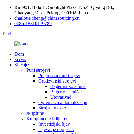
Rm.901, Bldg.B, Sinolight Plaza, No.4, Qiyang Rd.,
Chaoyang Dist., Peking, 100102, Kina
charlotte.cheng@chinasourcing.cn
0086-18810179789
English
Dom
Servis
Slučajevi
Puni strojevi
Poljoprivredni strojevi
Građevinski strojevi
Bager na kotačima
Bager gusjeničar
Utovarivač
Oprema za automatizaciju
Stroj za maske
skupštine
Komponente i dijelovi
Investicijski lijev
Lijevanje u pijesak