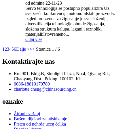
od admina 22-11-23
Servo tehnologija se postupno popularizira Uz
sve žešću konkurenciju automobilskih proizvoda,
izgled proizvoda za žigosanje je sve složeniji,
diverzifikacija tehnologije obrade žigosanja,
složena struktura kalupa, lagani i raznoliki
materijali;Istovremeno...
Čitaj više
1
2
3
4
5
6
Dalje >
>>
Stranica 1 / 6
Kontaktirajte nas
Rm.901, Bldg.B, Sinolight Plaza, No.4, Qiyang Rd.,
Chaoyang Dist., Peking, 100102, Kina
0086-18810179789
charlotte.cheng@chinasourcing.cn
oznake
Žičani svežanj
Bušeni dijelovi za utiskivanje
Prsten od nehrđajućeg čelika