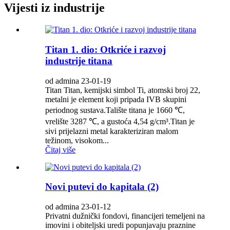
Vijesti iz industrije
Titan 1. dio: Otkriće i razvoj
industrije titana
od admina 23-01-19
Titan Titan, kemijski simbol Ti, atomski broj 22,
metalni je element koji pripada IVB skupini
periodnog sustava.Talište titana je 1660 ℃,
vrelište 3287 ℃, a gustoća 4,54 g/cm³.Titan je
sivi prijelazni metal karakteriziran malom
težinom, visokom...
Čitaj više
Novi putevi do kapitala (2)
od admina 23-01-12
Privatni dužnički fondovi, financijeri temeljeni na
imovini i obiteljski uredi popunjavaju praznine