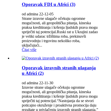
Oporavak FDI u Africi (3)
od admina 22-12-05
Strane izravne ulagače očekuju ogromne
mogućnosti, ali geopolitička pitanja, kineska
praksa kreditiranja i kršenja ljudskih prava mogu
spriječiti taj potencijal.Ruski rat u Ukrajini zadao
je veliki udarac tržištima roba, prekinuvši
proizvodnju i trgovinu nekoliko roba,
uključujući...
Čitaj više
Oporavak izravnih stranih ulaganja
u Africi (2)
od admina 22-11-30
Izravne strane ulagače očekuju ogromne
mogućnosti, ali geopolitička pitanja, kineska
praksa kreditiranja i kršenje ljudskih prava mogu
spriječiti taj potencijal.“Nastojanja da se stvori
poticajno okruženje i proaktivna promocija daju
rezultate u privlačenju izravnih stranih ulaganja,”