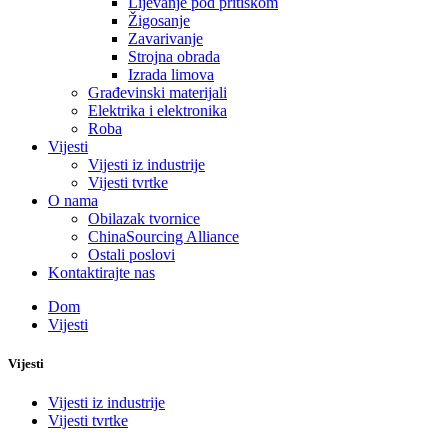
Lijevanje pod pritiskom
Žigosanje
Zavarivanje
Strojna obrada
Izrada limova
Građevinski materijali
Elektrika i elektronika
Roba
Vijesti
Vijesti iz industrije
Vijesti tvrtke
O nama
Obilazak tvornice
ChinaSourcing Alliance
Ostali poslovi
Kontaktirajte nas
Dom
Vijesti
Vijesti
Vijesti iz industrije
Vijesti tvrtke