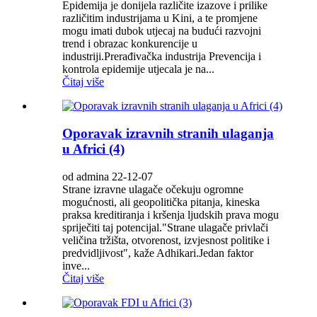
Epidemija je donijela različite izazove i prilike
različitim industrijama u Kini, a te promjene
mogu imati dubok utjecaj na budući razvojni
trend i obrazac konkurencije u
industriji.Prerađivačka industrija Prevencija i
kontrola epidemije utjecala je na...
Čitaj više
Oporavak izravnih stranih ulaganja
u Africi (4)
od admina 22-12-07
Strane izravne ulagače očekuju ogromne
mogućnosti, ali geopolitička pitanja, kineska
praksa kreditiranja i kršenja ljudskih prava mogu
spriječiti taj potencijal."Strane ulagače privlači
veličina tržišta, otvorenost, izvjesnost politike i
predvidljivost", kaže Adhikari.Jedan faktor
inve...
Čitaj više