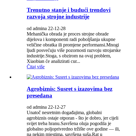
Trenutno stanje i budući trendovi
razvoja strojne industrije
od admina 22-12-28
Mehanička obrada je proces strojne obrade
dijelova i komponenti radi poboljšanja ukupne
veličine obratka ili promjene performansi.Mnogi
ljudi posvećuju više pozornosti razvoju strojarske
industrije.Stoga, s obzirom na ovaj problem,
Xiaobian će analizirati cur...
Čitaj više
Agrobiznis: Susret s izazovima bez
presedana
od admina 22-12-27
Unatoč nesretnim događajima, globalni
agrobiznis ostaje otporan - što je dobro, jer cijeli
svijet treba hranu.Savršena oluja pogodila je
globalno poljoprivredno tržište ove godine — ili,
na nekim mjestima, savršena suša.Rat u