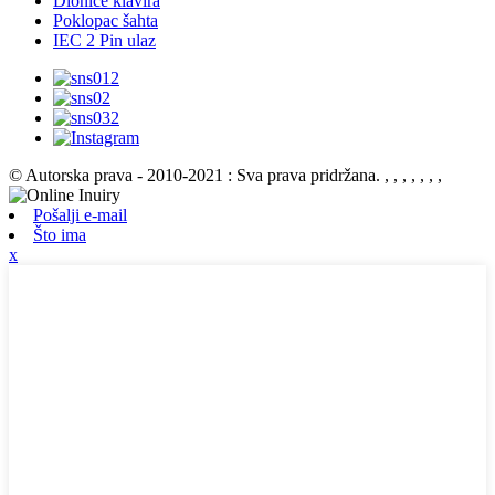
Dionice klavira
Poklopac šahta
IEC 2 Pin ulaz
© Autorska prava - 2010-2021 : Sva prava pridržana.
, , , , , , ,
Pošalji e-mail
Što ima
x