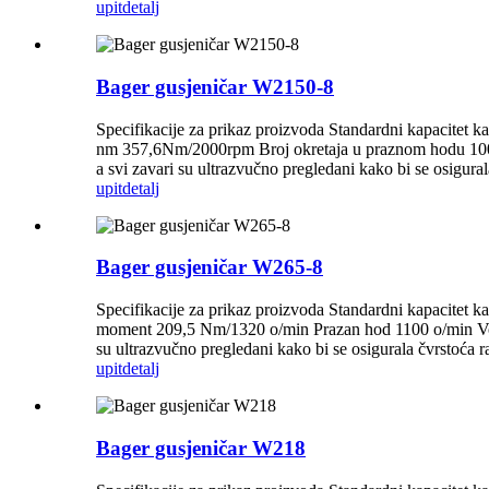
upit
detalj
Bager gusjeničar W2150-8
Specifikacije za prikaz proizvoda Standardni kapacit
nm 357,6Nm/2000rpm Broj okretaja u praznom hodu 1000 V
a svi zavari su ultrazvučno pregledani kako bi se osigur
upit
detalj
Bager gusjeničar W265-8
Specifikacije za prikaz proizvoda Standardni kapacit
moment 209,5 Nm/1320 o/min Prazan hod 1100 o/min Volume
su ultrazvučno pregledani kako bi se osigurala čvrstoća r
upit
detalj
Bager gusjeničar W218