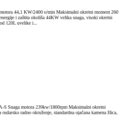
ga motora 44,1 KW/2400 o/min Maksimalni okretni moment 260
gije i zaštita okoliša 44KW velika snaga, visoki okretni
od 120L uvelike i...
QA-S Snaga motora 239kw/1800rpm Maksimalni okretni
udarsko radno okruženje, standardna ojačana kamena žlica,