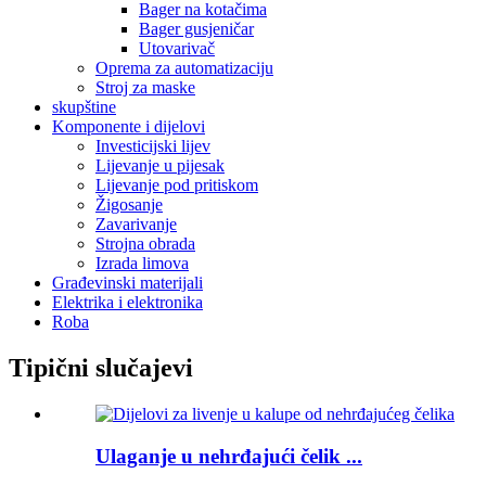
Bager na kotačima
Bager gusjeničar
Utovarivač
Oprema za automatizaciju
Stroj za maske
skupštine
Komponente i dijelovi
Investicijski lijev
Lijevanje u pijesak
Lijevanje pod pritiskom
Žigosanje
Zavarivanje
Strojna obrada
Izrada limova
Građevinski materijali
Elektrika i elektronika
Roba
Tipični slučajevi
Ulaganje u nehrđajući čelik ...