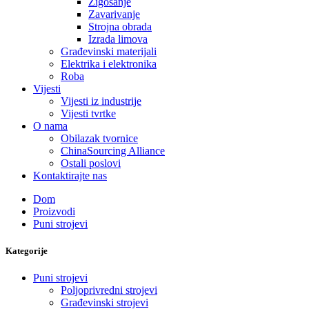
Žigosanje
Zavarivanje
Strojna obrada
Izrada limova
Građevinski materijali
Elektrika i elektronika
Roba
Vijesti
Vijesti iz industrije
Vijesti tvrtke
O nama
Obilazak tvornice
ChinaSourcing Alliance
Ostali poslovi
Kontaktirajte nas
Dom
Proizvodi
Puni strojevi
Kategorije
Puni strojevi
Poljoprivredni strojevi
Građevinski strojevi