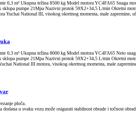
et kante 0,3 m³ Ukupna težina 8500 kg Model motora YC4FA65 Snaga m
sklopa pumpe 21Mpa Nazivni protok 59X2+34,5 L/min Okretni motor A
ra Yuchai National III, visokog okretnog momenta, male zapremine, ušte
ruka
t kante 0,3 m³ Ukupna težina 8000 kg Model motora YC4FA65 Neto sna
sklopa pumpe 21Mpa Nazivni protok 59X2+34,5 L/min Okretni motor A
uchai National III motora, visokog okretnog momenta, male zapremine, u
ovar
rezanje ploča.
a dodana u svaku vezu može osigurati stabilnost obrade i točnost obra