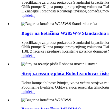
Specifikacije za prikaz proizvoda Standardni kapacit
Oblik pumpe Klipna pumpa promjenjivog volumena Tlak 
L Značajke i prednosti Korištenje izvrsnog domaćeg moto
upit
detalj
Bager na kotačima W285W-9 Standardna 
Specifikacije za prikaz proizvoda Standardni kapacite
Oblik pumpe Klipna pumpa promjenjivog volumena Tlak 
110L Značajke i prednosti Korištenje izvrsnog domaćeg Y
upit
detalj
Stroj za rezanje ploča Robot za utovar i ist
Dobra kompatibilnost: Primjenjivo na većinu strojeva za 
Poboljšanje kvalitete: Odgovarajuća senzorska tehnologij
upit
detalj