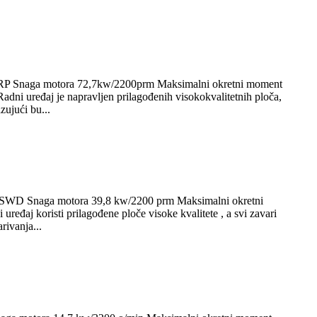
1TRP Snaga motora 72,7kw/2200prm Maksimalni okretni moment
ni uređaj je napravljen prilagođenih visokokvalitetnih ploča,
zujući bu...
L-SWD Snaga motora 39,8 kw/2200 prm Maksimalni okretni
đaj koristi prilagođene ploče visoke kvalitete , a svi zavari
rivanja...