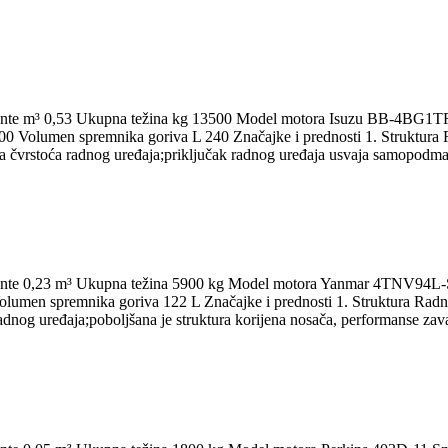
et kante m³ 0,53 Ukupna težina kg 13500 Model motora Isuzu BB-4BG
olumen spremnika goriva L 240 Značajke i prednosti 1. Struktura Rad
ala čvrstoća radnog uređaja;priključak radnog uređaja usvaja samopodma
et kante 0,23 m³ Ukupna težina 5900 kg Model motora Yanmar 4TNV94
n spremnika goriva 122 L Značajke i prednosti 1. Struktura Radni ure
adnog uređaja;poboljšana je struktura korijena nosača, performanse zava