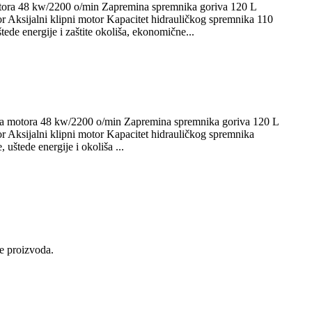
otora 48 kw/2200 o/min Zapremina spremnika goriva 120 L
ksijalni klipni motor Kapacitet hidrauličkog spremnika 110
de energije i zaštite okoliša, ekonomične...
ga motora 48 kw/2200 o/min Zapremina spremnika goriva 120 L
ksijalni klipni motor Kapacitet hidrauličkog spremnika
štede energije i okoliša ...
de proizvoda.