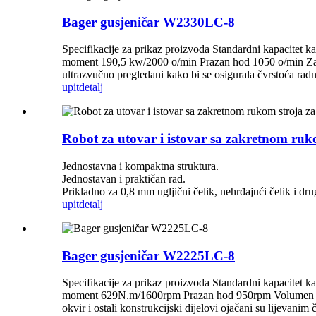
Bager gusjeničar W2330LC-8
Specifikacije za prikaz proizvoda Standardni kapacit
moment 190,5 kw/2000 o/min Prazan hod 1050 o/min Zaprem
ultrazvučno pregledani kako bi se osigurala čvrstoća rad
upit
detalj
Robot za utovar i istovar sa zakretnom ruko
Jednostavna i kompaktna struktura.
Jednostavan i praktičan rad.
Prikladno za 0,8 mm ugljični čelik, nehrđajući čelik i dru
upit
detalj
Bager gusjeničar W2225LC-8
Specifikacije za prikaz proizvoda Standardni kapacit
moment 629N.m/1600rpm Prazan hod 950rpm Volumen spremni
okvir i ostali konstrukcijski dijelovi ojačani su lijevanim