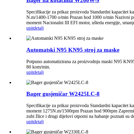
Bager na kotačima W260W-9
Specifikacije za prikaz proizvoda Standardni kapacit
N.m/1400-1700 o/min Prazan hod 1000 o/min Nazivni prot
moment Nacionalni III EFI motor, ušteda energije, smanje
upit
detalj
Automatski N95 KN95 stroj za maske
Potpuno automatizirana za proizvodnju maski N95 KN9
80 kom/min.
upit
detalj
Bager gusjeničar W2425LC-8
Specifikacije za prikaz proizvoda Standardni kapaci
moment 1275N.m/1500rpm Prazan hod 900rpm Zapremina sp
zubi žlice i drugi dijelovi otporni na habanje poznati su 
upit
detalj