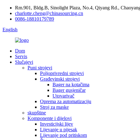
Rm.901, Bldg.B, Sinolight Plaza, No.4, Qiyang Rd., Chaoyang
charlotte.cheng@chinasourcing.cn
0086-18810179789
English
Dom
Servis
Slučajevi
Puni strojevi
Poljoprivredni strojevi
Građevinski strojevi
Bager na kotačima
Bager gusjeničar
Utovarivač
Oprema za automatizaciju
Stroj za maske
skupštine
Komponente i dijelovi
Investicijski lijev
Lijevanje u pijesak
Lijevanje pod pritiskom