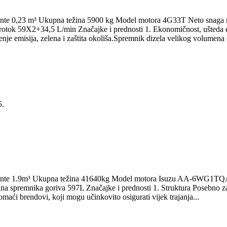
et kante 0,23 m³ Ukupna težina 5900 kg Model motora 4G33T Neto sna
ok 59X2+34,5 L/min Značajke i prednosti 1. Ekonomičnost, ušteda ener
nje emisija, zelena i zaštita okoliša.Spremnik dizela velikog volumena 
5.
tet kante 1.9m³ Ukupna težina 41640kg Model motora Isuzu AA-6WG1T
remnika goriva 597L Značajke i prednosti 1. Struktura Posebno za r
domaći brendovi, koji mogu učinkovito osigurati vijek trajanja...