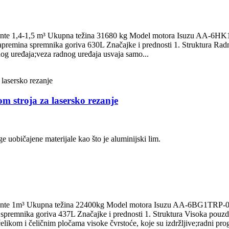
et kante 1,4-1,5 m³ Ukupna težina 31680 kg Model motora Isuzu AA-6
ina spremnika goriva 630L Značajke i prednosti 1. Struktura Radni ur
nog uređaja;veza radnog uređaja usvaja samo...
m stroja za lasersko rezanje
ge uobičajene materijale kao što je aluminijski lim.
et kante 1m³ Ukupna težina 22400kg Model motora Isuzu AA-6BG1TRP
ka goriva 437L Značajke i prednosti 1. Struktura Visoka pouzdanost, o
 čelikom i čeličnim pločama visoke čvrstoće, koje su izdržljive;radni pro