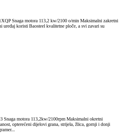
HK1XQP Snaga motora 113,2 kw/2100 o/min Maksimalni zakretni
eđaj koristi Baosteel kvalitetne ploče, a svi zavari su
-03 Snaga motora 113,2kw/2100rpm Maksimalni okretni
pterećeni dijelovi grana, strijela, žlica, gornji i donji
gramer...