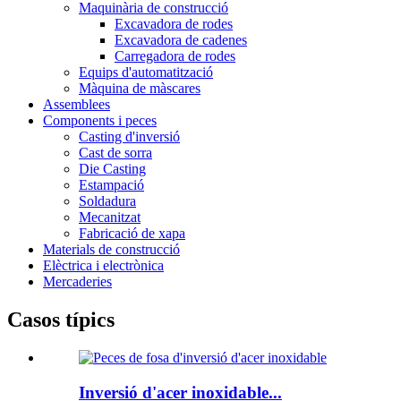
Maquinària de construcció
Excavadora de rodes
Excavadora de cadenes
Carregadora de rodes
Equips d'automatització
Màquina de màscares
Assemblees
Components i peces
Casting d'inversió
Cast de sorra
Die Casting
Estampació
Soldadura
Mecanitzat
Fabricació de xapa
Materials de construcció
Elèctrica i electrònica
Mercaderies
Casos típics
Inversió d'acer inoxidable...