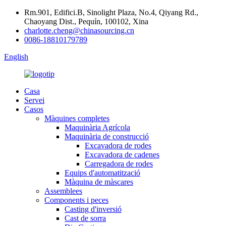
Rm.901, Edifici.B, Sinolight Plaza, No.4, Qiyang Rd.,
Chaoyang Dist., Pequín, 100102, Xina
charlotte.cheng@chinasourcing.cn
0086-18810179789
English
Casa
Servei
Casos
Màquines completes
Maquinària Agrícola
Maquinària de construcció
Excavadora de rodes
Excavadora de cadenes
Carregadora de rodes
Equips d'automatització
Màquina de màscares
Assemblees
Components i peces
Casting d'inversió
Cast de sorra