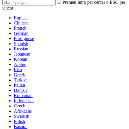
Premeu Intro per cercar o ESC per
tancar
English
Chinese
French
German
Portuguese
Spanish
Russian
Japanese
Korean
Arabic
Irish
Greek
Turkish
Italian
Danish
Romanian
Indonesian
Czech
Afrikaans
Swedish
Polish
Basque