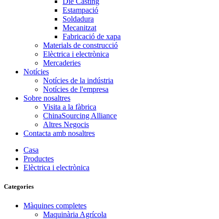
Die Casting
Estampació
Soldadura
Mecanitzat
Fabricació de xapa
Materials de construcció
Elèctrica i electrònica
Mercaderies
Notícies
Notícies de la indústria
Notícies de l'empresa
Sobre nosaltres
Visita a la fàbrica
ChinaSourcing Alliance
Altres Negocis
Contacta amb nosaltres
Casa
Productes
Elèctrica i electrònica
Categories
Màquines completes
Maquinària Agrícola