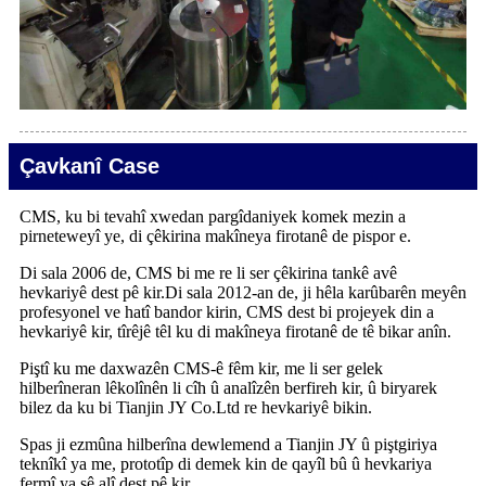
Çavkanî Case
CMS, ku bi tevahî xwedan pargîdaniyek komek mezin a
pirneteweyî ye, di çêkirina makîneya firotanê de pispor e.
Di sala 2006 de, CMS bi me re li ser çêkirina tankê avê
hevkariyê dest pê kir.Di sala 2012-an de, ji hêla karûbarên meyên
profesyonel ve hatî bandor kirin, CMS dest bi projeyek din a
hevkariyê kir, tîrêjê têl ku di makîneya firotanê de tê bikar anîn.
Piştî ku me daxwazên CMS-ê fêm kir, me li ser gelek
hilberîneran lêkolînên li cîh û analîzên berfireh kir, û biryarek
bilez da ku bi Tianjin JY Co.Ltd re hevkariyê bikin.
Spas ji ezmûna hilberîna dewlemend a Tianjin JY û piştgiriya
teknîkî ya me, prototîp di demek kin de qayîl bû û hevkariya
fermî ya sê alî dest pê kir.