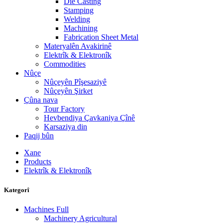
Die Casting
Stamping
Welding
Machining
Fabrication Sheet Metal
Materyalên Avakirinê
Elektrîk & Elektronîk
Commodities
Nûçe
Nûçeyên Pîşesaziyê
Nûçeyên Şirket
Çûna nava
Tour Factory
Hevbendiya Çavkaniya Çînê
Karsaziya din
Paqij bûn
Xane
Products
Elektrîk & Elektronîk
Kategorî
Machines Full
Machinery Agricultural