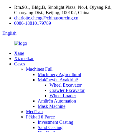
Rm.901, Bldg.B, Sinolight Plaza, No.4, Qiyang Rd.,
Chaoyang Dist., Beijing, 100102, China
charlotte.cheng@chinasourcing.cn
0086-18810179789
English
Xane
Xizmetkar
Cases
Machines Full
Machinery Agricultural
Makîneyên Avakirinê
Wheel Excavator
Crawler Excavator
Wheel Loader
Amûrên Automation
Mask Machine
Meclîsan
Pêkhatî û Parçe
Investment Casting
Sand Casting