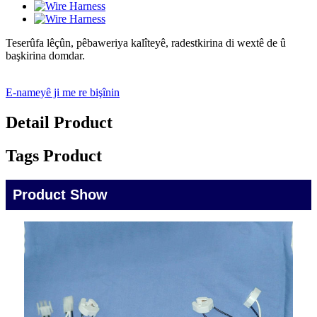
Teserûfa lêçûn, pêbaweriya kalîteyê, radestkirina di wextê de û
başkirina domdar.
E-nameyê ji me re bişînin
Detail Product
Tags Product
Product Show