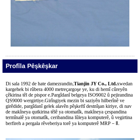
Profîla Pêşkêşkar
Di sala 1992 de hate damezrandin,
Tianjin JY Co., Ltd.
xwedan
kargehek bi rûbera 4000 metreçargoşe ye, ku di hemî cûreyên
çêkirina têl de pispor e.Pargîdanî belgeya ISO9002 û pejirandina
QS9000 wergirtiye.Girîngiyek mezin bi saziyên hilberînê ve
girêdide, pargîdanî gelek alavên pêşkeftî destnîşan kiriye, di nav
de makîneya qutkirina têlê ya otomatîk, makîneya çespandina
termînalê ya otomatîk, ceribandina lûleya komputerê, û vegirtina
berfireh a pergala rêveberiya torê ya komputerê MRP－Ⅱ.