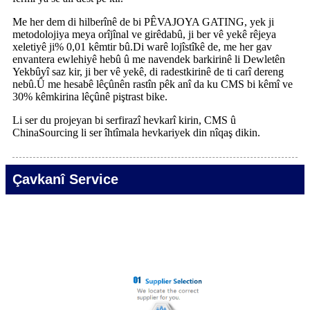
Me her dem di hilberînê de bi PÊVAJOYA GATING, yek ji
metodolojiya meya orîjînal ve girêdabû, ji ber vê yekê rêjeya
xeletiyê ji% 0,01 kêmtir bû.Di warê lojîstîkê de, me her gav
envantera ewlehiyê hebû û me navendek barkirinê li Dewletên
Yekbûyî saz kir, ji ber vê yekê, di radestkirinê de ti carî dereng
nebû.Û me hesabê lêçûnên rastîn pêk anî da ku CMS bi kêmî ve
30% kêmkirina lêçûnê piştrast bike.
Li ser du projeyan bi serfirazî hevkarî kirin, CMS û
ChinaSourcing li ser îhtîmala hevkariyek din nîqaş dikin.
Çavkanî Service