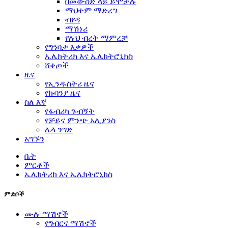
በመውሰድ ላይ ይሞታሉ
ማህተም ማድረግ
ብየዳ
ማሽነሪ
የሉህ ብረት ማምረቻ
የግንባታ እቃዎች
ኤሌክትሪክ እና ኤሌክትሮኒክስ
ሸቀጦች
ዜና
የኢንዱስትሪ ዜና
የኩባንያ ዜና
ስለ እኛ
የፋብሪካ ጉብኝት
የቻይና ምንጭ አሊያንስ
ሌላ ንግድ
አግኙን
ቤት
ምርቶች
ኤሌክትሪክ እና ኤሌክትሮኒክስ
ምድቦች
ሙሉ ማሽኖች
የግብርና ማሽኖች