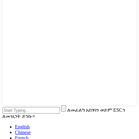
ለመፈለግ አስገባን ወይም ESCን
ለመዝጋት ይንኩ።
English
Chinese
French