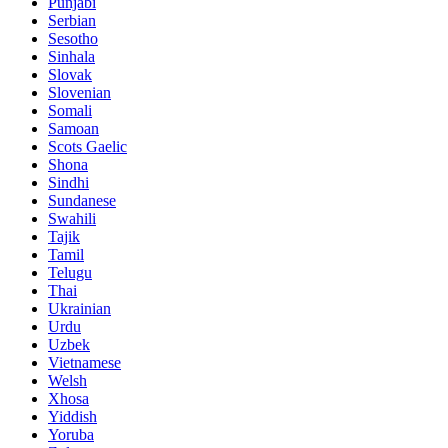
Punjabi
Serbian
Sesotho
Sinhala
Slovak
Slovenian
Somali
Samoan
Scots Gaelic
Shona
Sindhi
Sundanese
Swahili
Tajik
Tamil
Telugu
Thai
Ukrainian
Urdu
Uzbek
Vietnamese
Welsh
Xhosa
Yiddish
Yoruba