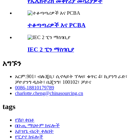
የኤሌክትሪክ መቀየሪያ መሳሪያዎች
ተቆጣጣሪዎች እና PCBA
IEC 2 ፒን ማስገቢያ
አግኙን
አርም.901፣ ብሉጂቢ፣ ሲኖላይት ፕላዛ፣ ቁጥር 4፣ ኪያንግ ራድ፣
ቻዮያንግ ዲስት፣ ቤጂንግ፣ 100102፣ ቻይና
0086-18810179789
charlotte.cheng@chinasourcing.cn
tags
የሽቦ ቀበቶ
በቡጢ ማህተም ክፍሎች
አይዝጌ ብረት ቀለበት
የፒያኖ ክፍሎች