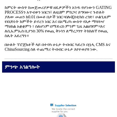
ከምርት ውስጥ ከመጀመሪያዎቹ ዘዴዎቻችን አንዱ የሆነውን GATING
PROCESSን አጥብቀን ነበርን፤ ለዚህም ምስጋና ይግባውና ጉድለት
ያለው መጠን ከ0.01 በመቶ በታች ነበር።በሎጂስቲክስ ረገድ፣ ሁልጊዜም
የደህንነት ክምችት ይኖረን ነበር እና በአሜሪካ ውስጥ የእቃ ማጓጓዣ
ማዕከል አቋቋምን ፣ ስለሆነም በማድረስ ምንም ጊዜ አልዘገየም።እና
ለሲኤምኤስ ቢያንስ 30% የወጪ ቅነሳን ለማረጋገጥ ትክክለኛ የወጪ
ስሌት አደረግን።
በሁለት ፕሮጀክቶች ላይ በተሳካ ሁኔታ ትብብር ካደረጉ በኋላ, CMS እና
ChinaSourcing ስለ ተጨማሪ ትብብር ሁኔታ እየተወያዩ ነው.
ምንጭ አገልግሎት