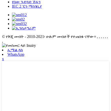
የሰው ጉድጓድ ሽፋን
IEC 2 ፒን ማስገቢያ
© የቅጂ መብት - 2010-2021፡ ሁሉም መብቶች የተጠበቁ ናቸው።
, , , , , ,
,
ኢሜል ላክ
WhatsApp
x