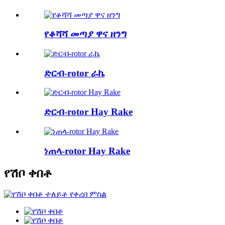
የቆሻሻ መጣያ ዋና ዘንግ
ድርብ-rotor ራኬ
ድርብ-rotor Hay Rake
ነጠላ-rotor Hay Rake
የሽቦ ቀበቶ