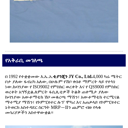
የአቅራቢ መገለጫ
በ 1992 የተቋቋመው እ.ኤ.አ.
ቲያንጂን JY Co., Ltd.
4,000 ካሬ ሜትር
ቦታ ያለው ፋብሪካ አለው, በሁሉም የሽቦ ቀበቶ ማምረት ላይ የተካነ
ነው.ኩባንያው የ ISO9002 የምስክር ወረቀት እና የ QS9000 የምስክር
ወረቀት አግኝቷል.ለምርት ፋሲሊቲዎች ትልቅ ጠቀሜታ ያለው
ኩባንያው አውቶማቲክ ሽቦ መቁረጫ ማሽን፣ አውቶማቲክ ተርሚናል
ማተሚያ ማሽን፣ የኮምፒዩተር ሉፕ ሞካሪ እና አጠቃላይ የኮምፒዩተር
ኔትወርክ አስተዳደር ስርዓት MRP－Ⅱን ጨምሮ ብዙ የላቁ
መሳሪያዎችን አስተዋውቋል።