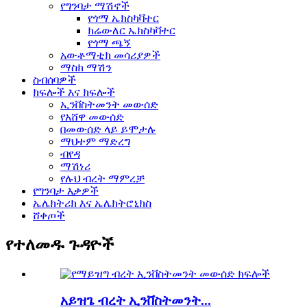
የግንባታ ማሽኖች
የጎማ ኤክስካቫተር
ክሬውለር ኤክስካቫተር
የጎማ ጫኝ
አውቶማቲክ መሳሪያዎች
ማስክ ማሽን
ስብሰባዎች
ክፍሎች እና ክፍሎች
ኢንቨስትመንት መውሰድ
የአሸዋ መውሰድ
በመውሰድ ላይ ይሞታሉ
ማህተም ማድረግ
ብየዳ
ማሽነሪ
የሉህ ብረት ማምረቻ
የግንባታ እቃዎች
ኤሌክትሪክ እና ኤሌክትሮኒክስ
ሸቀጦች
የተለመዱ ጉዳዮች
አይዝጌ ብረት ኢንቨስትመንት...