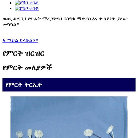
ወጪ ቆጣቢ፣ የጥራት ማረጋገጫ፣ በሰዓቱ ማድረስ እና ቀጣይነት ያለው
መሻሻል።
ኢሜይል ይላኩልን።
የምርት ዝርዝር
የምርት መለያዎች
የምርት ትርኢት