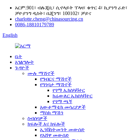
አርም.901፣ ብሉጂቢ፣ ሲኖላይት ፕላዛ፣ ቁጥር 4፣ ኪያንግ ራድ፣
ቻዮያንግ ዲስት፣ ቤጂንግ፣ 100102፣ ቻይና
charlotte.cheng@chinasourcing.cn
0086-18810179789
English
ቤት
አገልግሎት
ጉዳዮች
ሙሉ ማሽኖች
የግብርና ማሽኖች
የግንባታ ማሽኖች
የጎማ ኤክስካቫተር
ክሬውለር ኤክስካቫተር
የጎማ ጫኝ
አውቶማቲክ መሳሪያዎች
ማስክ ማሽን
ስብሰባዎች
ክፍሎች እና ክፍሎች
ኢንቨስትመንት መውሰድ
የአሸዋ መውሰድ