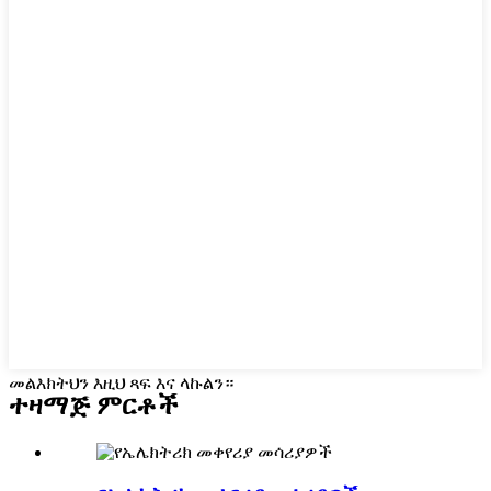
መልእክትህን እዚህ ጻፍ እና ላኩልን።
ተዛማጅ ምርቶች