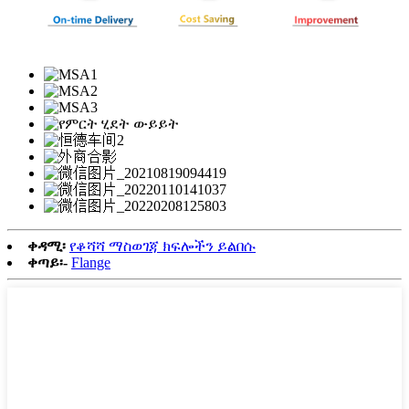
ቀዳሚ፡
የቆሻሻ ማስወገጃ ክፍሎችን ይልበሱ
ቀጣይ፡-
Flange