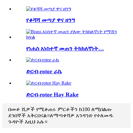
የቆሻሻ መጣያ ዋና ዘንግ
የነሐስ አነስተኛ መጠን ትክክለኛነት…
ድርብ-rotor ራኬ
ድርብ-rotor Hay Rake
በመቶ ሺዎች የሚቆጠሩ ምርቶችን ከ100 ለሚበልጡ
ደንበኞች አቅርበናል።ለማጣቀሻዎ አንዳንድ የተለመዱ
ጉዳዮች እዚህ አሉ።