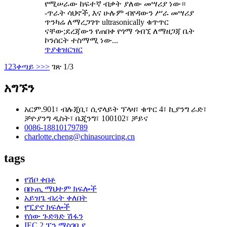
የሚሠራው ከፍተኛ ብቃት ያለው መሣሪያ ነው።
-ጥራት ሳህኖች, እና ሁሉም ብየዳውን ሥራ መሣሪያ
ጥንካሬ ለማረጋገጥ ultrasonically ቁጥጥር
ናቸው;ደረጃውን የጠበቀ የጎማ ጎብኚ ለማዘጋጃ ቤት
ኮንሰርት ተስማሚ ነው...
ጥያቄ
ዝርዝር
1
2
3
ቀጣይ >
>>
ገጽ 1/3
አግኙን
አርም.901፣ ብሉጂቢ፣ ሲኖላይት ፕላዛ፣ ቁጥር 4፣ ኪያንግ ራድ፣
ቻዮያንግ ዲስት፣ ቤጂንግ፣ 100102፣ ቻይና
0086-18810179789
charlotte.cheng@chinasourcing.cn
tags
የሽቦ ቀበቶ
በቡጢ ማህተም ክፍሎች
አይዝጌ ብረት ቀለበት
የፒያኖ ክፍሎች
የሰው ጉድጓድ ሽፋን
IEC 2 ፒን ማስገቢያ