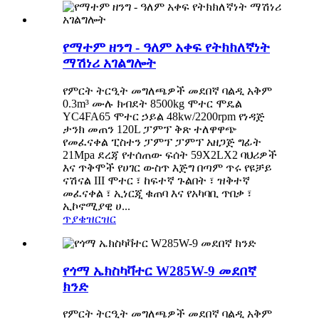
የማተም ዘንግ - ዓለም አቀፍ የትክክለኛነት
ማሽነሪ አገልግሎት
የምርት ትርዒት ​​መግለጫዎች መደበኛ ባልዲ አቅም
0.3m³ ሙሉ ክብደት 8500kg ሞተር ሞዴል
YC4FA65 ሞተር ኃይል 48kw/2200rpm የነዳጅ
ታንክ መጠን 120L ፓምፕ ቅጽ ተለዋዋጭ
የመፈናቀል ፒስተን ፓምፕ ፓምፕ አዘጋጅ ግፊት
21Mpa ደረጃ የተሰጠው ፍሰት 59X2LX2 ባህሪዎች
እና ጥቅሞች የሀገር ውስጥ እጅግ በጣም ጥሩ የዩቻይ
ናሽናል III ሞተር ፣ ከፍተኛ ጉልበት ፣ ዝቅተኛ
መፈናቀል ፣ ኢነርጂ ቁጠባ እና የአካባቢ ጥበቃ ፣
ኢኮኖሚያዊ ሀ...
ጥያቄ
ዝርዝር
የጎማ ኤክስካቫተር W285W-9 መደበኛ
ክንድ
የምርት ትርዒት ​​መግለጫዎች መደበኛ ባልዲ አቅም