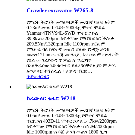
Crawler excavator W265-8
የምርት ትርዒት ​​መግለጫዎች መደበኛ ባልዲ አቅም
0.23m³ ሙሉ ክብደት 5900kg ሞተር ሞዴል
Yanmar 4TNV94L-SWD ሞተር ኃይል
39.8kw/2200prm ከፍተኛው የማሽከርከር ችሎታ
209.5Nm/1320rpm Idle 1100rpm በፒኤም
የሚሠራ ባለ ከፍተኛ መጠን ያለው የነዳጅ ታንክ
መጠን12Lumes ብጁ መሣሪያ , እና ሁሉም ብየዳዎች
የስራ መሣሪያውን ጥንካሬ ለማረጋገጥ
በአልትራሳውንድ ቁጥጥር ይደረግባቸዋል;የቡም ሥሩ
አወቃቀር ተሻሽሏል ፣ የብየዳ ፐርፎ…
ጥያቄ
ዝርዝር
ክሬውለር ቁፋሮ W218
የምርት ትርዒት ​​መግለጫዎች መደበኛ ባልዲ አቅም
0.05m³ ሙሉ ክብደት 1800kg የሞተር ሞዴል
ፐርኪንስ 403D-11 ሞተር ኃይል 14.7kw/2200rpm
ከፍተኛው የማሽከርከር ችሎታ 65N.M/2000rpm
Idle 1000rpm የነዳጅ ታንክ መጠን 1800 ኪ.ግ