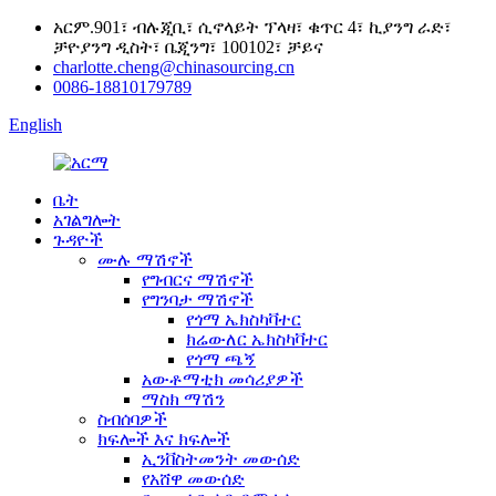
አርም.901፣ ብሉጂቢ፣ ሲኖላይት ፕላዛ፣ ቁጥር 4፣ ኪያንግ ራድ፣
ቻዮያንግ ዲስት፣ ቤጂንግ፣ 100102፣ ቻይና
charlotte.cheng@chinasourcing.cn
0086-18810179789
English
ቤት
አገልግሎት
ጉዳዮች
ሙሉ ማሽኖች
የግብርና ማሽኖች
የግንባታ ማሽኖች
የጎማ ኤክስካቫተር
ክሬውለር ኤክስካቫተር
የጎማ ጫኝ
አውቶማቲክ መሳሪያዎች
ማስክ ማሽን
ስብሰባዎች
ክፍሎች እና ክፍሎች
ኢንቨስትመንት መውሰድ
የአሸዋ መውሰድ