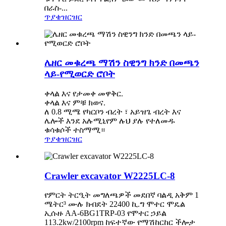
በራስ-...
ጥያቄ
ዝርዝር
ሌዘር መቁረጫ ማሽን ስዊንግ ክንድ በመጫን
ላይ-የሚወርድ ሮቦት
ቀላል እና የታመቀ መዋቅር.
ቀላል እና ምቹ ክወና.
ለ 0.8 ሚሜ የካርቦን ብረት ፣ አይዝጌ ብረት እና
ሌሎች እንደ አሉሚኒየም ሉህ ያሉ የተለመዱ
ቁሳቁሶች ተስማሚ።
ጥያቄ
ዝርዝር
Crawler excavator W2225LC-8
የምርት ትርዒት ​​መግለጫዎች መደበኛ ባልዲ አቅም 1
ሜትር³ ሙሉ ክብደት 22400 ኪ.ግ ሞተር ሞዴል
ኢሱዙ AA-6BG1TRP-03 የሞተር ኃይል
113.2kw/2100rpm ከፍተኛው የማሽከርከር ችሎታ