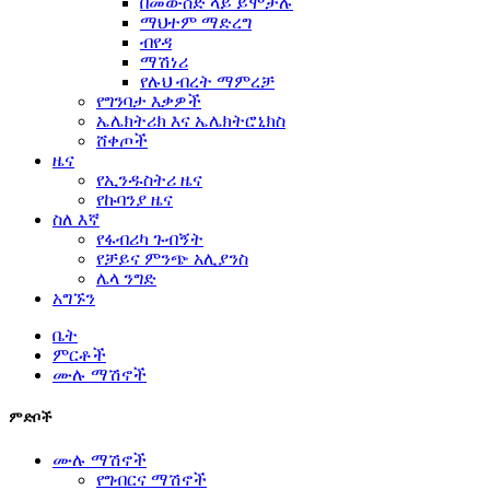
በመውሰድ ላይ ይሞታሉ
ማህተም ማድረግ
ብየዳ
ማሽነሪ
የሉህ ብረት ማምረቻ
የግንባታ እቃዎች
ኤሌክትሪክ እና ኤሌክትሮኒክስ
ሸቀጦች
ዜና
የኢንዱስትሪ ዜና
የኩባንያ ዜና
ስለ እኛ
የፋብሪካ ጉብኝት
የቻይና ምንጭ አሊያንስ
ሌላ ንግድ
አግኙን
ቤት
ምርቶች
ሙሉ ማሽኖች
ምድቦች
ሙሉ ማሽኖች
የግብርና ማሽኖች