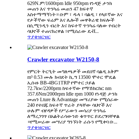
629N.ም/1600rpm Idle 950rpm የነዳጅ ታንክ
መጠን እና ጥንካሬ መጠን 47 ከፍተኛ
አስተማማኝነት። ቡም ፣ ዱላ ፣ ባልዲ ፣ የላይኛው እና
የታችኛው ፍሬም እና ሌሎች መዋቅራዊ ክፍሎች
በሲሚንዲን ብረት እና ከፍተኛ ጥንካሬ ባለው የብረት
ሳህኖች ተጠናክረዋል ፣የሚሰራው ዴቭ...
ጥያቄ
ዝርዝር
Crawler excavator W2150-8
የምርት ትርዒት ​​መግለጫዎች መደበኛ ባልዲ አቅም
m³ 0.53 ሙሉ ክብደት ኪ.ግ 13500 ሞተር ሞዴል
ኢሱዙ BB-4BG1TRP የሞተር ኃይል
72.7kw/2200prm ከፍተኛው የማሽከርከር nm
357.6Nm/2000rpm Idle rpm 1000 የነዳጅ ታንክ
መጠን Lture & Advantage መሣሪያው የሚሰራው
240 የተበጁ ከፍተኛ ጥራት ያላቸው ሳህኖች እና
ሁሉም ብየዳዎች የሥራውን መሳሪያ ጥንካሬ
ለማረጋገጥ በአልትራሳውንድ ቁጥጥር ይደረግባቸዋል
።የሚሠራው መሣሪያ ግንኙነት ራሱን የሚቀባ ቡ...
ጥያቄ
ዝርዝር