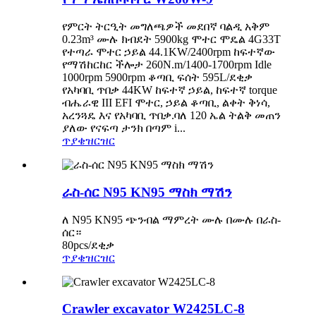
የምርት ትርዒት ​​መግለጫዎች መደበኛ ባልዲ አቅም
0.23m³ ሙሉ ክብደት 5900kg ሞተር ሞዴል 4G33T
የተጣራ ሞተር ኃይል 44.1KW/2400rpm ከፍተኛው
የማሽከርከር ችሎታ 260N.m/1400-1700rpm Idle
1000rpm 5900rpm ቆጣቢ ፍሰት 595L/ደቂቃ
የአካባቢ ጥበቃ 44KW ከፍተኛ ኃይል, ከፍተኛ torque
ብሔራዊ III EFI ሞተር, ኃይል ቆጣቢ, ልቀት ቅነሳ,
አረንጓዴ እና የአካባቢ ጥበቃ.ባለ 120 ኤል ትልቅ መጠን
ያለው የናፍጣ ታንክ በጣም i...
ጥያቄ
ዝርዝር
ራስ-ሰር N95 KN95 ማስክ ማሽን
ለ N95 KN95 ጭንብል ማምረት ሙሉ በሙሉ በራስ-
ሰር።
80pcs/ደቂቃ
ጥያቄ
ዝርዝር
Crawler excavator W2425LC-8