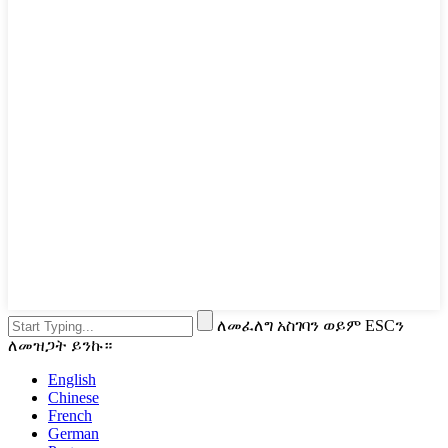
ለመፈለግ አስገባን ወይም ESCን
ለመዝጋት ይንኩ።
English
Chinese
French
German