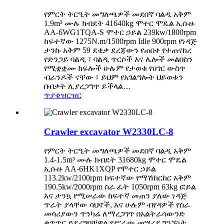
የምርት ትርዒት ​​መግለጫዎች መደበኛ ባልዲ አቅም
1.9m³ ሙሉ ክብደት 41640kg ሞተር ሞዴል ኢሱዙ
AA-6WG1TQA-S ሞተር ኃይል 239kw/1800rpm
ከፍተኛው 1275N.m/1500rpm Idle 900rpm የነዳጅ
ታንኩ አቅም 59 ደቂቃ ደረጃውን የጠበቀ የተጠናከረ
የድንጋይ ባልዲ ፣ ባልዲ ጥርሶች እና ሌሎች መልበስን
የሚቋቋሙ ክፍሎች ሁሉም የታወቁ የሀገር ውስጥ
ብራንዶች ናቸው ፣ ይህም የአገልግሎት ህይወቱን
በብቃት ሊያረጋግጥ ይችላል…
ጥያቄ
ዝርዝር
Crawler excavator W2330LC-8
የምርት ትርዒት ​​መግለጫዎች መደበኛ ባልዲ አቅም
1.4-1.5m³ ሙሉ ክብደት 31680kg ሞተር ሞዴል
ኢሱዙ AA-6HK1XQP የሞተር ኃይል
113.2kw/2100rpm ከፍተኛው የማሽከርከር አቅም
190.5kw/2000rpm ስራ ፈት 1050rpm 63kg ፎይል
እና ታንኳ የሚሠራው ከፍተኛ መጠን ያለው ነዳጅ
ጥራት ያላቸው ሳህኖች, እና ሁሉም ብየዳዎች የስራ
መሳሪያውን ጥንካሬ ለማረጋገጥ በአልትራሳውንድ
ቁጥጥር ይደረግባቸዋል;የሥራው መሣሪያ ግንኙነት