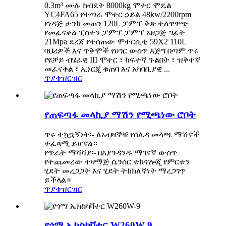
0.3m³ ሙሉ ክብደት 8000kg ሞተር ሞዴል
YC4FA65 የተጣራ ሞተር ኃይል 48kw/2200rpm
የነዳጅ ታንክ መጠን 120L ፓምፕ ቅጽ ተለዋዋጭ
የመፈናቀል ፒስተን ፓምፕ ፓምፕ አዘጋጅ ግፊት
21Mpa ደረጃ የተሰጠው ሞተርሲቲ 59X2 110L
ባህሪዎች እና ጥቅሞች የሀገር ውስጥ እጅግ በጣም ጥሩ
የዩቻይ ብሄራዊ III ሞተር ፣ ከፍተኛ ጉልበት ፣ ዝቅተኛ
መፈናቀል ፣ ኢነርጂ ቁጠባ እና አካባቢያዊ ...
ጥያቄ
ዝርዝር
የጠፍጣፋ መላኪያ ማሽን የሚጫነው ሮቦት
ጥሩ ተኳኋኝነት፡- ለአብዛኞቹ የሰሌዳ መላጫ ማሽኖች
ተፈጻሚ ይሆናል።
የጥራት ማሻሻያ፡- በእያንዳንዱ ማገናኛ ውስጥ
የተጨመረው ተዛማጅ ሴንሰር ቴክኖሎጂ የምርቱን
ሂደት መረጋጋት እና ሂደት ትክክለኛነት ማረጋገጥ
ይችላል።
ጥያቄ
ዝርዝር
የጎማ ኤክስካቫተር W260W-9