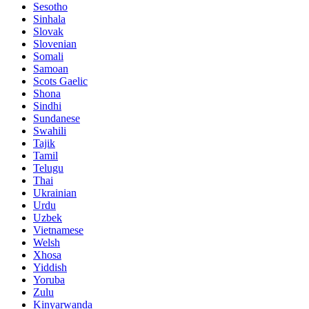
Sesotho
Sinhala
Slovak
Slovenian
Somali
Samoan
Scots Gaelic
Shona
Sindhi
Sundanese
Swahili
Tajik
Tamil
Telugu
Thai
Ukrainian
Urdu
Uzbek
Vietnamese
Welsh
Xhosa
Yiddish
Yoruba
Zulu
Kinyarwanda