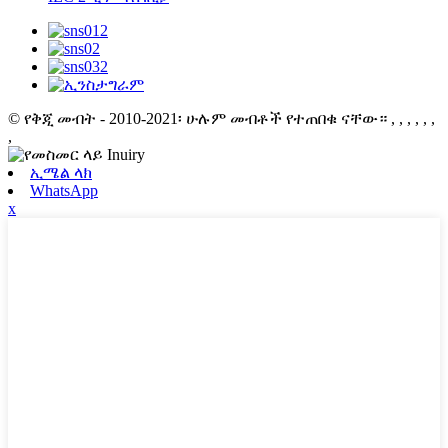
© የቅጂ መብት - 2010-2021፡ ሁሉም መብቶች የተጠበቁ ናቸው።
, , , , , ,
,
ኢሜል ላክ
WhatsApp
x