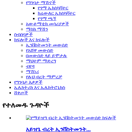
የግንባታ ማሽኖች
የጎማ ኤክስካቫተር
ክሬውለር ኤክስካቫተር
የጎማ ጫኝ
አውቶማቲክ መሳሪያዎች
ማስክ ማሽን
ስብሰባዎች
ክፍሎች እና ክፍሎች
ኢንቨስትመንት መውሰድ
የአሸዋ መውሰድ
በመውሰድ ላይ ይሞታሉ
ማህተም ማድረግ
ብየዳ
ማሽነሪ
የሉህ ብረት ማምረቻ
የግንባታ እቃዎች
ኤሌክትሪክ እና ኤሌክትሮኒክስ
ሸቀጦች
የተለመዱ ጉዳዮች
አይዝጌ ብረት ኢንቨስትመንት...