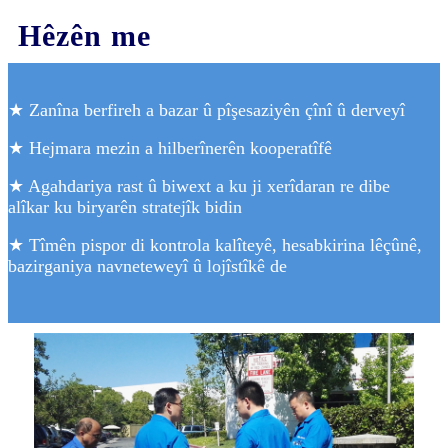
Hêzên me
★ Zanîna berfireh a bazar û pîşesaziyên çînî û derveyî
★ Hejmara mezin a hilberînerên kooperatîfê
★ Agahdariya rast û biwext a ku ji xerîdaran re dibe
alîkar ku biryarên stratejîk bidin
★ Tîmên pispor di kontrola kalîteyê, hesabkirina lêçûnê,
bazirganiya navneteweyî û lojîstîkê de