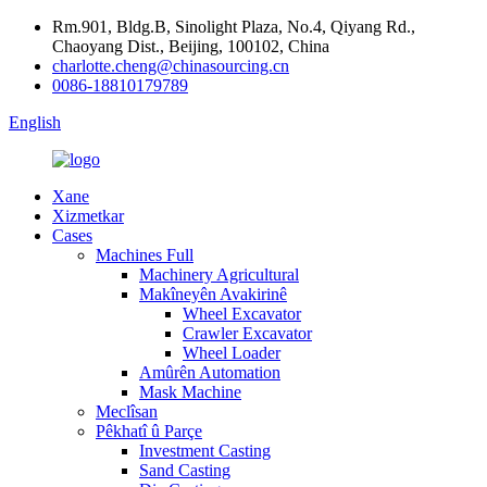
Rm.901, Bldg.B, Sinolight Plaza, No.4, Qiyang Rd.,
Chaoyang Dist., Beijing, 100102, China
charlotte.cheng@chinasourcing.cn
0086-18810179789
English
Xane
Xizmetkar
Cases
Machines Full
Machinery Agricultural
Makîneyên Avakirinê
Wheel Excavator
Crawler Excavator
Wheel Loader
Amûrên Automation
Mask Machine
Meclîsan
Pêkhatî û Parçe
Investment Casting
Sand Casting