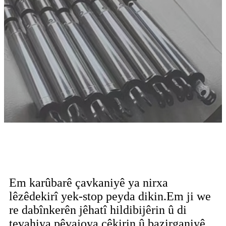
Em karûbarê çavkaniyê ya nirxa
lêzêdekirî yek-stop peyda dikin.Em ji we
re dabînkerên jêhatî hildibijêrin û di
tevahiya pêvajoya çêkirin û bazirganiyê