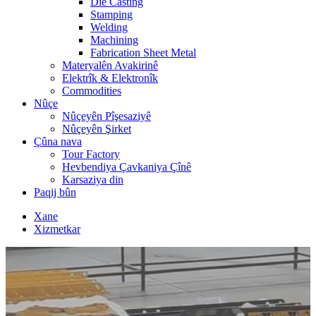
Die Casting
Stamping
Welding
Machining
Fabrication Sheet Metal
Materyalên Avakirinê
Elektrîk & Elektronîk
Commodities
Nûçe
Nûçeyên Pîşesaziyê
Nûçeyên Şirket
Çûna nava
Tour Factory
Hevbendiya Çavkaniya Çînê
Karsaziya din
Paqij bûn
Xane
Xizmetkar