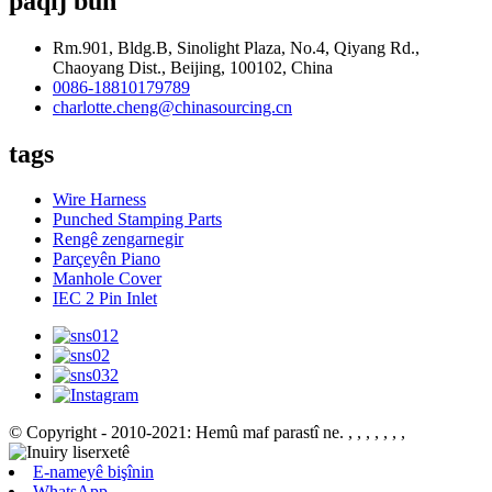
paqij bûn
Rm.901, Bldg.B, Sinolight Plaza, No.4, Qiyang Rd.,
Chaoyang Dist., Beijing, 100102, China
0086-18810179789
charlotte.cheng@chinasourcing.cn
tags
Wire Harness
Punched Stamping Parts
Rengê zengarnegir
Parçeyên Piano
Manhole Cover
IEC 2 Pin Inlet
© Copyright - 2010-2021: Hemû maf parastî ne.
, , , , , , ,
E-nameyê bişînin
WhatsApp