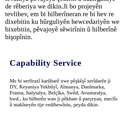
de rêberiya we dikin.Ji bo projeyên
tevlihev, em bi hilberîneran re bi hev re
dixebitin ku hûrguliyên hewcedariyên we
bixebitin, pêvajoyê sêwirînin û hilberînê
bişopînin.
Capability Service
Me bi serfirazî karûbarê xwe pêşkêşî xerîdarên ji
DY, Keyaniya Yekbûyî, Almanya, Danîmarka,
Fransa, Italytalya, Belçîka, Swêd, Avusturalya,
hwd., ku hilberên wan ji pêkhate û parçeyan, meclîs
û makîneyên tije vedihewînin, peyda dikin.