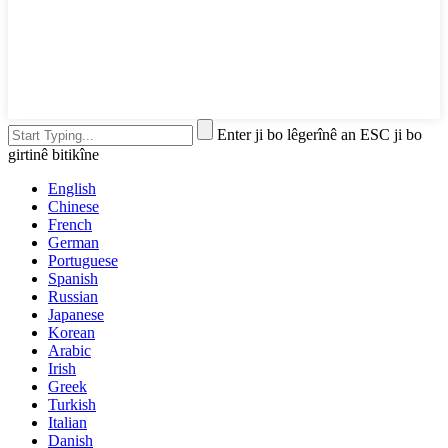
Enter ji bo lêgerînê an ESC ji bo
girtinê bitikîne
English
Chinese
French
German
Portuguese
Spanish
Russian
Japanese
Korean
Arabic
Irish
Greek
Turkish
Italian
Danish