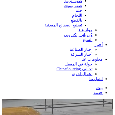
صب الرمل
صب يموت
ختم
اللحام
بالقطع
تصنيع الصفائح المعدنية
مواد بناء
كهربائي إلكتروني
السلع
أخبار
اخبار الصناعة
أخبار الشركة
معلومات عنا
جولة في المعمل
تحالف ChinaSourcing
اعمال اخرى
اتصل بنا
بيت
خدمة