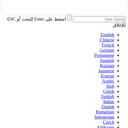
اضغط على Enter للبحث أو ESC
للإغلاق
English
Chinese
French
German
Portuguese
Spanish
Russian
Japanese
Korean
Arabic
Irish
Greek
Turkish
Italian
Danish
Romanian
Indonesian
Czech
Afrikaans