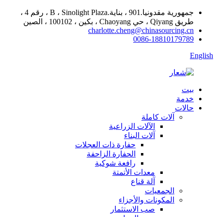
جمهورية مقدونيا.901 ، بناية.B ، Sinolight Plaza ، رقم 4 ،
طريق Qiyang ، حي Chaoyang ، بكين ، 100102 ، الصين
charlotte.cheng@chinasourcing.cn
0086-18810179789
English
بيت
خدمة
حالات
آلات كاملة
الآلات الزراعية
آلات البناء
حفارة ذات العجلات
الحفارة الزاحفة
رافعة شوكية
معدات الأتمتة
آلة قناع
الجمعيات
المكونات والأجزاء
صب الاستثمار