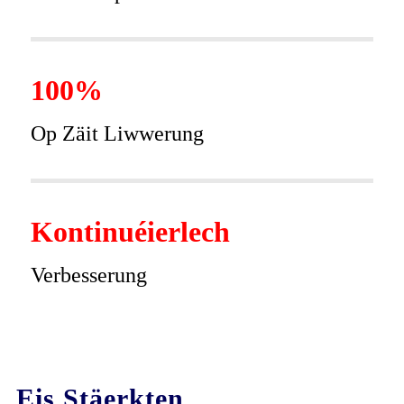
100%
Op Zäit Liwwerung
Kontinuéierlech
Verbesserung
Eis Stäerkten