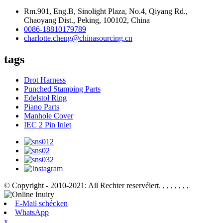
Rm.901, Eng.B, Sinolight Plaza, No.4, Qiyang Rd.,
Chaoyang Dist., Peking, 100102, China
0086-18810179789
charlotte.cheng@chinasourcing.cn
tags
Drot Harness
Punched Stamping Parts
Edelstol Ring
Piano Parts
Manhole Cover
IEC 2 Pin Inlet
© Copyright - 2010-2021: All Rechter reservéiert.
, , , , , , ,
E-Mail schécken
WhatsApp
x