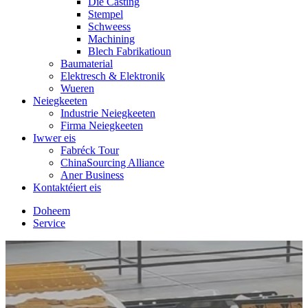
Die Casting
Stempel
Schweess
Machining
Blech Fabrikatioun
Baumaterial
Elektresch & Elektronik
Wueren
Neiegkeeten
Industrie Neiegkeeten
Firma Neiegkeeten
Iwwer eis
Fabréck Tour
ChinaSourcing Alliance
Aner Business
Kontaktéiert eis
Doheem
Service