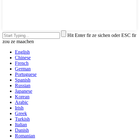
Hit Enter fir ze sichen oder ESC fir
zou ze maachen
English
Chinese
French
German
Portuguese
Spanish
Russian
Japanese
Korean
Arabic
Irish
Greek
Turkish
Italian
Danish
Romanian