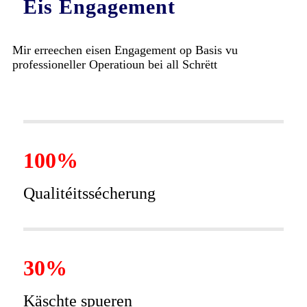
Eis Engagement
Mir erreechen eisen Engagement op Basis vu
professioneller Operatioun bei all Schrëtt
100%
Qualitéitssécherung
30%
Käschte spueren