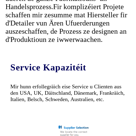
Handelsprozess.Fir komplizéiert Projete
schaffen mir zesumme mat Hiersteller fir
d'Detailer vun Ären Ufuerderungen
auszeschaffen, de Prozess ze designen an
d'Produktioun ze iwwerwaachen.
Service Kapazitéit
Mir hunn erfollegräich eise Service u Clienten aus
den USA, UK, Däitschland, Dänemark, Frankräich,
Italien, Belsch, Schweden, Australien, etc.