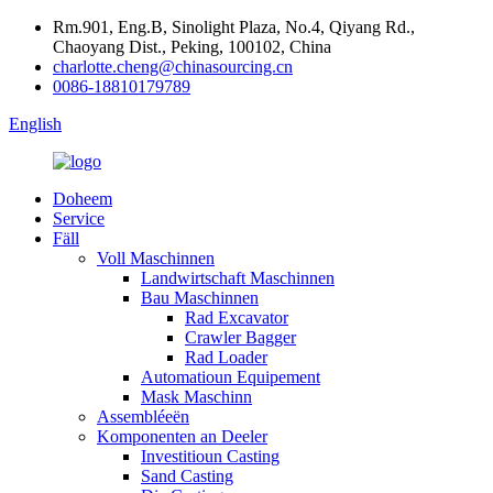
Rm.901, Eng.B, Sinolight Plaza, No.4, Qiyang Rd.,
Chaoyang Dist., Peking, 100102, China
charlotte.cheng@chinasourcing.cn
0086-18810179789
English
Doheem
Service
Fäll
Voll Maschinnen
Landwirtschaft Maschinnen
Bau Maschinnen
Rad Excavator
Crawler Bagger
Rad Loader
Automatioun Equipement
Mask Maschinn
Assembléeën
Komponenten an Deeler
Investitioun Casting
Sand Casting