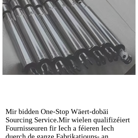
Mir bidden One-Stop Wäert-dobäi
Sourcing Service.Mir wielen qualifizéiert
Fournisseuren fir Iech a féieren Iech
duerch de ganze Fabrikatiouns- an