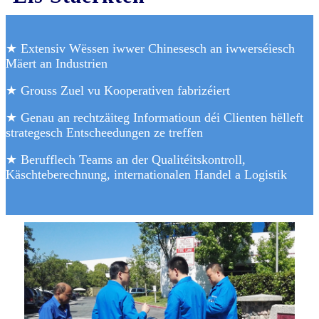
★ Extensiv Wëssen iwwer Chinesesch an iwwerséiesch
Mäert an Industrien
★ Grouss Zuel vu Kooperativen fabrizéiert
★ Genau an rechtzäiteg Informatioun déi Clienten hëlleft
strategesch Entscheedungen ze treffen
★ Berufflech Teams an der Qualitéitskontroll,
Käschteberechnung, internationalen Handel a Logistik