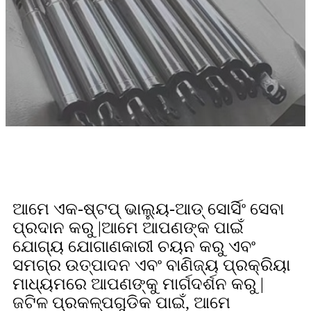
ଆମେ ଏକ-ଷ୍ଟପ୍ ଭାଲ୍ୟୁ-ଆଡ୍ ସୋର୍ସିଂ ସେବା
ପ୍ରଦାନ କରୁ |ଆମେ ଆପଣଙ୍କ ପାଇଁ
ଯୋଗ୍ୟ ଯୋଗାଣକାରୀ ଚୟନ କରୁ ଏବଂ
ସମଗ୍ର ଉତ୍ପାଦନ ଏବଂ ବାଣିଜ୍ୟ ପ୍ରକ୍ରିୟା
ମାଧ୍ୟମରେ ଆପଣଙ୍କୁ ମାର୍ଗଦର୍ଶନ କରୁ |
ଜଟିଳ ପ୍ରକଳ୍ପଗୁଡିକ ପାଇଁ, ଆମେ