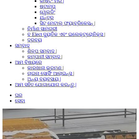
କାଷ୍ଟିଂ ମର |
ଷ୍ଟାମ୍ପ୍
ୱେଲଡିଂ
ଯନ୍ତ୍ର
ସିଟ୍ ମେଟାଲ୍ ଫ୍ୟାବ୍ରିକେସନ୍ |
ନିର୍ମାଣ ସାମଗ୍ରୀ
ବ Elect ଦ୍ୟୁତିକ ଏବଂ ଇଲେକ୍ଟ୍ରୋନିକ୍ସ |
ଦ୍ରବ୍ୟ
ସମ୍ବାଦ
ଶିଳ୍ପ ସମ୍ବାଦ |
କମ୍ପାନୀ ସମ୍ବାଦ |
ଆମ ବିଷୟରେ
କାରଖାନା ଭ୍ରମଣ |
ଚାଇନା ସୋର୍ସିଂ ଆଲାଇନ୍ସ |
ଅନ୍ୟ ବ୍ୟବସାୟ |
ଆମ ସହିତ ଯୋଗାଯୋଗ କରନ୍ତୁ |
ଘର
ସେବା