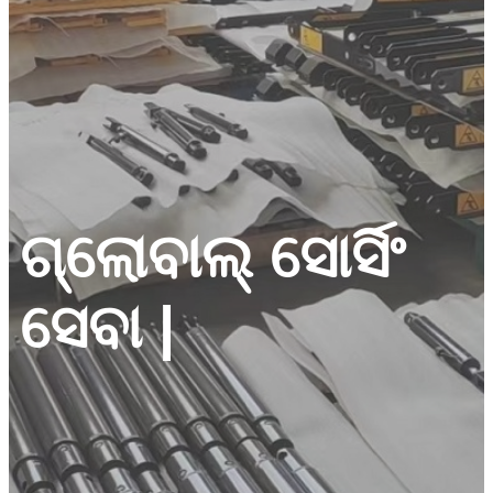
ଗ୍ଲୋବାଲ୍ ସୋର୍ସିଂ
ସେବା |