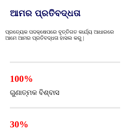
ଆମର ପ୍ରତିବଦ୍ଧତା
ପ୍ରତ୍ୟେକ ପଦକ୍ଷେପରେ ବୃତ୍ତିଗତ କାର୍ଯ୍ୟ ଆଧାରରେ
ଆମେ ଆମର ପ୍ରତିବଦ୍ଧତା ହାସଲ କରୁ |
100%
ଗୁଣାତ୍ମକ ବିଶ୍ବାସ
30%