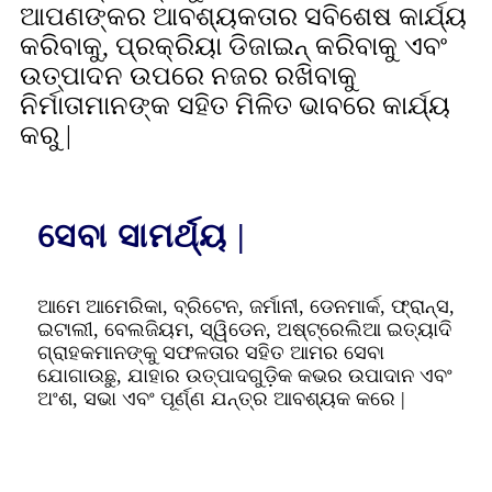
ଆପଣଙ୍କର ଆବଶ୍ୟକତାର ସବିଶେଷ କାର୍ଯ୍ୟ
କରିବାକୁ, ପ୍ରକ୍ରିୟା ଡିଜାଇନ୍ କରିବାକୁ ଏବଂ
ଉତ୍ପାଦନ ଉପରେ ନଜର ରଖିବାକୁ
ନିର୍ମାତାମାନଙ୍କ ସହିତ ମିଳିତ ଭାବରେ କାର୍ଯ୍ୟ
କରୁ |
ସେବା ସାମର୍ଥ୍ୟ |
ଆମେ ଆମେରିକା, ବ୍ରିଟେନ, ଜର୍ମାନୀ, ଡେନମାର୍କ, ଫ୍ରାନ୍ସ,
ଇଟାଲୀ, ବେଲଜିୟମ, ସ୍ୱିଡେନ, ଅଷ୍ଟ୍ରେଲିଆ ଇତ୍ୟାଦି
ଗ୍ରାହକମାନଙ୍କୁ ସଫଳତାର ସହିତ ଆମର ସେବା
ଯୋଗାଉଛୁ, ଯାହାର ଉତ୍ପାଦଗୁଡ଼ିକ କଭର ଉପାଦାନ ଏବଂ
ଅଂଶ, ସଭା ଏବଂ ପୂର୍ଣ୍ଣ ଯନ୍ତ୍ର ଆବଶ୍ୟକ କରେ |