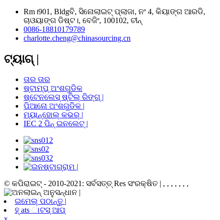
Rm।901, Bldgବି, ସିନୋଲାଇଟ୍ ପ୍ଲାଜା, ନଂ 4, କିୟାଙ୍ଗ ଆରଡି,
ଚାଓୟାଙ୍ଗ ଡିଷ୍ଟ।, ବେଜିଂ, 100102, ଚୀନ୍
0086-18810179789
charlotte.cheng@chinasourcing.cn
ଟ୍ୟାଗ୍ |
ତାର ତାର
ଷ୍ଟାମ୍ପ୍ ଅଂଶଗୁଡିକ
ଷ୍ଟେନଲେସ୍ ଷ୍ଟିଲ୍ ରିଙ୍ଗ୍ |
ପିଆନୋ ଅଂଶଗୁଡିକ |
ମ୍ୟାନ୍ହୋଲ୍ କଭର୍ |
IEC 2 ପିନ୍ ଇନଲେଟ୍ |
© କପିରାଇଟ୍ - 2010-2021: ସର୍ବସତ୍ତ୍ Res ସଂରକ୍ଷିତ |
, , , , , , ,
ଇମେଲ୍ ପଠାନ୍ତୁ |
ହ୍ ats ାଟସ୍ ଆପ୍
x