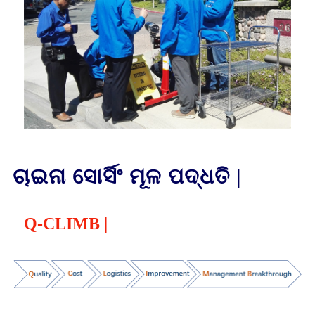
ଚାଇନା ସୋର୍ସିଂ ମୂଳ ପଦ୍ଧତି |
Q-CLIMB |