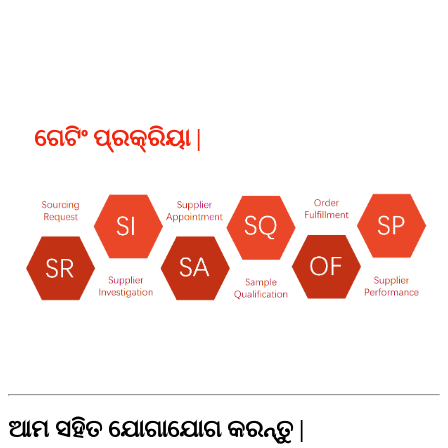
ଗେଟିଂ ପ୍ରକ୍ରିୟା |
ଆମ ସହିତ ଯୋଗାଯୋଗ କରନ୍ତୁ |