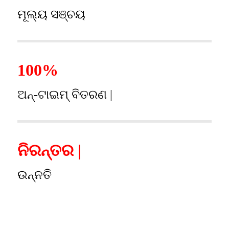
ମୂଲ୍ୟ ସଞ୍ଚୟ
100%
ଅନ୍-ଟାଇମ୍ ବିତରଣ |
ନିରନ୍ତର |
ଉନ୍ନତି