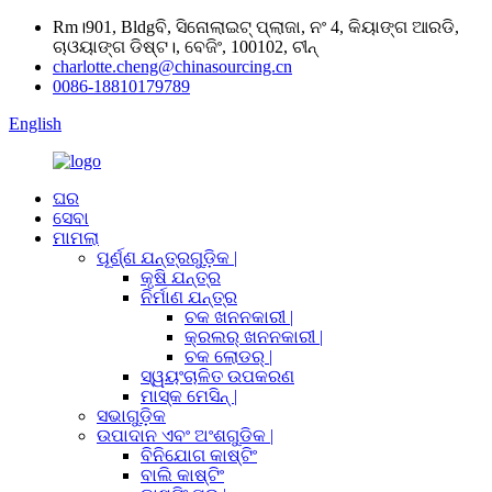
Rm।901, Bldgବି, ସିନୋଲାଇଟ୍ ପ୍ଲାଜା, ନଂ 4, କିୟାଙ୍ଗ ଆରଡି,
ଚାଓୟାଙ୍ଗ ଡିଷ୍ଟ।, ବେଜିଂ, 100102, ଚୀନ୍
charlotte.cheng@chinasourcing.cn
0086-18810179789
English
ଘର
ସେବା
ମାମଲା
ପୂର୍ଣ୍ଣ ଯନ୍ତ୍ରଗୁଡ଼ିକ |
କୃଷି ଯନ୍ତ୍ର
ନିର୍ମାଣ ଯନ୍ତ୍ର
ଚକ ଖନନକାରୀ |
କ୍ରଲର୍ ଖନନକାରୀ |
ଚକ ଲୋଡର୍ |
ସ୍ୱୟଂଚାଳିତ ଉପକରଣ
ମାସ୍କ ମେସିନ୍ |
ସଭାଗୁଡ଼ିକ
ଉପାଦାନ ଏବଂ ଅଂଶଗୁଡିକ |
ବିନିଯୋଗ କାଷ୍ଟିଂ
ବାଲି କାଷ୍ଟିଂ