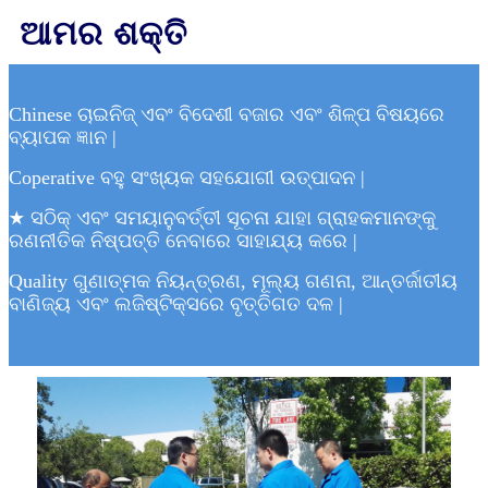
ଆମର ଶକ୍ତି
Chinese ଚାଇନିଜ୍ ଏବଂ ବିଦେଶୀ ବଜାର ଏବଂ ଶିଳ୍ପ ବିଷୟରେ
ବ୍ୟାପକ ଜ୍ଞାନ |
Coperative ବହୁ ସଂଖ୍ୟକ ସହଯୋଗୀ ଉତ୍ପାଦନ |
★ ସଠିକ୍ ଏବଂ ସମୟାନୁବର୍ତ୍ତୀ ସୂଚନା ଯାହା ଗ୍ରାହକମାନଙ୍କୁ
ରଣନୀତିକ ନିଷ୍ପତ୍ତି ନେବାରେ ସାହାଯ୍ୟ କରେ |
Quality ଗୁଣାତ୍ମକ ନିୟନ୍ତ୍ରଣ, ମୂଲ୍ୟ ଗଣନା, ଆନ୍ତର୍ଜାତୀୟ
ବାଣିଜ୍ୟ ଏବଂ ଲଜିଷ୍ଟିକ୍ସରେ ବୃତ୍ତିଗତ ଦଳ |