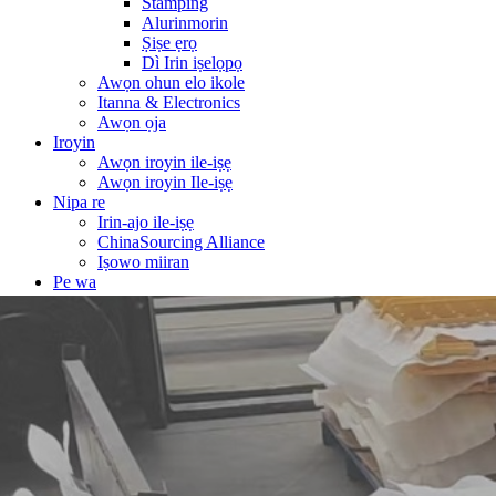
Stamping
Alurinmorin
Ṣiṣe ẹrọ
Dì Irin iṣelọpọ
Awọn ohun elo ikole
Itanna & Electronics
Awọn ọja
Iroyin
Awọn iroyin ile-iṣẹ
Awọn iroyin Ile-iṣẹ
Nipa re
Irin-ajo ile-iṣẹ
ChinaSourcing Alliance
Iṣowo miiran
Pe wa
Ile
Iṣẹ