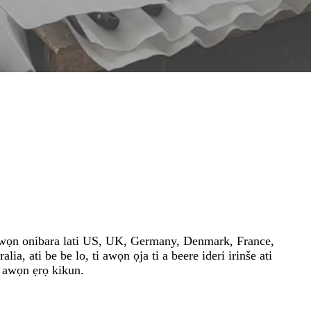
si awọn onibara lati US, UK, Germany, Denmark, France,
ia, ati be be lo, ti awọn ọja ti a beere ideri irinše ati
 awọn ẹrọ kikun.