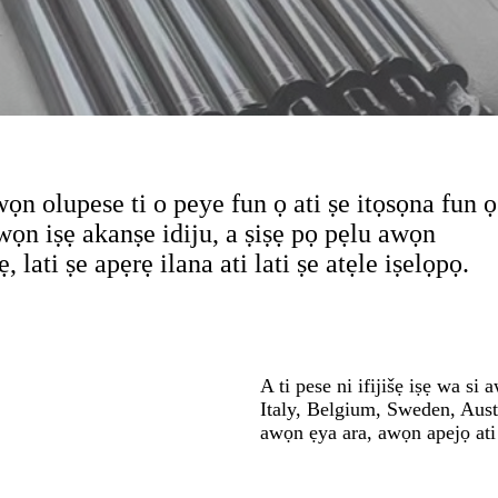
ọn olupese ti o peye fun ọ ati ṣe itọsọna fun ọ
wọn iṣẹ akanṣe idiju, a ṣiṣẹ pọ pẹlu awọn
 lati ṣe apẹrẹ ilana ati lati ṣe atẹle iṣelọpọ.
A ti pese ni ifijišẹ iṣẹ wa 
Italy, Belgium, Sweden, Austral
awọn ẹya ara, awọn apejọ ati