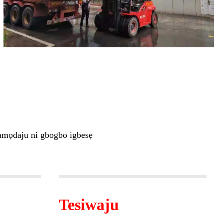
ẹ amọdaju ni gbogbo igbesẹ
Tesiwaju