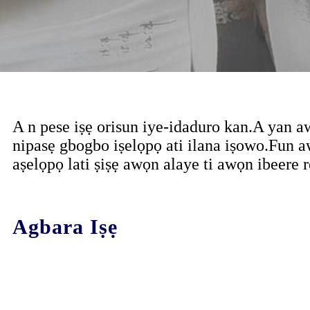
A n pese iṣẹ orisun iye-idaduro kan.A yan aw
nipasẹ gbogbo iṣelọpọ ati ilana iṣowo.Fun a
aṣelọpọ lati ṣiṣẹ awọn alaye ti awọn ibeere rẹ,
Agbara Iṣẹ