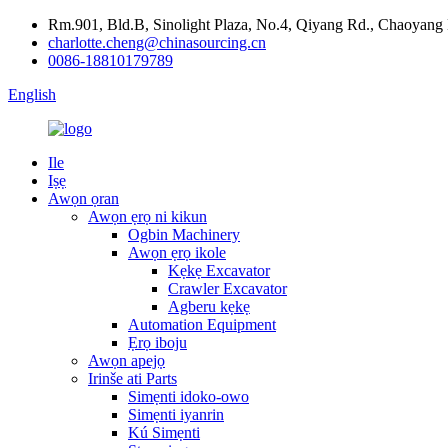
Rm.901, Bld.B, Sinolight Plaza, No.4, Qiyang Rd., Chaoyang D
charlotte.cheng@chinasourcing.cn
0086-18810179789
English
Ile
Iṣẹ
Awọn ọran
Awọn ẹrọ ni kikun
Ogbin Machinery
Awọn ẹrọ ikole
Kẹkẹ Excavator
Crawler Excavator
Agberu kẹkẹ
Automation Equipment
Ẹrọ iboju
Awọn apejọ
Irinše ati Parts
Simẹnti idoko-owo
Simẹnti iyanrin
Kú Simẹnti