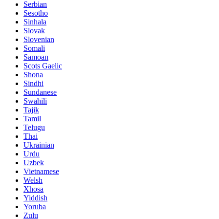
Serbian
Sesotho
Sinhala
Slovak
Slovenian
Somali
Samoan
Scots Gaelic
Shona
Sindhi
Sundanese
Swahili
Tajik
Tamil
Telugu
Thai
Ukrainian
Urdu
Uzbek
Vietnamese
Welsh
Xhosa
Yiddish
Yoruba
Zulu