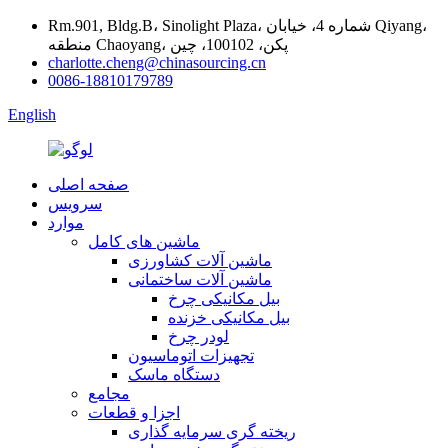
Rm.901, Bldg.B، Sinolight Plaza، شماره 4، خیابان Qiyang،
منطقه Chaoyang، پکن، 100102، چین
charlotte.cheng@chinasourcing.cn
0086-18810179789
English
صفحه اصلی
سرویس
موارد
ماشین های کامل
ماشین آلات کشاورزی
ماشین آلات ساختمانی
بیل مکانیکی چرخ
بیل مکانیکی خزنده
لودر چرخ
تجهیزات اتوماسیون
دستگاه ماسک
مجامع
اجزا و قطعات
ریخته گری سرمایه گذاری