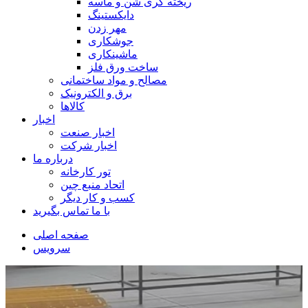
ریخته گری شن و ماسه
دایکستینگ
مهر زدن
جوشکاری
ماشینکاری
ساخت ورق فلز
مصالح و مواد ساختمانی
برق و الکترونیک
کالاها
اخبار
اخبار صنعت
اخبار شرکت
درباره ما
تور کارخانه
اتحاد منبع چین
کسب و کار دیگر
با ما تماس بگیرید
صفحه اصلی
سرویس