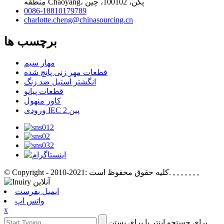
منطقه Chaoyang، پکن، 100102، چین
0086-18810179789
charlotte.cheng@chinasourcing.cn
برچسب ها
مهار سیم
قطعات مهر زنی پانچ شده
انگشتر استیل ضد زنگ
قطعات پیانو
کاور منهول
ورودی IEC 2 پین
, , , , , , ,
© Copyright - 2010-2021: کلیه حقوق محفوظ است.
ایمیل بفرست
واتس اپ
x
برای جستجو اینتر یا برای بستن