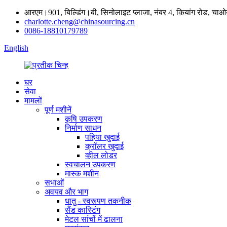
आरएम।901, बिल्डिंग।बी, सिनोलाइट प्लाजा, नंबर 4, कियांग रोड, चाओ
charlotte.cheng@chinasourcing.cn
0086-18810179789
English
घर
सेवा
मामलों
पूर्ण मशीनें
कृषि उपकरण
निर्माण साधन
पहिया खुदाई
क्रॉलर खुदाई
व्हील लोडर
स्वचालन उपकरण
मास्क मशीन
सभाओं
अवयव और भाग
धातु - स्वरूपण तकनीक
सैंड कास्टिंग
मेटल सांचों में ढालना