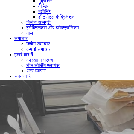
मुद्रांकन
वेल्डिंग
मशीनिंग
शीट मेटल फैब्रिकेशन
निर्माण सामग्री
इलेक्ट्रिकल और इलेक्ट्रॉनिक्स
माल
समाचार
उद्योग समाचार
कंपनी समाचार
हमारे बारे में
कारखाना भ्रमण
चीन सोर्सिंग एलायंस
अन्य व्यापार
संपर्क करें
घर
सेवा