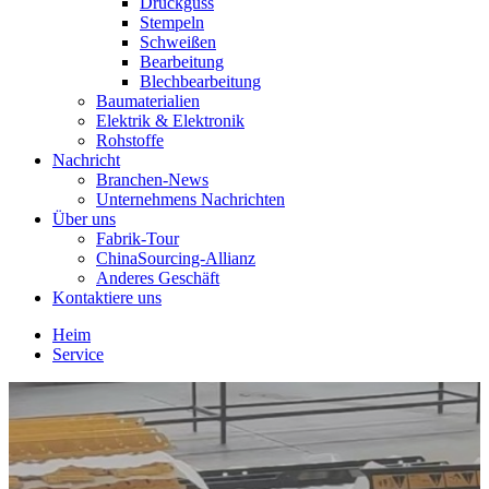
Druckguss
Stempeln
Schweißen
Bearbeitung
Blechbearbeitung
Baumaterialien
Elektrik & Elektronik
Rohstoffe
Nachricht
Branchen-News
Unternehmens Nachrichten
Über uns
Fabrik-Tour
ChinaSourcing-Allianz
Anderes Geschäft
Kontaktiere uns
Heim
Service