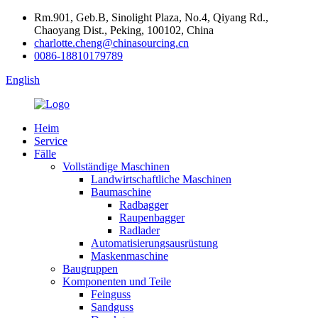
Rm.901, Geb.B, Sinolight Plaza, No.4, Qiyang Rd.,
Chaoyang Dist., Peking, 100102, China
charlotte.cheng@chinasourcing.cn
0086-18810179789
English
Heim
Service
Fälle
Vollständige Maschinen
Landwirtschaftliche Maschinen
Baumaschine
Radbagger
Raupenbagger
Radlader
Automatisierungsausrüstung
Maskenmaschine
Baugruppen
Komponenten und Teile
Feinguss
Sandguss