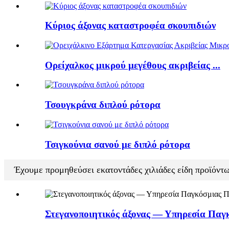
Κύριος άξονας καταστροφέα σκουπιδιών
Ορείχαλκος μικρού μεγέθους ακριβείας ...
Τσουγκράνα διπλού ρότορα
Τσιγκούνια σανού με διπλό ρότορα
Έχουμε προμηθεύσει εκατοντάδες χιλιάδες είδη προϊόντ
Στεγανοποιητικός άξονας — Υπηρεσία Παγ