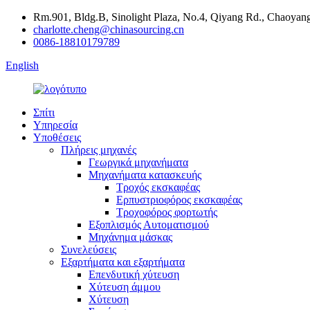
Rm.901, Bldg.B, Sinolight Plaza, No.4, Qiyang Rd., Chaoyang 
charlotte.cheng@chinasourcing.cn
0086-18810179789
English
Σπίτι
Υπηρεσία
Υποθέσεις
Πλήρεις μηχανές
Γεωργικά μηχανήματα
Μηχανήματα κατασκευής
Τροχός εκσκαφέας
Ερπυστριοφόρος εκσκαφέας
Τροχοφόρος φορτωτής
Εξοπλισμός Αυτοματισμού
Μηχάνημα μάσκας
Συνελεύσεις
Εξαρτήματα και εξαρτήματα
Επενδυτική χύτευση
Χύτευση άμμου
Χύτευση