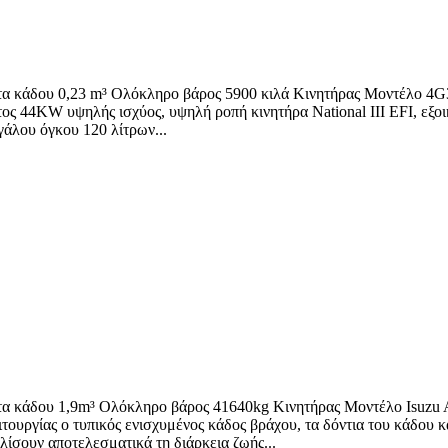
τα κάδου 0,23 m³ Ολόκληρο βάρος 5900 κιλά Κινητήρας Μοντέλο 4G
ος 44KW υψηλής ισχύος, υψηλή ροπή κινητήρα National III EFI, εξο
γάλου όγκου 120 λίτρων...
ητα κάδου 1,9m³ Ολόκληρο βάρος 41640kg Κινητήρας Μοντέλο Isu
υργίας ο τυπικός ενισχυμένος κάδος βράχου, τα δόντια του κάδου κ
ίσουν αποτελεσματικά τη διάρκεια ζωής...