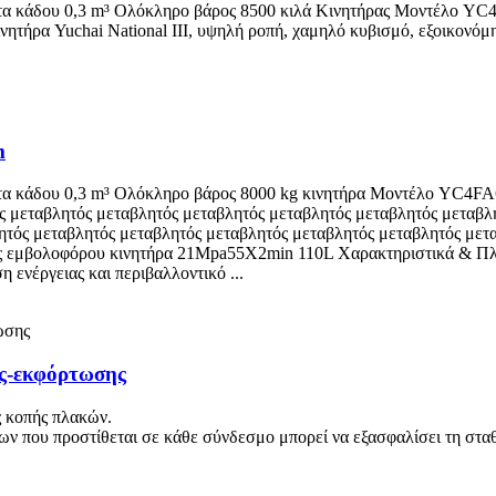
τα κάδου 0,3 m³ Ολόκληρο βάρος 8500 κιλά Κινητήρας Μοντέλο YC4
ητήρα Yuchai National III, υψηλή ροπή, χαμηλό κυβισμό, εξοικονόμη
m
τα κάδου 0,3 m³ Ολόκληρο βάρος 8000 kg κινητήρα Μοντέλο YC4FA
 μεταβλητός μεταβλητός μεταβλητός μεταβλητός μεταβλητός μεταβλη
ητός μεταβλητός μεταβλητός μεταβλητός μεταβλητός μεταβλητός μετ
ίας εμβολοφόρου κινητήρα 21Mpa55X2min 110L Χαρακτηριστικά & Πλ
 ενέργειας και περιβαλλοντικό ...
ς-εκφόρτωσης
ς κοπής πλακών.
ων που προστίθεται σε κάθε σύνδεσμο μπορεί να εξασφαλίσει τη σταθ