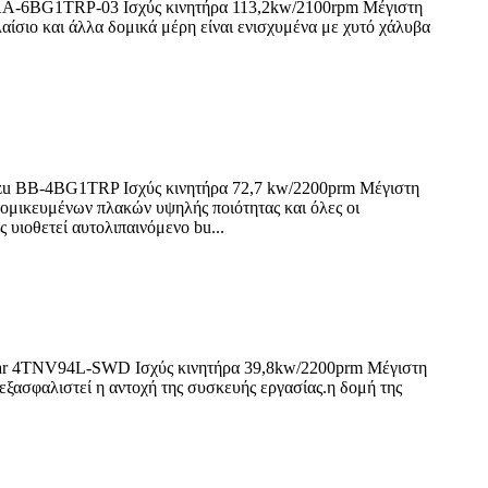
 AA-6BG1TRP-03 Ισχύς κινητήρα 113,2kw/2100rpm Μέγιστη
ίσιο και άλλα δομικά μέρη είναι ενισχυμένα με χυτό χάλυβα
uzu BB-4BG1TRP Ισχύς κινητήρα 72,7 kw/2200prm Μέγιστη
μικευμένων πλακών υψηλής ποιότητας και όλες οι
 υιοθετεί αυτολιπαινόμενο bu...
mar 4TNV94L-SWD Ισχύς κινητήρα 39,8kw/2200prm Μέγιστη
ξασφαλιστεί η αντοχή της συσκευής εργασίας.η δομή της