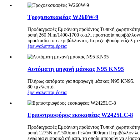
Τροχοεκσκαφέας W260W-9
Προδιαγραφές Εμφάνιση προϊόντος Τυπική χωρητικότη
ροπή 260 N.m/1400-1700 σ.α.λ. προστασία περιβάλλοντ
προστασία του περιβάλλοντος.Το ρεζερβουάρ ντίζελ με
έρευνα
λεπτομέρεια
Αυτόματη μηχανή μάσκας N95 KN95
Πλήρως αυτόματο για παραγωγή μάσκας N95 KN95.
80 τμχ/λεπτό.
έρευνα
λεπτομέρεια
Ερπυστριοφόρος εκσκαφέας W2425LC-8
Προδιαγραφές Εμφάνιση προϊόντος Τυπική χωρητικότ
ροπή 1275N.m/1500rpm Ρελάνι 900rpm Περιβάλλον λειτο
εγχώρια εμπορικά σήματα, τα οποία μπορούν να εξασφαλ