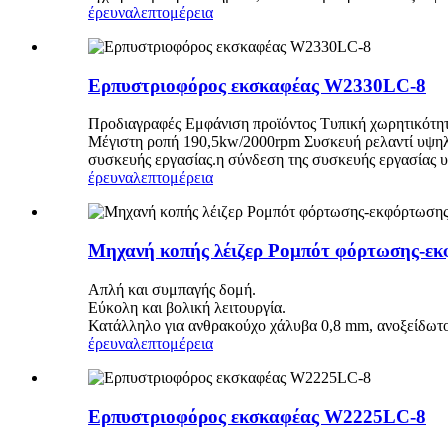
έρευνα
λεπτομέρεια
Ερπυστριοφόρος εκσκαφέας W2330LC-8
Προδιαγραφές Εμφάνιση προϊόντος Τυπική χωρητικότη
Μέγιστη ροπή 190,5kw/2000rpm Συσκευή ρελαντί υψηλής 
συσκευής εργασίας.η σύνδεση της συσκευής εργασίας υιο
έρευνα
λεπτομέρεια
Μηχανή κοπής λέιζερ Ρομπότ φόρτωσης-εκ
Απλή και συμπαγής δομή.
Εύκολη και βολική λειτουργία.
Κατάλληλο για ανθρακούχο χάλυβα 0,8 mm, ανοξείδωτο
έρευνα
λεπτομέρεια
Ερπυστριοφόρος εκσκαφέας W2225LC-8