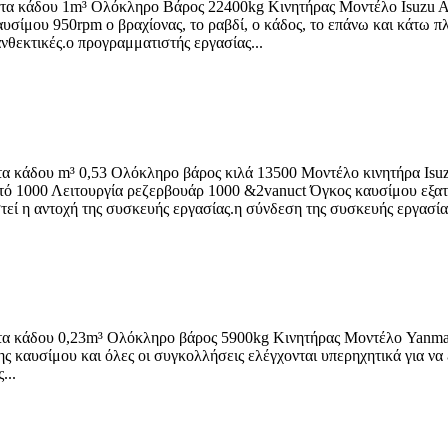
ητα κάδου 1m³ Ολόκληρο Βάρος 22400kg Κινητήρας Μοντέλο Isuzu
ίμου 950rpm ο βραχίονας, το ραβδί, ο κάδος, το επάνω και κάτω πλα
ανθεκτικές.ο προγραμματιστής εργασίας...
τα κάδου m³ 0,53 Ολόκληρο βάρος κιλά 13500 Μοντέλο κινητήρα Is
ό 1000 Λειτουργία ρεζερβουάρ 1000 &2vanuct Όγκος καυσίμου εξατο
τεί η αντοχή της συσκευής εργασίας.η σύνδεση της συσκευής εργασίας
ητα κάδου 0,23m³ Ολόκληρο βάρος 5900kg Κινητήρας Μοντέλο Yan
καυσίμου και όλες οι συγκολλήσεις ελέγχονται υπερηχητικά για να ε
...