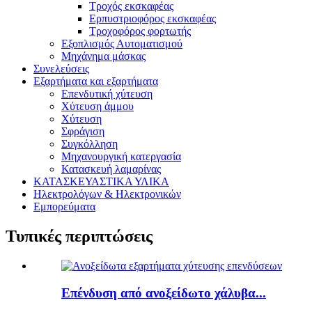
Τροχός εκσκαφέας
Ερπυστριοφόρος εκσκαφέας
Τροχοφόρος φορτωτής
Εξοπλισμός Αυτοματισμού
Μηχάνημα μάσκας
Συνελεύσεις
Εξαρτήματα και εξαρτήματα
Επενδυτική χύτευση
Χύτευση άμμου
Χύτευση
Σφράγιση
Συγκόλληση
Μηχανουργική κατεργασία
Κατασκευή λαμαρίνας
ΚΑΤΑΣΚΕΥΑΣΤΙΚΑ ΥΛΙΚΑ
Ηλεκτρολόγων & Ηλεκτρονικών
Εμπορεύματα
Τυπικές περιπτώσεις
Επένδυση από ανοξείδωτο χάλυβα...