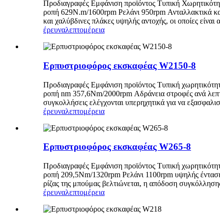
Προδιαγραφές Εμφάνιση προϊόντος Τυπική Χωρητικότ
ροπή 629N.m/1600rpm Ρελάνι 950rpm Ανταλλακτικά καυσ
και χαλύβδινες πλάκες υψηλής αντοχής, οι οποίες είναι 
έρευνα
λεπτομέρεια
Ερπυστριοφόρος εκσκαφέας W2150-8
Προδιαγραφές Εμφάνιση προϊόντος Τυπική χωρητικότη
ροπή nm 357,6Nm/2000rpm Αδράνεια στροφές ανά λεπτ
συγκολλήσεις ελέγχονται υπερηχητικά για να εξασφαλισ
έρευνα
λεπτομέρεια
Ερπυστριοφόρος εκσκαφέας W265-8
Προδιαγραφές Εμφάνιση προϊόντος Τυπική χωρητικότ
ροπή 209,5Nm/1320rpm Ρελάνι 1100rpm υψηλής έντασης 
ρίζας της μπούμας βελτιώνεται, η απόδοση συγκόλλησης
έρευνα
λεπτομέρεια