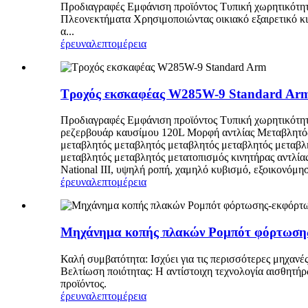
Προδιαγραφές Εμφάνιση προϊόντος Τυπική χωρητικότη
Πλεονεκτήματα Χρησιμοποιώντας οικιακό εξαιρετικό κιν
α...
έρευνα
λεπτομέρεια
Τροχός εκσκαφέας W285W-9 Standard Ar
Προδιαγραφές Εμφάνιση προϊόντος Τυπική χωρητικότη
ρεζερβουάρ καυσίμου 120L Μορφή αντλίας Μεταβλητός
μεταβλητός μεταβλητός μεταβλητός μεταβλητός μεταβλ
μεταβλητός μεταβλητός μετατοπισμός κινητήρας αντλ
National III, υψηλή ροπή, χαμηλό κυβισμό, εξοικονόμηση
έρευνα
λεπτομέρεια
Μηχάνημα κοπής πλακών Ρομπότ φόρτωση
Καλή συμβατότητα: Ισχύει για τις περισσότερες μηχανέ
Βελτίωση ποιότητας: Η αντίστοιχη τεχνολογία αισθητήρ
προϊόντος.
έρευνα
λεπτομέρεια