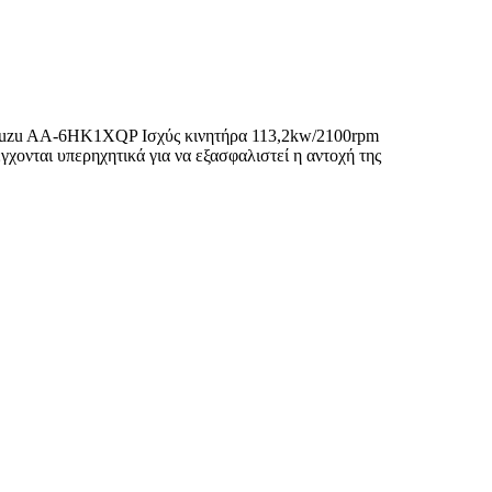
Isuzu AA-6HK1XQP Ισχύς κινητήρα 113,2kw/2100rpm
χονται υπερηχητικά για να εξασφαλιστεί η αντοχή της