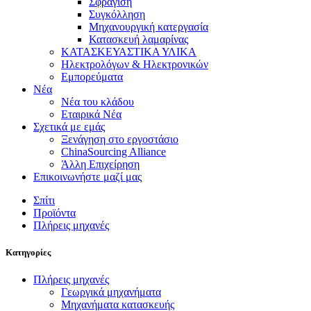
Σφράγιση
Συγκόλληση
Μηχανουργική κατεργασία
Κατασκευή λαμαρίνας
ΚΑΤΑΣΚΕΥΑΣΤΙΚΑ ΥΛΙΚΑ
Ηλεκτρολόγων & Ηλεκτρονικών
Εμπορεύματα
Νέα
Νέα του κλάδου
Εταιρικά Νέα
Σχετικά με εμάς
Ξενάγηση στο εργοστάσιο
ChinaSourcing Alliance
Άλλη Επιχείρηση
Επικοινωνήστε μαζί μας
Σπίτι
Προϊόντα
Πλήρεις μηχανές
Κατηγορίες
Πλήρεις μηχανές
Γεωργικά μηχανήματα
Μηχανήματα κατασκευής