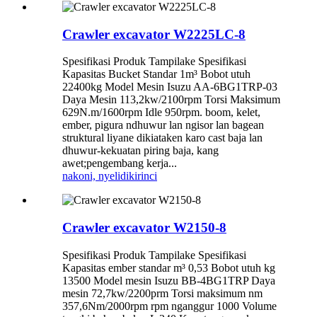
Crawler excavator W2225LC-8
Spesifikasi Produk Tampilake Spesifikasi
Kapasitas Bucket Standar 1m³ Bobot utuh
22400kg Model Mesin Isuzu AA-6BG1TRP-03
Daya Mesin 113,2kw/2100rpm Torsi Maksimum
629N.m/1600rpm Idle 950rpm. boom, kelet,
ember, pigura ndhuwur lan ngisor lan bagean
struktural liyane dikiataken karo cast baja lan
dhuwur-kekuatan piring baja, kang
awet;pengembang kerja...
nakoni, nyelidiki
rinci
Crawler excavator W2150-8
Spesifikasi Produk Tampilake Spesifikasi
Kapasitas ember standar m³ 0,53 Bobot utuh kg
13500 Model mesin Isuzu BB-4BG1TRP Daya
mesin 72,7kw/2200prm Torsi maksimum nm
357,6Nm/2000rpm rpm nganggur 1000 Volume