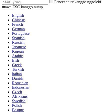
Pencet enter kanggo nggoleki
utawa ESC kanggo nutup
English
Chinese
French
German
Portuguese
Spanish
Russian
Japanese
Korean
Arabic
Irish
Greek
Turkish
Italian
Danish
Romanian
Indonesian
Czech
Afrikaans
Swedish
Polish
Basque