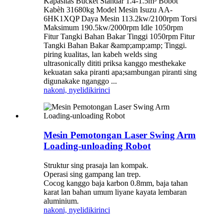
Kapasitas Bucket Standar 1.4-1.5m³ Bobot
Kabèh 31680kg Model Mesin Isuzu AA-
6HK1XQP Daya Mesin 113.2kw/2100rpm Torsi
Maksimum 190.5kw/2000rpm Idle 1050rpm
Fitur Tangki Bahan Bakar Tinggi 1050rpm Fitur
Tangki Bahan Bakar &amp;amp;amp; Tinggi.
piring kualitas, lan kabeh welds sing
ultrasonically dititi priksa kanggo mesthekake
kekuatan saka piranti apa;sambungan piranti sing
digunakake nganggo ...
nakoni, nyelidiki
rinci
Mesin Pemotongan Laser Swing Arm
Loading-unloading Robot
Struktur sing prasaja lan kompak.
Operasi sing gampang lan trep.
Cocog kanggo baja karbon 0.8mm, baja tahan
karat lan bahan umum liyane kayata lembaran
aluminium.
nakoni, nyelidiki
rinci