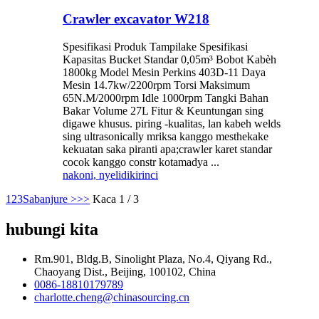
Crawler excavator W218
Spesifikasi Produk Tampilake Spesifikasi
Kapasitas Bucket Standar 0,05m³ Bobot Kabèh
1800kg Model Mesin Perkins 403D-11 Daya
Mesin 14.7kw/2200rpm Torsi Maksimum
65N.M/2000rpm Idle 1000rpm Tangki Bahan
Bakar Volume 27L Fitur & Keuntungan sing
digawe khusus. piring -kualitas, lan kabeh welds
sing ultrasonically mriksa kanggo mesthekake
kekuatan saka piranti apa;crawler karet standar
cocok kanggo constr kotamadya ...
nakoni, nyelidiki
rinci
1
2
3
Sabanjure >
>>
Kaca 1 / 3
hubungi kita
Rm.901, Bldg.B, Sinolight Plaza, No.4, Qiyang Rd.,
Chaoyang Dist., Beijing, 100102, China
0086-18810179789
charlotte.cheng@chinasourcing.cn