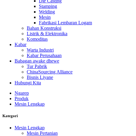
Die Casting
Stamping
Welding
Mesin
Fabrikasi Lembaran Logam
Bahan Konstruksi
Listrik & Elektronika
Komoditas
Kabar
Warta Industri
Kabar Perusahaan
Babagan awake dhewe
Tur Pabrik
ChinaSourcing Alliance
Bisnis Liyane
Hubungi Kita
Ngarep
Produk
Mesin Lengkap
Kategori
Mesin Lengkap
Mesin Pertanian