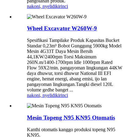
pangolahan produk.
nakoni, nyelidiki
rinci
Wheel Excavator W260W-9
Spesifikasi Tampilake Produk Kapasitas Bucket
Standar 0,23m³ Bobot Gunggung 5900kg Model
Mesin 4G33T Daya Mesin Bersih
44,1KW/2400rpm Torsi Maksimum
260N.m/1400-1700rpm Idle 1000rpm Rated
Flow 59X2/min. pangayoman lingkungan 44KW
daya dhuwur, torsi dhuwur National III EFI
engine, hemat energi, abang emisi, ijo lan
pangayoman lingkungan.Tangki diesel 120L
volume gedhe banget ...
nakoni, nyelidiki
rinci
Mesin Topeng N95 KN95 Otomatis
Kanthi otomatis kanggo produksi topeng N95
KN95.