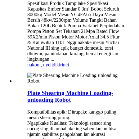
Spesifikasi Produk Tampilake Spesifikasi
Kapasitas Ember Standar 0.3m³ Bobot Seluruh
8000kg Model Mesin YC4FA65 Daya Mesin
Bersih 48kw/2200rpm Volume Tangki Bahan
Bakar 120L Bentuk Pompa Variabel Perpindahan
Pompa Piston Set Tekanan 21Mpa Rated Flow
59X2/min Piston Motor Motor Axial 34.5 Fitur
& Kaluwihan 110L Nggunakake mesin Yuchai
National III sing apik banget domestik, torsi
dhuwur, pamindahan kurang, hemat energi lan
lingkungan ...
nakoni, nyelidiki
rinci
Plate Shearing Machine Loading-
unloading Robot
Kompatibilitas apik: Ditrapake kanggo paling
mesin shearing piring.
Ngapikake Kualitas: Teknologi sensor sing
cocog sing ditambahake ing saben tautan bisa
njamin stabilitas pangolahan lan akurasi