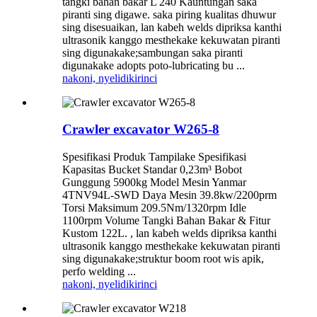
tangki bahan bakar L 240 Kauntungan saka
piranti sing digawe. saka piring kualitas dhuwur
sing disesuaikan, lan kabeh welds dipriksa kanthi
ultrasonik kanggo mesthekake kekuwatan piranti
sing digunakake;sambungan saka piranti
digunakake adopts poto-lubricating bu ...
nakoni, nyelidiki
rinci
Crawler excavator W265-8
Spesifikasi Produk Tampilake Spesifikasi
Kapasitas Bucket Standar 0,23m³ Bobot
Gunggung 5900kg Model Mesin Yanmar
4TNV94L-SWD Daya Mesin 39.8kw/2200prm
Torsi Maksimum 209.5Nm/1320rpm Idle
1100rpm Volume Tangki Bahan Bakar & Fitur
Kustom 122L. , lan kabeh welds dipriksa kanthi
ultrasonik kanggo mesthekake kekuwatan piranti
sing digunakake;struktur boom root wis apik,
perfo welding ...
nakoni, nyelidiki
rinci