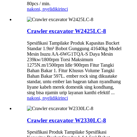
80pcs / min.
nakoni, nyelidiki
rinci
Crawler excavator W2425LC-8
Spesifikasi Tampilake Produk Kapasitas Bucket
Standar 1.9m³ Bobot Gunggung 41640kg Model
Mesin Isuzu AA-6WG1TQA-S Daya Mesin
239kw/1800rpm Torsi Maksimum
1275N.m/1500rpm Idle 900rpm Fitur Tangki
Bahan Bakar 1. Fitur Khusus Volume Tangki
Bahan Bakar 597L. ember rock sing dikuatake
standar, untu ember lan bagean tahan nyandhang
liyane kabeh merek domestik sing kondhang,
sing bisa njamin urip layanan kanthi efektif ...
nakoni, nyelidiki
rinci
Crawler excavator W2330LC-8
Spesifikasi Produk Tampilake Spesifikasi