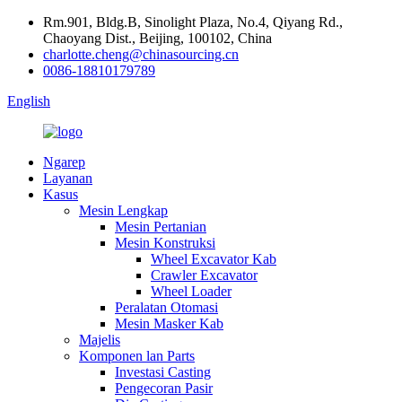
Rm.901, Bldg.B, Sinolight Plaza, No.4, Qiyang Rd.,
Chaoyang Dist., Beijing, 100102, China
charlotte.cheng@chinasourcing.cn
0086-18810179789
English
Ngarep
Layanan
Kasus
Mesin Lengkap
Mesin Pertanian
Mesin Konstruksi
Wheel Excavator Kab
Crawler Excavator
Wheel Loader
Peralatan Otomasi
Mesin Masker Kab
Majelis
Komponen lan Parts
Investasi Casting
Pengecoran Pasir