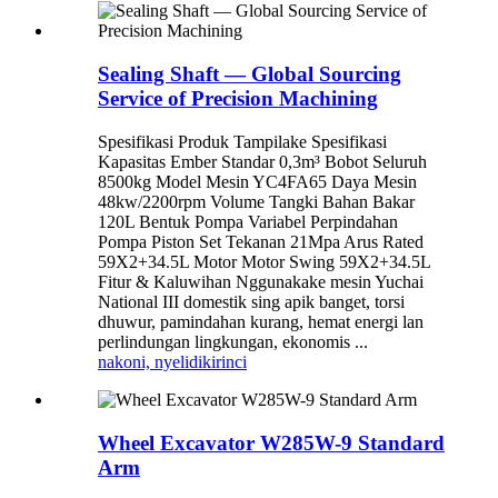
Sealing Shaft — Global Sourcing
Service of Precision Machining
Spesifikasi Produk Tampilake Spesifikasi
Kapasitas Ember Standar 0,3m³ Bobot Seluruh
8500kg Model Mesin YC4FA65 Daya Mesin
48kw/2200rpm Volume Tangki Bahan Bakar
120L Bentuk Pompa Variabel Perpindahan
Pompa Piston Set Tekanan 21Mpa Arus Rated
59X2+34.5L Motor Motor Swing 59X2+34.5L
Fitur & Kaluwihan Nggunakake mesin Yuchai
National III domestik sing apik banget, torsi
dhuwur, pamindahan kurang, hemat energi lan
perlindungan lingkungan, ekonomis ...
nakoni, nyelidiki
rinci
Wheel Excavator W285W-9 Standard
Arm