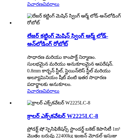
విచారణ
వివరాలు
లేజర్ కట్టింగ్ మెషిన్ స్వింగ్ ఆర్మ్ లోడ్-
అన్‌లోడింగ్ రోబోట్
సాధారణ మరియు కాంపాక్ట్ నిర్మాణం.
సులభమైన మరియు అనుకూలమైన ఆపరేషన్.
0.8mm కార్బన్ స్టీల్, స్టెయిన్‌లెస్ స్టీల్ మరియు
అల్యూమినియం షీట్ వంటి ఇతర సాధారణ
పదార్థాలకు అనుకూలం.
విచారణ
వివరాలు
క్రాలర్ ఎక్స్‌కవేటర్ W2225LC-8
ప్రోడక్ట్ షో స్పెసిఫికేషన్స్ స్టాండర్డ్ బకెట్ కెపాసిటీ 1m³
మొత్తం బరువు 22400kg ఇంజన్ మోడల్ ఇసుజు