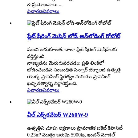
& ప్రయోజనాలు ...
విచారణ
వివరాలు
ప్లేట్ షీరింగ్ మెషిన్ లోడ్-అన్‌లోడింగ్ రోబోట్
మంచి అనుకూలత: చాలా ప్లేట్ షీరింగ్ మెషీన్‌లకు
వర్తిస్తుంది.
నాణ్యతను మెరుగుపరచడం: ప్రతి లింక్‌లో
జోడించబడిన సంబంధిత సెన్సార్ టెక్నాలజీ ఉత్పత్తి
యొక్క ప్రాసెసింగ్ స్థిరత్వం మరియు ప్రాసెసింగ్
ఖచ్చితత్వాన్ని నిర్ధారిస్తుంది.
విచారణ
వివరాలు
వీల్ ఎక్స్‌కవేటర్ W260W-9
ఉత్పత్తిని చూపు లక్షణాలు ప్రామాణిక బకెట్ కెపాసిటీ
0.23m³ మొత్తం బరువు 5900kg ఇంజిన్ మోడల్