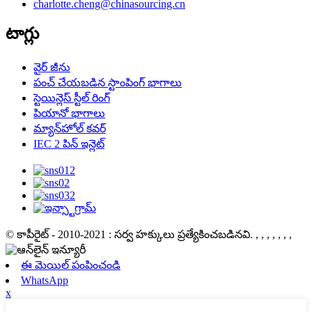
charlotte.cheng@chinasourcing.cn
టాగ్లు
వైర్ జీను
పంచ్ చేయబడిన స్టాంపింగ్ భాగాలు
స్టెయిన్లెస్ స్టీల్ రింగ్
పియానో ​​భాగాలు
మ్యాన్‌హోల్ కవర్
IEC 2 పిన్ ఇన్లెట్
© కాపీరైట్ - 2010-2021 : సర్వ హక్కులు ప్రత్యేకించబడినవి.
, , , , , , ,
ఈ మెయిల్ పంపించండి
WhatsApp
x