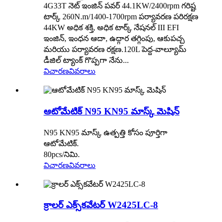
4G33T నెట్ ఇంజిన్ పవర్ 44.1KW/2400rpm గరిష్ట
టార్క్ 260N.m/1400-1700rpm పర్యావరణ పరిరక్షణ
44KW అధిక శక్తి, అధిక టార్క్ నేషనల్ III EFI
ఇంజిన్, ఇంధన ఆదా, ఉద్గార తగ్గింపు, ఆకుపచ్చ
మరియు పర్యావరణ రక్షణ.120L పెద్ద-వాల్యూమ్
డీజిల్ ట్యాంక్ గొప్పగా నేను...
విచారణ
వివరాలు
ఆటోమేటిక్ N95 KN95 మాస్క్ మెషిన్
N95 KN95 మాస్క్ ఉత్పత్తి కోసం పూర్తిగా
ఆటోమేటిక్.
80pcs/నిమి.
విచారణ
వివరాలు
క్రాలర్ ఎక్స్‌కవేటర్ W2425LC-8