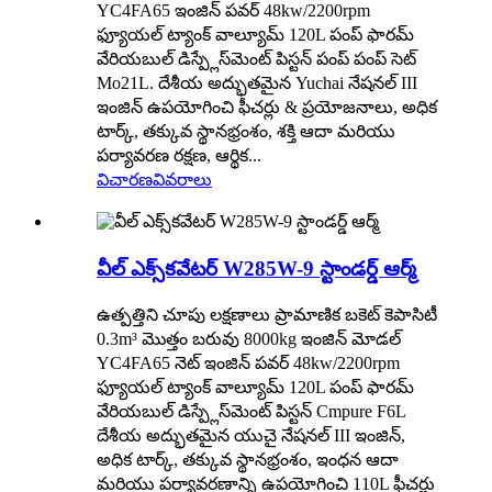
YC4FA65 ఇంజిన్ పవర్ 48kw/2200rpm
ఫ్యూయల్ ట్యాంక్ వాల్యూమ్ 120L పంప్ ఫారమ్
వేరియబుల్ డిస్ప్లేస్‌మెంట్ పిస్టన్ పంప్ పంప్ సెట్
Mo21L. దేశీయ అద్భుతమైన Yuchai నేషనల్ III
ఇంజిన్ ఉపయోగించి ఫీచర్లు & ప్రయోజనాలు, అధిక
టార్క్, తక్కువ స్థానభ్రంశం, శక్తి ఆదా మరియు
పర్యావరణ రక్షణ, ఆర్థిక...
విచారణ
వివరాలు
వీల్ ఎక్స్‌కవేటర్ W285W-9 స్టాండర్డ్ ఆర్మ్
ఉత్పత్తిని చూపు లక్షణాలు ప్రామాణిక బకెట్ కెపాసిటీ
0.3m³ మొత్తం బరువు 8000kg ఇంజిన్ మోడల్
YC4FA65 నెట్ ఇంజిన్ పవర్ 48kw/2200rpm
ఫ్యూయల్ ట్యాంక్ వాల్యూమ్ 120L పంప్ ఫారమ్
వేరియబుల్ డిస్ప్లేస్‌మెంట్ పిస్టన్ Cmpure F6L
దేశీయ అద్భుతమైన యుచై నేషనల్ III ఇంజిన్,
అధిక టార్క్, తక్కువ స్థానభ్రంశం, ఇంధన ఆదా
మరియు పర్యావరణాన్ని ఉపయోగించి 110L ఫీచర్లు