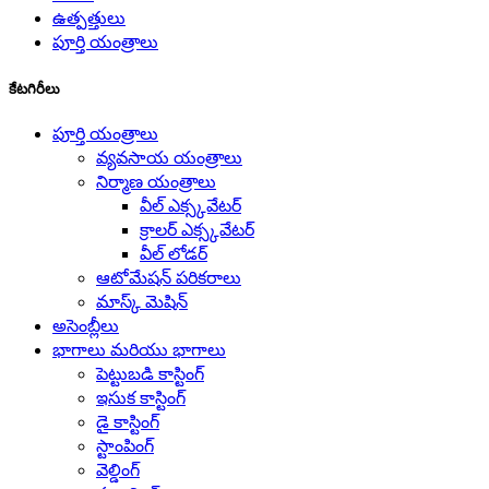
ఉత్పత్తులు
పూర్తి యంత్రాలు
కేటగిరీలు
పూర్తి యంత్రాలు
వ్యవసాయ యంత్రాలు
నిర్మాణ యంత్రాలు
వీల్ ఎక్స్కవేటర్
క్రాలర్ ఎక్స్కవేటర్
వీల్ లోడర్
ఆటోమేషన్ పరికరాలు
మాస్క్ మెషిన్
అసెంబ్లీలు
భాగాలు మరియు భాగాలు
పెట్టుబడి కాస్టింగ్
ఇసుక కాస్టింగ్
డై కాస్టింగ్
స్టాంపింగ్
వెల్డింగ్