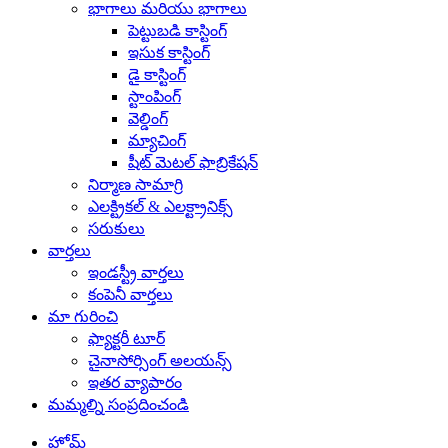
భాగాలు మరియు భాగాలు
పెట్టుబడి కాస్టింగ్
ఇసుక కాస్టింగ్
డై కాస్టింగ్
స్టాంపింగ్
వెల్డింగ్
మ్యాచింగ్
షీట్ మెటల్ ఫాబ్రికేషన్
నిర్మాణ సామాగ్రి
ఎలక్ట్రికల్ & ఎలక్ట్రానిక్స్
సరుకులు
వార్తలు
ఇండస్ట్రీ వార్తలు
కంపెనీ వార్తలు
మా గురించి
ఫ్యాక్టరీ టూర్
చైనాసోర్సింగ్ అలయన్స్
ఇతర వ్యాపారం
మమ్మల్ని సంప్రదించండి
హోమ్