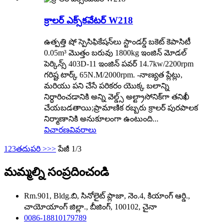
క్రాలర్ ఎక్స్‌కవేటర్ W218
ఉత్పత్తి షో స్పెసిఫికేషన్‌లు స్టాండర్డ్ బకెట్ కెపాసిటీ
0.05m³ మొత్తం బరువు 1800kg ఇంజిన్ మోడల్
పెర్కిన్స్ 403D-11 ఇంజిన్ పవర్ 14.7kw/2200rpm
గరిష్ట టార్క్ 65N.M/2000rpm. -నాణ్యత ప్లేట్లు,
మరియు పని చేసే పరికరం యొక్క బలాన్ని
నిర్ధారించడానికి అన్ని వెల్డ్స్ అల్ట్రాసోనిక్‌గా తనిఖీ
చేయబడతాయి;ప్రామాణిక రబ్బరు క్రాలర్ పురపాలక
నిర్మాణానికి అనుకూలంగా ఉంటుంది...
విచారణ
వివరాలు
1
2
3
తదుపరి >
>>
పేజీ 1/3
మమ్మల్ని సంప్రదించండి
Rm.901, Bldg.బి, సినోలైట్ ప్లాజా, నెం.4, కియాంగ్ ఆర్డి.,
చాయోయాంగ్ జిల్లా., బీజింగ్, 100102, చైనా
0086-18810179789