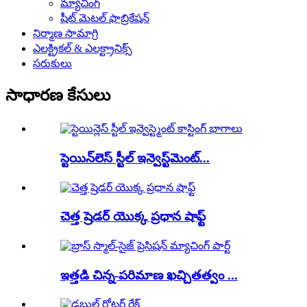
మ్యాచింగ్
షీట్ మెటల్ ఫాబ్రికేషన్
నిర్మాణ సామాగ్రి
ఎలక్ట్రికల్ & ఎలక్ట్రానిక్స్
సరుకులు
సాధారణ కేసులు
స్టెయిన్‌లెస్ స్టీల్ ఇన్వెస్ట్‌మెంట్...
చెత్త ష్రెడర్ యొక్క ప్రధాన షాఫ్ట్
ఇత్తడి చిన్న-పరిమాణ ఖచ్చితత్వం ...