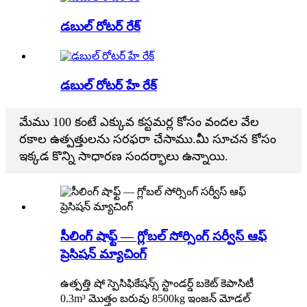
డబుల్ రోటర్ రేక్
డబుల్ రోటర్ హే రేక్
మేము 100 కంటే ఎక్కువ కస్టమర్ల కోసం వందల వేల
రకాల ఉత్పత్తులను సరఫరా చేసాము.మీ సూచన కోసం
ఇక్కడ కొన్ని సాధారణ సందర్భాలు ఉన్నాయి.
సీలింగ్ షాఫ్ట్ — గ్లోబల్ సోర్సింగ్ సర్వీస్ ఆఫ్
ప్రెసిషన్ మ్యాచింగ్
ఉత్పత్తి షో స్పెసిఫికేషన్స్ స్టాండర్డ్ బకెట్ కెపాసిటీ
0.3m³ మొత్తం బరువు 8500kg ఇంజన్ మోడల్