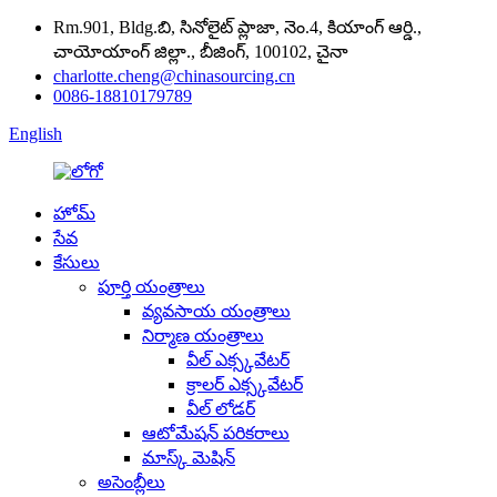
Rm.901, Bldg.బి, సినోలైట్ ప్లాజా, నెం.4, కియాంగ్ ఆర్డి.,
చాయోయాంగ్ జిల్లా., బీజింగ్, 100102, చైనా
charlotte.cheng@chinasourcing.cn
0086-18810179789
English
హోమ్
సేవ
కేసులు
పూర్తి యంత్రాలు
వ్యవసాయ యంత్రాలు
నిర్మాణ యంత్రాలు
వీల్ ఎక్స్కవేటర్
క్రాలర్ ఎక్స్కవేటర్
వీల్ లోడర్
ఆటోమేషన్ పరికరాలు
మాస్క్ మెషిన్
అసెంబ్లీలు