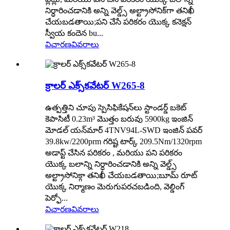
నిర్ధారించడానికి అన్ని వెల్డ్స్ అల్ట్రాసోనిక్‌గా తనిఖీ
చేయబడతాయి;పని చేసే పరికరం యొక్క కనెక్షన్
స్వీయ కందెన bu...
విచారణ
వివరాలు
క్రాలర్ ఎక్స్‌కవేటర్ W265-8
ఉత్పత్తిని చూపు స్పెసిఫికేషన్‌లు స్టాండర్డ్ బకెట్
కెపాసిటీ 0.23m³ మొత్తం బరువు 5900kg ఇంజిన్
మోడల్ యన్‌మార్ 4TNV94L-SWD ఇంజిన్ పవర్
39.8kw/2200prm గరిష్ట టార్క్ 209.5Nm/1320rpm
అడాప్ట్ చేసిన పరికరం , మరియు పని పరికరం
యొక్క బలాన్ని నిర్ధారించడానికి అన్ని వెల్డ్స్
అల్ట్రాసోనిక్గా తనిఖీ చేయబడతాయి;బూమ్ రూట్
యొక్క నిర్మాణం మెరుగుపరచబడింది, వెల్డింగ్
పెర్ఫో...
విచారణ
వివరాలు