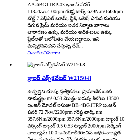
AA-6BG1TRP-03 ఇంజన్ పవర్
113.2kw/2100rpm గరిష్ట టార్క్ 629N.m/1600rpm
వోల్ట్ 7 ఎఫ్‌ఎల్ బూమ్, స్టిక్, బకెట్, ఎగువ మరియు
దిగువ ఫ్రేమ్ మరియు ఇతర నిర్మాణ భాగాలు
తారాగణం ఉక్కు మరియు అధిక-బలం ఉక్కు
ప్లేట్‌లతో బలోపేతం చేయబడ్డాయి, ఇవి
మన్నికైనవి;పని చేస్తున్న దేవ్...
విచారణ
వివరాలు
క్రాలర్ ఎక్స్‌కవేటర్ W2150-8
ఉత్పత్తిని చూపు ప్రత్యేకతలు ప్రామాణిక బకెట్
సామర్థ్యం m³ 0.53 మొత్తం బరువు కిలోలు 13500
ఇంజిన్ మోడల్ ఇసుజు BB-4BG1TRP ఇంజిన్
పవర్ 72.7kw/2200prm గరిష్ట టార్క్ nm
357.6Nm/2000rpm 357.6Nm/2000rpm ట్యాంక్ 10
వర్కింగ్ ట్యాంక్ 0.5 0.53 ట్యాంక్ 2000rpm వర్కింగ్
వాల్యూమ్ 10 0 అనుకూలీకరించిన అధిక-నాణ్యత
ప్లేట్లు, మరియు పని చేసే పరికరం యొక్క బలాన్ని