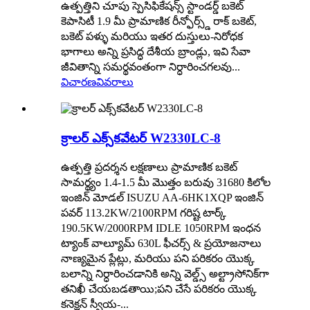
ఉత్పత్తిని చూపు స్పెసిఫికేషన్స్ స్టాండర్డ్ బకెట్
కెపాసిటీ 1.9 మీ ప్రామాణిక రీన్ఫోర్స్డ్ రాక్ బకెట్,
బకెట్ పళ్ళు మరియు ఇతర దుస్తులు-నిరోధక
భాగాలు అన్ని ప్రసిద్ధ దేశీయ బ్రాండ్లు, ఇవి సేవా
జీవితాన్ని సమర్థవంతంగా నిర్ధారించగలవు...
విచారణ
వివరాలు
క్రాలర్ ఎక్స్‌కవేటర్ W2330LC-8
ఉత్పత్తి ప్రదర్శన లక్షణాలు ప్రామాణిక బకెట్
సామర్థ్యం 1.4-1.5 మీ మొత్తం బరువు 31680 కిలోల
ఇంజిన్ మోడల్ ISUZU AA-6HK1XQP ఇంజిన్
పవర్ 113.2KW/2100RPM గరిష్ట టార్క్
190.5KW/2000RPM IDLE 1050RPM ఇంధన
ట్యాంక్ వాల్యూమ్ 630L ఫీచర్స్ & ప్రయోజనాలు
నాణ్యమైన ప్లేట్లు, మరియు పని పరికరం యొక్క
బలాన్ని నిర్ధారించడానికి అన్ని వెల్డ్స్ అల్ట్రాసోనిక్‌గా
తనిఖీ చేయబడతాయి;పని చేసే పరికరం యొక్క
కనెక్షన్ స్వీయ-...