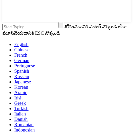
శోధించడానికి ఎంటర్ నొక్కండి లేదా
మూసివేయడానికి ESC నొక్కండి
English
Chinese
French
German
Portuguese
Spanish
Russian
Japanese
Korean
Arabic
Irish
Greek
Turkish
Italian
Danish
Romanian
Indonesian