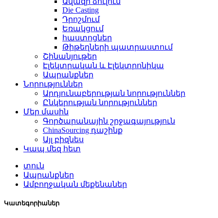
Ավազի ձուլում
Die Casting
Դրոշմում
Եռակցում
հաստոցներ
Թիթեղների պատրաստում
Շինանյութեր
Էլեկտրական և Էլեկտրոնիկա
Ապրանքներ
Նորություններ
Արդյունաբերության նորություններ
Ընկերության նորություններ
Մեր մասին
Գործարանային շրջագայություն
ChinaSourcing դաշինք
Այլ բիզնես
Կապ մեզ հետ
տուն
Ապրանքներ
Ամբողջական մեքենաներ
Կատեգորիաներ