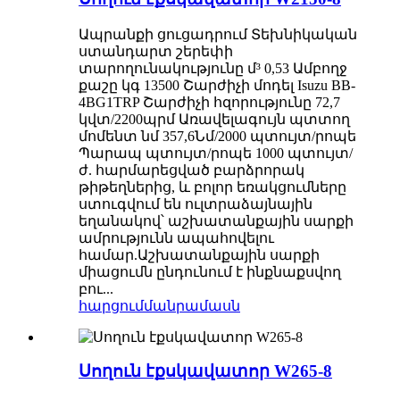
Ապրանքի ցուցադրում Տեխնիկական
ստանդարտ շերեփի
տարողունակությունը մ³ 0,53 Ամբողջ
քաշը կգ 13500 Շարժիչի մոդել Isuzu BB-
4BG1TRP Շարժիչի հզորությունը 72,7
կվտ/2200պրմ Առավելագույն պտտող
մոմենտ նմ 357,6Նմ/2000 պտույտ/րոպե
Պարապ պտույտ/րոպե 1000 պտույտ/
ժ. հարմարեցված բարձրորակ
թիթեղներից, և բոլոր եռակցումները
ստուգվում են ուլտրաձայնային
եղանակով՝ աշխատանքային սարքի
ամրությունն ապահովելու
համար.Աշխատանքային սարքի
միացումն ընդունում է ինքնաքսվող
բու...
հարցում
մանրամասն
Սողուն էքսկավատոր W265-8