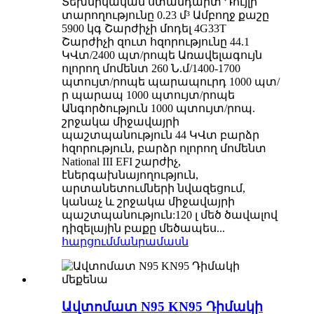
Տեխնիկական ստանդարտ Դույլի
տարողությունը 0.23 մ³ Ամբողջ քաշը
5900 կգ Շարժիչի մոդել 4G33T
Շարժիչի զուտ հզորությունը 44.1
ԿՎտ/2400 պտ/րոպե Առավելագույն
ոլորող մոմենտ 260 Ն.մ/1400-1700
պտույտ/րոպե պարապուրդ 1000 պտ/
ր պարապ 1000 պտույտ/րոպե
Անգործություն 1000 պտույտ/րոպ.
շրջակա միջավայրի
պաշտպանություն 44 ԿՎտ բարձր
հզորություն, բարձր ոլորող մոմենտ
National III EFI շարժիչ,
էներգախնայողություն,
արտանետումների նվազեցում,
կանաչ և շրջակա միջավայրի
պաշտպանություն:120 լ մեծ ծավալով
դիզելային բաքը մեծապես...
հարցում
մանրամասն
Ավտոմատ N95 KN95 Դիմակի