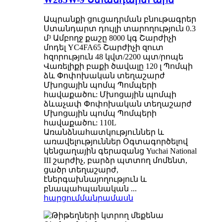
Ապրանքի ցուցադրման բնութագրեր
Ստանդարտ դույլի տարողություն 0.3
մ³ Ամբողջ քաշը 8000 կգ Շարժիչի
մոդել YC4FA65 Շարժիչի զուտ
հզորություն 48 կվտ/2200 պտ/րոպե
Վառելիքի բաքի ծավալը 120 լ Պոմպի
ձև Փոփոխական տեղաշարժ
Մխոցային պոմպ Պոմպերի
հավաքածու: Մխոցային պոմպի
ձևաչափ Փոփոխական տեղաշարժ
Մխոցային պոմպ Պոմպերի
հավաքածու: 110L
Առանձնահատկություններ և
առավելություններ Օգտագործելով
կենցաղային գերազանց Yuchai National
III շարժիչ, բարձր պտտող մոմենտ,
ցածր տեղաշարժ,
էներգախնայողություն և
բնապահպանական ...
հարցում
մանրամասն