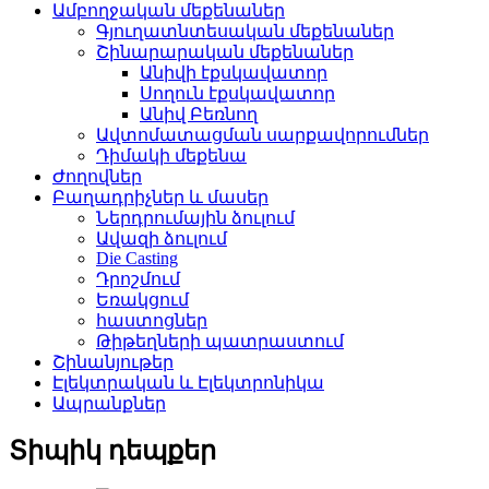
Ամբողջական մեքենաներ
Գյուղատնտեսական մեքենաներ
Շինարարական մեքենաներ
Անիվի էքսկավատոր
Սողուն էքսկավատոր
Անիվ Բեռնող
Ավտոմատացման սարքավորումներ
Դիմակի մեքենա
Ժողովներ
Բաղադրիչներ և մասեր
Ներդրումային ձուլում
Ավազի ձուլում
Die Casting
Դրոշմում
Եռակցում
հաստոցներ
Թիթեղների պատրաստում
Շինանյութեր
Էլեկտրական և Էլեկտրոնիկա
Ապրանքներ
Տիպիկ դեպքեր