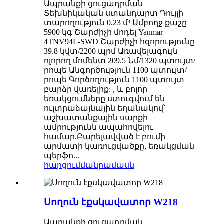
Ապրանքի ցուցադրման
Տեխնիկական ստանդարտ Դույլի
տարողություն 0.23 մ³ Ամբողջ քաշը
5900 կգ Շարժիչի մոդել Yanmar
4TNV94L-SWD Շարժիչի հզորությունը
39.8 կվտ/2200 պրմ Առավելագույն
ոլորող մոմենտ 209.5 Նմ/1320 պտույտ/
րոպե Անգործություն 1100 պտույտ/
րոպե Գործողություն 1100 պտույտ
բարձր վառելիք: , և բոլոր
եռակցումները ստուգվում են
ուլտրաձայնային եղանակով՝
աշխատանքային սարքի
ամրությունն ապահովելու
համար.Բարելավված է բումի
արմատի կառուցվածքը, եռակցման
պերֆո...
հարցում
մանրամասն
Սողուն էքսկավատոր W218
Ապրանքի ցուցադրման