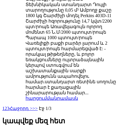
Տեխնիկական ստանդարտ Դույլի
տարողությունը 0,05 մ³ Ամբողջ քաշը
1800 կգ Շարժիչի մոդել Perkins 403D-11
Շարժիչի հզորությունը 14,7 կվտ/2200
պտ/րոպե Առավելագույն ոլորող
մոմենտ 65 Ն.Մ/2000 պտույտ/րոպե
Պարապ 1000 պտույտ/րոպե
Վառելիքի բաքի բարձր լարում և 2
պտույտ/րոպե հարմարեցված է: -
որակյալ թիթեղները, և բոլոր
եռակցումները ուլտրաձայնային
կերպով ստուգվում են
աշխատանքային սարքի
ամրությունն ապահովելու
համար.ստանդարտ ռետինե սողունը
հարմար է քաղաքային
շինարարության համար...
հարցում
մանրամասն
1
2
3
Հաջորդ >
>>
Էջ 1/3
կապվեք մեզ հետ