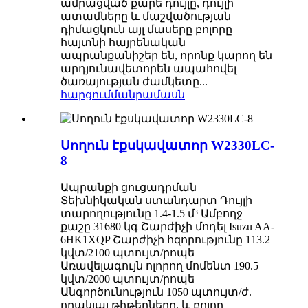
ամրացված քարե դույլը, դույլի
ատամները և մաշվածության
դիմացկուն այլ մասերը բոլորը
հայտնի հայրենական
ապրանքանիշեր են, որոնք կարող են
արդյունավետորեն ապահովել
ծառայության ժամկետը...
հարցում
մանրամասն
Սողուն էքսկավատոր W2330LC-
8
Ապրանքի ցուցադրման
Տեխնիկական ստանդարտ Դույլի
տարողությունը 1.4-1.5 մ³ Ամբողջ
քաշը 31680 կգ Շարժիչի մոդել Isuzu AA-
6HK1XQP Շարժիչի հզորությունը 113.2
կվտ/2100 պտույտ/րոպե
Առավելագույն ոլորող մոմենտ 190.5
կվտ/2000 պտույտ/րոպե
Անգործունություն 1050 պտույտ/ժ.
որակյալ թիթեղները, և բոլոր