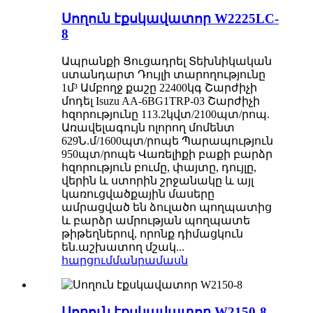
Սողուն էքսկավատոր W2225LC-
8
Ապրանքի Ցուցադրել Տեխնիկական
ստանդարտ Դույլի տարողությունը
1մ³ Ամբողջ քաշը 22400կգ Շարժիչի
մոդել Isuzu AA-6BG1TRP-03 Շարժիչի
հզորությունը 113.2կվտ/2100պտ/րոպ.
Առավելագույն ոլորող մոմենտ
629Ն.մ/1600պտ/րոպե Պարապություն
950պտ/րոպե Վառելիքի բաքի բարձր
հզորություն բումը, փայտը, դույլը,
վերին և ստորին շրջանակը և այլ
կառուցվածքային մասերը
ամրացված են ձուլածո պողպատից
և բարձր ամրության պողպատե
թիթեղներով, որոնք դիմացկուն
են.աշխատող մշակ...
հարցում
մանրամասն
Սողուն էքսկավատոր W2150-8