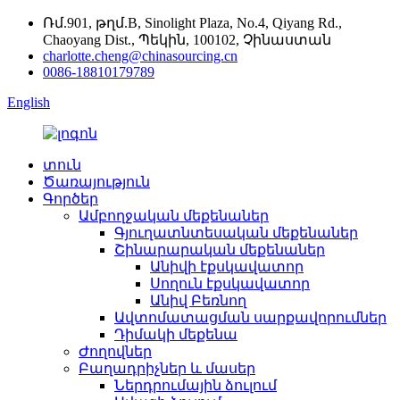
Ռմ.901, թղմ.B, Sinolight Plaza, No.4, Qiyang Rd.,
Chaoyang Dist., Պեկին, 100102, Չինաստան
charlotte.cheng@chinasourcing.cn
0086-18810179789
English
տուն
Ծառայություն
Գործեր
Ամբողջական մեքենաներ
Գյուղատնտեսական մեքենաներ
Շինարարական մեքենաներ
Անիվի էքսկավատոր
Սողուն էքսկավատոր
Անիվ Բեռնող
Ավտոմատացման սարքավորումներ
Դիմակի մեքենա
Ժողովներ
Բաղադրիչներ և մասեր
Ներդրումային ձուլում