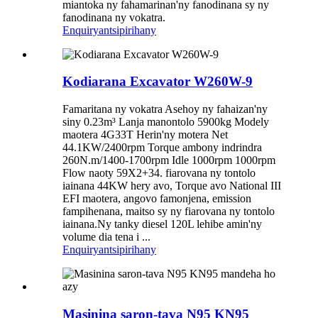
miantoka ny fahamarinan'ny fanodinana sy ny
fanodinana ny vokatra.
Enquiry
antsipirihany
Kodiarana Excavator W260W-9
Famaritana ny vokatra Asehoy ny fahaizan'ny
siny 0.23m³ Lanja manontolo 5900kg Modely
maotera 4G33T Herin'ny motera Net
44.1KW/2400rpm Torque ambony indrindra
260N.m/1400-1700rpm Idle 1000rpm 1000rpm
Flow naoty 59X2+34. fiarovana ny tontolo
iainana 44KW hery avo, Torque avo National III
EFI maotera, angovo famonjena, emission
fampihenana, maitso sy ny fiarovana ny tontolo
iainana.Ny tanky diesel 120L lehibe amin'ny
volume dia tena i ...
Enquiry
antsipirihany
Masinina saron-tava N95 KN95