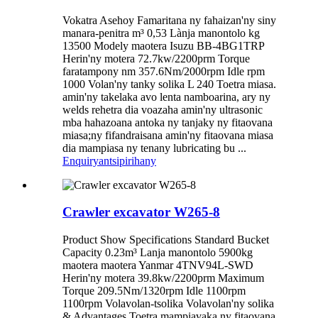
Vokatra Asehoy Famaritana ny fahaizan'ny siny
manara-penitra m³ 0,53 Lànja manontolo kg
13500 Modely maotera Isuzu BB-4BG1TRP
Herin'ny motera 72.7kw/2200prm Torque
faratampony nm 357.6Nm/2000rpm Idle rpm
1000 Volan'ny tanky solika L 240 Toetra miasa.
amin'ny takelaka avo lenta namboarina, ary ny
welds rehetra dia voazaha amin'ny ultrasonic
mba hahazoana antoka ny tanjaky ny fitaovana
miasa;ny fifandraisana amin'ny fitaovana miasa
dia mampiasa ny tenany lubricating bu ...
Enquiry
antsipirihany
Crawler excavator W265-8
Product Show Specifications Standard Bucket
Capacity 0.23m³ Lanja manontolo 5900kg
maotera maotera Yanmar 4TNV94L-SWD
Herin'ny motera 39.8kw/2200prm Maximum
Torque 209.5Nm/1320rpm Idle 1100rpm
1100rpm Volavolan-tsolika Volavolan'ny solika
& Advantages Toetra mampiavaka ny fitaovana