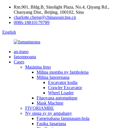
Rm.901, Bldg.B, Sinolight Plaza, No.4, Qiyang Rd.,
Chaoyang Dist., Beijing, 100102, Sina
charlotte.cheng@chinasourcing.cn
0086-18810179789
English
an-trano
fanompoana
Cases
Masinina feno
Milina momba ny fambolena
Milina fanorenana
Excavator kodia
Crawler Excavator
Wheel Loader
Fitaovana automatique
Mask Machine
FIVORIAMBE
Ny singa sy ny ampahany
Fametrahana fampiasam-bola
Fasika fanariana