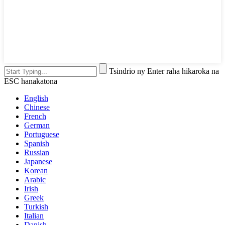
Tsindrio ny Enter raha hikaroka na
ESC hanakatona
English
Chinese
French
German
Portuguese
Spanish
Russian
Japanese
Korean
Arabic
Irish
Greek
Turkish
Italian
Danish