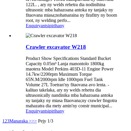
122L. , ary ny welds rehetra dia nodinihina
ultrasonic mba hahazoana antoka ny tanjaky ny
fitaovana miasa;nohatsaraina ny firafitry ny boom
root, ny welding perfo...
Enquiry
antsipirihany
Crawler excavator W218
Product Show Specifications Standard Bucket
Capacity 0.05m³ Lanja manontolo 1800kg
maotera Model Perkins 403D-11 Engine Power
14.7kw/2200rpm Maximum Torque
65N.M/2000rpm Idle 1000rpm Fuel Tank
Volume 27L Toetran'ny fitaovana avo lenta. -
kalitao takelaka, ary ny welds rehetra dia
ultrasonically nandinika mba hahazoana antoka
ny tanjaky ny miasa fitaovana;ny crawler fingotra
mahazatra dia mety amin'ny constr municipal...
Enquiry
antsipirihany
1
2
3
Manaraka >
>>
Pejy 1/3