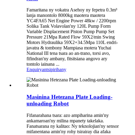
Famaritana ny vokatra Asehoy ny fepetra 0.3m³
lanja manontolo 8000kg maotera maotera
YC4FA65 Net Engine Power 48kw / 2200rpm
Solika Tank Volavolan'ny 120L Pump Form
Variable Displacement Piston Pump Pump Set
Pressure 21Mpa Rated Flow 59X2/min Swing
Motors Hydraulika 59X2+34.5Mpa 110L endri-
javatra & tombony Mampiasa motera Yuchai
National III tena tsara ao an-trano, torsi avo,
fifindran'ny ambany, fitsitsiana angovo ary
tontolo iainana ...
Enquiry
antsipirihany
Masinina Hetezana Plate Loading-
unloading Robot
Fifanarahana tsara: azo ampiharina amin'ny
ankamaroan'ny milina mpanety takelaka.
Fanatsarana ny kalitao: Ny teknolojian'ny sensor
mifanentana amin'ny rohy tsirairay dia afaka