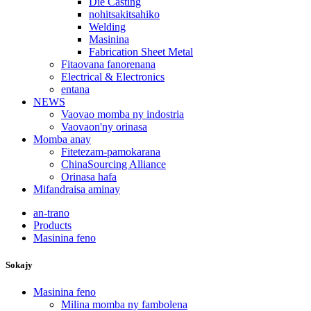
Die Casting
nohitsakitsahiko
Welding
Masinina
Fabrication Sheet Metal
Fitaovana fanorenana
Electrical & Electronics
entana
NEWS
Vaovao momba ny indostria
Vaovaon'ny orinasa
Momba anay
Fitetezam-pamokarana
ChinaSourcing Alliance
Orinasa hafa
Mifandraisa aminay
an-trano
Products
Masinina feno
Sokajy
Masinina feno
Milina momba ny fambolena