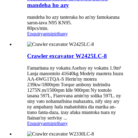
mandeha ho azy
mandeha ho azy tanteraka ho an'ny famokarana
saron-tava N95 KN95.
80pcs/min.
Enquiry
antsipirihany
Crawler excavator W2425LC-8
Famaritana ny vokatra Asehoy ny vokatra 1.9m³
Lanja manontolo 41640kg Modely maotera Isuzu
AA-6WG1TQA-S Herin'ny motera
239kw/1800rpm Torque ambony indrindra
1275N.m/1500rpm Idle 900rpm Ny tontolo
iasana 597L, Fiarovana amin'ny solika 597L. ny
siny vato nohamafisina mahazatra, nify siny ary
ny ampahany hafa mahatohitra dia marika an-
trano fanta-daza, izay afaka miantoka tsara ny
fiainan'ny serivisy ...
Enquiry
antsipirihany