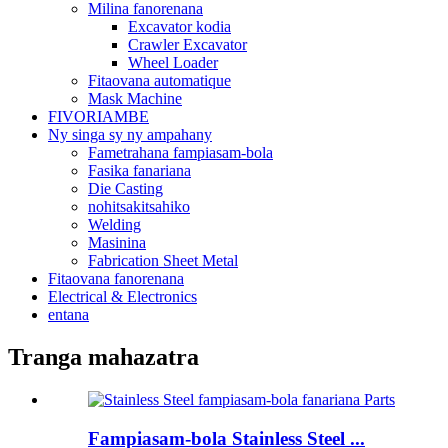
Milina fanorenana
Excavator kodia
Crawler Excavator
Wheel Loader
Fitaovana automatique
Mask Machine
FIVORIAMBE
Ny singa sy ny ampahany
Fametrahana fampiasam-bola
Fasika fanariana
Die Casting
nohitsakitsahiko
Welding
Masinina
Fabrication Sheet Metal
Fitaovana fanorenana
Electrical & Electronics
entana
Tranga mahazatra
Fampiasam-bola Stainless Steel ...