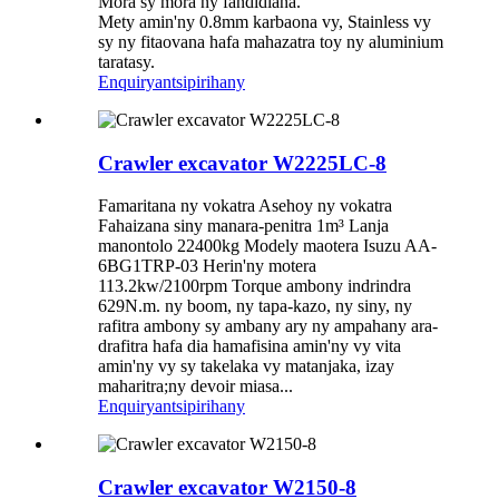
Mora sy mora ny fandidiana.
Mety amin'ny 0.8mm karbaona vy, Stainless vy
sy ny fitaovana hafa mahazatra toy ny aluminium
taratasy.
Enquiry
antsipirihany
Crawler excavator W2225LC-8
Famaritana ny vokatra Asehoy ny vokatra
Fahaizana siny manara-penitra 1m³ Lanja
manontolo 22400kg Modely maotera Isuzu AA-
6BG1TRP-03 Herin'ny motera
113.2kw/2100rpm Torque ambony indrindra
629N.m. ny boom, ny tapa-kazo, ny siny, ny
rafitra ambony sy ambany ary ny ampahany ara-
drafitra hafa dia hamafisina amin'ny vy vita
amin'ny vy sy takelaka vy matanjaka, izay
maharitra;ny devoir miasa...
Enquiry
antsipirihany
Crawler excavator W2150-8