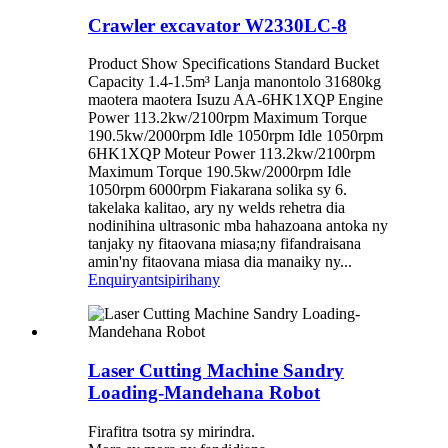
Crawler excavator W2330LC-8
Product Show Specifications Standard Bucket
Capacity 1.4-1.5m³ Lanja manontolo 31680kg
maotera maotera Isuzu AA-6HK1XQP Engine
Power 113.2kw/2100rpm Maximum Torque
190.5kw/2000rpm Idle 1050rpm Idle 1050rpm
6HK1XQP Moteur Power 113.2kw/2100rpm
Maximum Torque 190.5kw/2000rpm Idle
1050rpm 6000rpm Fiakarana solika sy 6.
takelaka kalitao, ary ny welds rehetra dia
nodinihina ultrasonic mba hahazoana antoka ny
tanjaky ny fitaovana miasa;ny fifandraisana
amin'ny fitaovana miasa dia manaiky ny...
Enquiry
antsipirihany
Laser Cutting Machine Sandry
Loading-Mandehana Robot
Firafitra tsotra sy mirindra.