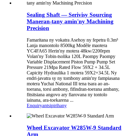
Sealing Shaft — Serivisy Sourcing
Maneran-tany amin'ny Machining
Precision
Famaritana ny vokatra Asehoy ny fepetra 0.3m³
Lanja manontolo 8500kg Modèle maotera
YC4FA65 Herin'ny motera 48kw/2200rpm
Volan'ny Tobin-tsolika 120L Paompy Paompy
Variable Displacement Piston Pump Pump Set
Pressure 21Mpa Rated Flow 59X2 + 34.5L
Capicity Hydraulika 1 motera 59X2+34.5L Ny
endri-javatra sy ny tombony amin'ny fampiasana
motera Yuchai National III tena tsara ao an-
toerana, torsi ambony, fifindran-toerana ambany,
fitsitsiana angovo ary fiarovana ny tontolo
iainana, ara-toekarena ...
Enquiry
antsipirihany
Wheel Excavator W285W-9 Standard
Arm