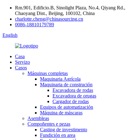
Rm.901, Edificio.B, Sinolight Plaza, No.4, Qiyang Rd.,
Chaoyang Dist., Beijing, 100102, China
charlotte.cheng@chinasourcing.cn
0086-18810179789
English
Casa
Servizo
Casos
Máquinas completas
Maquinaria Agrícola
Maquinaria de construción
Escavadora de rodas
Excavadora de orugas
Cargador de rodas
Equipos de automatización
Máquina de máscaras
Asembleas
Compoñentes e pezas
Casting de investimento
Fundición en area