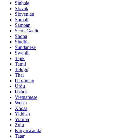
Sinhala
Slovak
Slovenian
Somali
Samoan
Scots Gaelic
Shona
Sindhi
Sundanese
Swahili
Tajik
Tamil
Telugu
Thai
Ukrainian
Urdu
Uzbek
Vietnamese
Welsh
Xhosa
Yiddish
Yoruba
Zulu
Kinyarwanda
Tatar