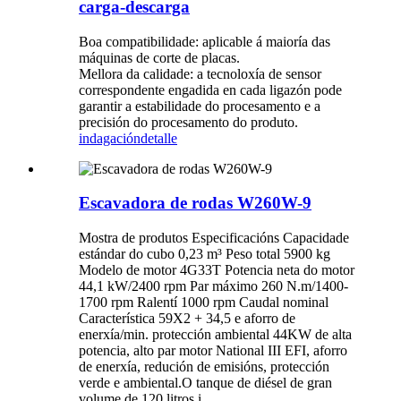
carga-descarga
Boa compatibilidade: aplicable á maioría das
máquinas de corte de placas.
Mellora da calidade: a tecnoloxía de sensor
correspondente engadida en cada ligazón pode
garantir a estabilidade do procesamento e a
precisión do procesamento do produto.
indagación
detalle
Escavadora de rodas W260W-9
Mostra de produtos Especificacións Capacidade
estándar do cubo 0,23 m³ Peso total 5900 kg
Modelo de motor 4G33T Potencia neta do motor
44,1 kW/2400 rpm Par máximo 260 N.m/1400-
1700 rpm Ralentí 1000 rpm Caudal nominal
Característica 59X2 + 34,5 e aforro de
enerxía/min. protección ambiental 44KW de alta
potencia, alto par motor National III EFI, aforro
de enerxía, redución de emisións, protección
verde e ambiental.O tanque de diésel de gran
volume de 120 litros i...