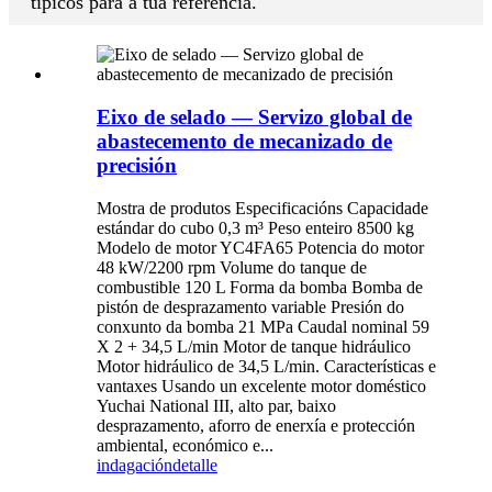
típicos para a túa referencia.
Eixo de selado — Servizo global de
abastecemento de mecanizado de
precisión
Mostra de produtos Especificacións Capacidade
estándar do cubo 0,3 m³ Peso enteiro 8500 kg
Modelo de motor YC4FA65 Potencia do motor
48 kW/2200 rpm Volume do tanque de
combustible 120 L Forma da bomba Bomba de
pistón de desprazamento variable Presión do
conxunto da bomba 21 MPa Caudal nominal 59
X 2 + 34,5 L/min Motor de tanque hidráulico
Motor hidráulico de 34,5 L/min. Características e
vantaxes Usando un excelente motor doméstico
Yuchai National III, alto par, baixo
desprazamento, aforro de enerxía e protección
ambiental, económico e...
indagación
detalle