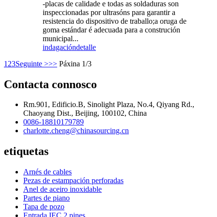
-placas de calidade e todas as soldaduras son
inspeccionadas por ultrasóns para garantir a
resistencia do dispositivo de traballo;a oruga de
goma estándar é adecuada para a construción
municipal...
indagación
detalle
1
2
3
Seguinte >
>>
Páxina 1/3
Contacta connosco
Rm.901, Edificio.B, Sinolight Plaza, No.4, Qiyang Rd.,
Chaoyang Dist., Beijing, 100102, China
0086-18810179789
charlotte.cheng@chinasourcing.cn
etiquetas
Arnés de cables
Pezas de estampación perforadas
Anel de aceiro inoxidable
Partes de piano
Tapa de pozo
Entrada IEC 2 pines