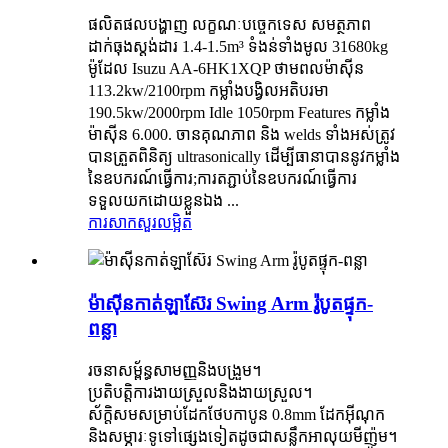
ផលិតផលបង្ហាញ លក្ខណៈបច្ចេកទេស សមត្ថភាព
ដាក់ធុងស្ដង់ដារ 1.4-1.5m³ ទំងន់ទាំងមូល 31680kg
ម៉ូដែល Isuzu AA-6HK1XQP ថាមពលម៉ាស៊ីន
113.2kw/2100rpm កម្លាំងបង្វិលអតិបរមា
190.5kw/2000rpm Idle 1050rpm Features កម្លាំង
ម៉ាស៊ីន 6.000. ចានគុណភាព និង welds ទាំងអស់ត្រូវ
បានត្រួតពិនិត្យ ultrasonically ដើម្បីធានាបាននូវកម្លាំង
នៃឧបករណ៍ធ្វើការ;ការតភ្ជាប់នៃឧបករណ៍ធ្វើការ
ទទួលយកដោយខ្លួនឯង ...
ការសាកសួរ
លម្អិត
ម៉ាស៊ីនកាត់ឡាស៊ែរ Swing Arm រ៉ូបូតផ្ទុក-
ពន្លា
រចនាសម្ព័ន្ធសាមញ្ញនិងបង្រួម។
ប្រតិបត្តិការងាយស្រួលនិងងាយស្រួល។
ស័ក្តិសមសម្រាប់ដែកថែបកាបូន 0.8mm ដែកអ៊ីណុក
និងសម្ភារៈទូទៅផ្សេងទៀតដូចជាសន្លឹកអាលុយមីញ៉ូម។