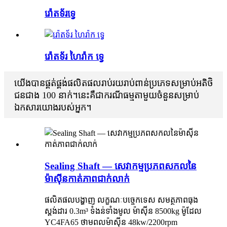
រ៉ោតទ័រទ្វេ
រ៉ោតទ័រ ហៃរ៉ាក ទ្វេ
យើងបានផ្គត់ផ្គង់ផលិតផលរាប់រយរាប់ពាន់ប្រភេទសម្រាប់អតិថិ
ជនជាង 100 នាក់។នេះគឺជាករណីធម្មតាមួយចំនួនសម្រាប់
ឯកសារយោងរបស់អ្នក។
Sealing Shaft — សេវាកម្មប្រភពសកលនៃ
ម៉ាស៊ីនកាត់ភាពជាក់លាក់
ផលិតផលបង្ហាញ លក្ខណៈបច្ចេកទេស សមត្ថភាពធុង
ស្តង់ដារ 0.3m³ ទំងន់ទាំងមូល ម៉ាស៊ីន 8500kg ម៉ូដែល
YC4FA65 ថាមពលម៉ាស៊ីន 48kw/2200rpm