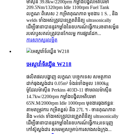
ម៉ាស៊ីន 39.8kw/2200prm កម្លាំងបង្វិលអតិបរមា
209.5Nm/1320rpm Idle 1100rpm Fuel Tank
លក្ខណៈពិសេស 2 កម្រិតគុណភាព មុខងារ 1 S. , និង
welds ទាំងអស់ត្រូវបានត្រួតពិនិត្យ ultrasonically
ដើម្បីធានាបាននូវកម្លាំងនៃឧបករណ៍ធ្វើការ;រចនាសម្ព័ន
របស់ឫសគល់ត្រូវបានកែលម្អ ការផ្សារដែក...
ការសាកសួរ
លម្អិត
អេស្កាវ៉ាទ័រឃ្វីន W218
ផលិតផលបង្ហាញ លក្ខណៈបច្ចេកទេស សមត្ថភាព
ដាក់ធុងស្ដង់ដារ 0.05m³ ទំងន់ទាំងមូល 1800kg
ម៉ូដែលម៉ាស៊ីន Perkins 403D-11 ថាមពលម៉ាស៊ីន
14.7kw/2200rpm កម្លាំងបង្វិលអតិបរមា
65N.M/2000rpm Idle 1000rpm មុខងារធុងឥន្ធនៈ
តាមតម្រូវការ កម្រិតខ្ពស់ និង 27L ។ - ចានគុណភាព
និង welds ទាំងអស់ត្រូវបានត្រួតពិនិត្យ ultrasonically
ដើម្បីធានាបាននូវកម្លាំងនៃឧបករណ៍ធ្វើការ;រទេះរុញ
កៅស៊ូស្តង់ដារ សមរម្យសម្រាប់ការសាងសង់ក្រុង...