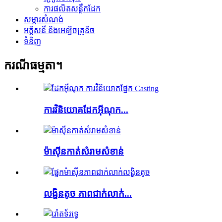
ការផលិតសន្លឹកដែក
សម្ភារ​សំណង់
អគ្គិសនី និងអេឡិចត្រូនិច
ទំនិញ
ករណីធម្មតា។
ការវិនិយោគដែកអ៊ីណុក...
ម៉ាស៊ីនកាត់សំរាមសំខាន់
លង្ហិនតូច ភាពជាក់លាក់...