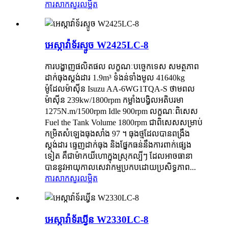
ការសាកសួរ
លម្អិត
អេស្កាវ៉ាទ័រស្ទូច W2425LC-8
ការបង្ហាញផលិតផល លក្ខណៈបច្ចេកទេស សមត្ថភាព
ដាក់ធុងស្ដង់ដារ 1.9m³ ទំងន់ទាំងមូល 41640kg
ម៉ូដែលម៉ាស៊ីន Isuzu AA-6WG1TQA-S ថាមពល
ម៉ាស៊ីន 239kw/1800rpm កម្លាំងបង្វិលអតិបរមា
1275N.m/1500rpm Idle 900rpm លក្ខណៈពិសេស
Fuel the Tank Volume 1800rpm ជាពិសេសសម្រាប់
កម្រិតសំឡេងធុងសាំង 97 ។ ធុងថ្មដែលបានពង្រឹង
ស្តង់ដារ ធ្មេញដាក់ធុង និងផ្នែកធន់នឹងការពាក់ផ្សេង
ទៀត គឺជាម៉ាកយីហោក្នុងស្រុកល្បីៗ ដែលអាចធានា
បាននូវអាយុកាលសេវាកម្មប្រកបដោយប្រសិទ្ធភាព...
ការសាកសួរ
លម្អិត
អេស្កាវ៉ាទ័រឃ្វីន W2330LC-8