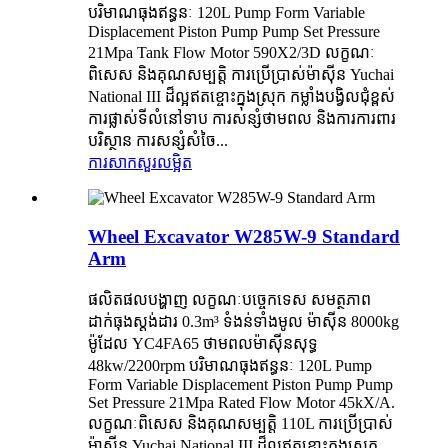
បរិមាណធុងឥន្ធនៈ 120L Pump Form Variable
Displacement Piston Pump Pump Set Pressure
21Mpa Tank Flow Motor 590X2/3D លក្ខណៈ
ពិសេស និងគុណសម្បត្តិ ការប្រើប្រាស់ម៉ាស៊ីន Yuchai
National III ដ៏ល្អឥតខ្ចោះក្នុងស្រុក កម្លាំងបង្វិលជុំខ្ពស់
ការផ្លាស់ទីលំនៅទាប ការសន្សំថាមពល និងការការពារ
បរិស្ថាន ការសន្សំសំចៃ...
ការសាកសួរ
លម្អិត
Wheel Excavator W285W-9 Standard
Arm
ផលិតផលបង្ហាញ លក្ខណៈបច្ចេកទេស សមត្ថភាព
ដាក់ធុងស្តង់ដារ 0.3m³ ទំងន់ទាំងមូល ម៉ាស៊ីន 8000kg
ម៉ូដែល YC4FA65 ថាមពលម៉ាស៊ីនសុទ្ធ
48kw/2200rpm បរិមាណធុងឥន្ធនៈ 120L Pump
Form Variable Displacement Piston Pump Pump
Set Pressure 21Mpa Rated Flow Motor 45kX/A.
លក្ខណៈពិសេស និងគុណសម្បត្តិ 110L ការប្រើប្រាស់
ម៉ាស៊ីន Yuchai National III ដ៏ល្អឥតខ្ចោះក្នុងស្រុក