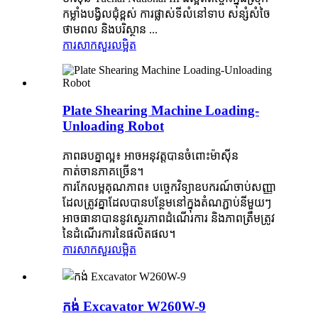
កម្លាំងបង្វិលជុំខ្ពស់ ការផ្លាស់ទីលំនៅទាប សន្សំសំចៃ
ថាមពល និងបរិស្ថាន ...
ការសាកសួរ
លម្អិត
Plate Shearing Machine Loading-
Unloading Robot
ភាពឆបគ្នាល្អ៖ អាចអនុវត្តបានចំពោះម៉ាស៊ីន
កាត់ចានភាគច្រើន។
ការកែលម្អគុណភាព៖ បច្ចេកវិទ្យាឧបករណ៍ចាប់សញ្ញា
ដែលត្រូវគ្នាដែលបានបន្ថែមនៅក្នុងតំណភ្ជាប់នីមួយៗ
អាចធានាបាននូវស្ថេរភាពដំណើរការ និងភាពត្រឹមត្រូវ
នៃដំណើរការនៃផលិតផល។
ការសាកសួរ
លម្អិត
កង់ Excavator W260W-9