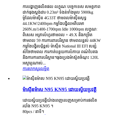
ការបង្ហាញផលិតផល លក្ខណៈបច្ចេកទេស សមត្ថភាព
ដាក់ធុងស្ដង់ដារ 0.23m³ ទំងន់ទាំងមូល 5900kg
ម៉ូដែលម៉ាស៊ីន 4G33T ថាមពលម៉ាស៊ីនសុទ្ធ
44.1KW/2400rpm កម្លាំងបង្វិលអតិបរមា
260N.m/1400-1700rpm Idle 1000rpm លក្ខណៈ
ពិសេស អត្រាលំហូរថាមពល + 49.X និងកម្រិត
ថាមពល 59 ការការពារបរិស្ថាន ថាមពលខ្ពស់ 44KW
កម្លាំងបង្វិលជុំខ្ពស់ ម៉ាស៊ីន National III EFI សន្សំ
សំចៃថាមពល ការកាត់បន្ថយការបំភាយ ពណ៌បៃតង
និងការការពារបរិស្ថាន។ធុងប្រេងម៉ាស៊ូតចំណុះ 120L
អស្ចារ្យណាស់...
ការសាកសួរ
លម្អិត
ម៉ាស៊ីនម៉ាស N95 KN95 ដោយស្វ័យប្រវត្តិ
ដោយស្វ័យប្រវត្តិយ៉ាងពេញលេញសម្រាប់ការផលិត
របាំង N95 KN95 ។
80pcs / នាទី។