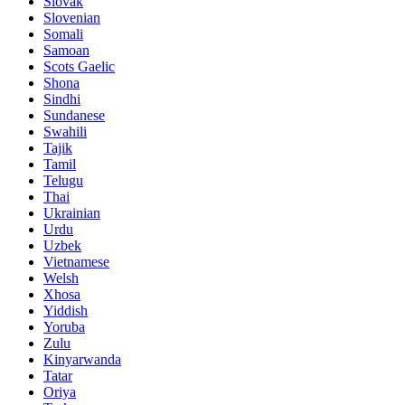
Slovak
Slovenian
Somali
Samoan
Scots Gaelic
Shona
Sindhi
Sundanese
Swahili
Tajik
Tamil
Telugu
Thai
Ukrainian
Urdu
Uzbek
Vietnamese
Welsh
Xhosa
Yiddish
Yoruba
Zulu
Kinyarwanda
Tatar
Oriya