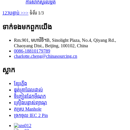
ការសាកសួរ
លម្អិត
1
2
3
បន្ទាប់ >
>>
ទំព័រ 1/3
ទាក់ទង​មក​ពួក​យើង
Rm.901, មហាវិថី។B, Sinolight Plaza, No.4, Qiyang Rd.,
Chaoyang Dist., Beijing, 100102, China
0086-18810179789
charlotte.cheng@chinasourcing.cn
ស្លាក
ខ្សែភ្លើង
ផ្នត់ត្រាដែលដាល់
ចិញ្ចៀនដែកអ៊ីណុក
គ្រឿងបន្លាស់ព្យាណូ
គម្រប Manhole
ច្រកចូល IEC 2 Pin