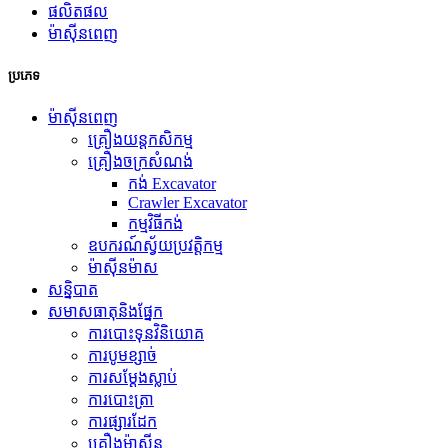
ផលិតផល
ម៉ាស៊ីនពេញ
ប្រភេទ
ម៉ាស៊ីនពេញ
គ្រឿងយន្តកសិកម្ម
គ្រឿងចក្រសំណង់
កង់ Excavator
Crawler Excavator
កម្មវិធី​កង់
ឧបករណ៍ស្វ័យប្រវត្តិកម្ម
ម៉ាស៊ីនម៉ាស
សន្និបាត
សមាសធាតុនិងផ្នែក
ការបោះទុនវិនិយោគ
ការបូមខ្សាច់
ការសម្ដែងស្លាប់
ការបោះត្រា
ការផ្សារដែក
គ្រឿងម៉ាស៊ីន