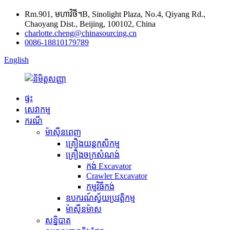
Rm.901, មហាវិថី។B, Sinolight Plaza, No.4, Qiyang Rd.,
Chaoyang Dist., Beijing, 100102, China
charlotte.cheng@chinasourcing.cn
0086-18810179789
English
ផ្ទះ
សេវាកម្ម
ករណី
ម៉ាស៊ីនពេញ
គ្រឿងយន្តកសិកម្ម
គ្រឿងចក្រសំណង់
កង់ Excavator
Crawler Excavator
កម្មវិធី​កង់
ឧបករណ៍ស្វ័យប្រវត្តិកម្ម
ម៉ាស៊ីនម៉ាស
សន្និបាត