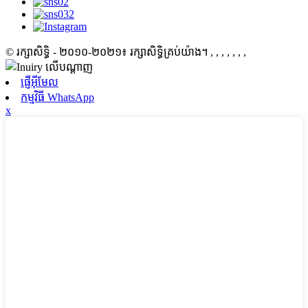
© រក្សាសិទ្ធិ - ២០១០-២០២១៖ រក្សាសិទ្ធិគ្រប់យ៉ាង។
, , , , , , ,
ផ្ញើអ៊ីមែល
កម្មវិធី WhatsApp
x