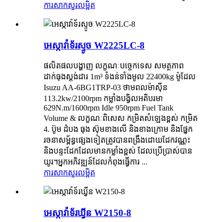
ការសាកសួរ
លម្អិត
អេស្កាវ៉ាទ័រស្ទូច W2225LC-8
ផលិតផលបង្ហាញ លក្ខណៈបច្ចេកទេស សមត្ថភាព
ដាក់ធុងស្តង់ដារ 1m³ ទំងន់ទាំងមូល 22400kg ម៉ូដែល
Isuzu AA-6BG1TRP-03 ថាមពលម៉ាស៊ីន
113.2kw/2100rpm កម្លាំងបង្វិលអតិបរមា
629N.m/1600rpm Idle 950rpm Fuel Tank
Volume & លក្ខណៈពិសេស កម្រិតសំឡេងខ្ពស់ កម្រិត
4. ប៊ូម ដំបង ធុង ស៊ុមខាងលើ និងខាងក្រោម និងផ្នែក
រចនាសម្ព័ន្ធផ្សេងទៀតត្រូវបានពង្រឹងដោយដែកវណ្ណះ
និងបន្ទះដែកដែលមានកម្លាំងខ្ពស់ ដែលប្រើប្រាស់បាន
យូរ។អ្នកអភិវឌ្ឍន៍ដែលកំពុងធ្វើការ ...
ការសាកសួរ
លម្អិត
អេស្កាវ៉ាទ័រឃ្វីន W2150-8