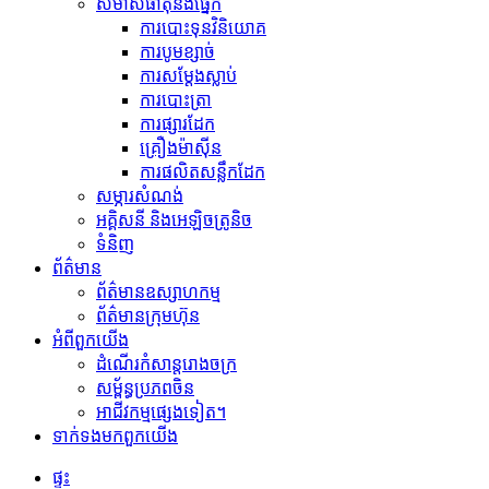
សមាសធាតុនិងផ្នែក
ការបោះទុនវិនិយោគ
ការបូមខ្សាច់
ការសម្ដែងស្លាប់
ការបោះត្រា
ការផ្សារដែក
គ្រឿងម៉ាស៊ីន
ការផលិតសន្លឹកដែក
សម្ភារ​សំណង់
អគ្គិសនី និងអេឡិចត្រូនិច
ទំនិញ
ព័ត៌មាន
ព័ត៌មានឧស្សាហកម្ម
ព័ត៌មានក្រុមហ៊ុន
អំពី​ពួក​យើង
ដំណើរកំសាន្តរោងចក្រ
សម្ព័ន្ធប្រភពចិន
អាជីវកម្មផ្សេងទៀត។
ទាក់ទង​មក​ពួក​យើង
ផ្ទះ