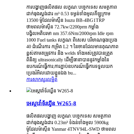
ការបង្ហាញផលិតផល លក្ខណៈបច្ចេកទេស សមត្ថភាព
ដាក់ធុងស្តង់ដារ m³ 0.53 ទម្ងន់ទាំងមូលគីឡូក្រាម
13500 ម៉ូដែលម៉ាស៊ីន Isuzu BB-4BG1TRP
ថាមពលម៉ាស៊ីន 72.7kw/2200prm កម្លាំង
បង្វិលអតិបរមា nm 357.6Nm/2000rpm Idle rpm
1000 Fuel tanks លក្ខណៈពិសេស បរិមាណធុងប្រេង
40 ដំណើរការ កម្រិត L2 ។ នៃចានដែលមានគុណភាព
ខ្ពស់តាមតម្រូវការ និង welds ទាំងអស់ត្រូវបានត្រួត
ពិនិត្យ ultrasonically ដើម្បីធានាបាននូវកម្លាំងនៃ
ឧបករណ៍ធ្វើការ;ការភ្ជាប់ឧបករណ៍ធ្វើការទទួលយក
ប្រេងរំអិលដោយខ្លួនឯង bu...
ការសាកសួរ
លម្អិត
អេស្កាវ៉ាទ័រឃ្វីន W265-8
ផលិតផលបង្ហាញ លក្ខណៈបច្ចេកទេស សមត្ថភាព
ដាក់ធុងស្ដង់ដារ 0.23m³ ទំងន់ទាំងមូល 5900kg
ម៉ូដែលម៉ាស៊ីន Yanmar 4TNV94L-SWD ថាមពល