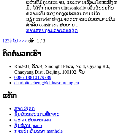
ແຜ່ນທີ່ມີຄຸນນະພາບ, ແລະການເຊື່ອມໂລຫະທັງຫ
ມົດໄດ້ຖືກກວດກາ ultrasonically ເພື່ອຮັບປະກັນ
ຄວາມເຂັ້ມແຂງຂອງອຸປະກອນການເຮັດ
ວຽກ;crawler ຢາງມາດຕະຖານແມ່ນເຫມາະສົມ
ສໍາລັບ constr ເທດສະບານ ...
ການສອບຖາມ
ລາຍລະອຽດ
1
2
3
ຕໍ່ໄປ >
>>
ໜ້າ 1 / 3
ຕິດ​ຕໍ່​ພວກ​ເຮົາ
Rm.901, ຂົວ.B, Sinolight Plaza, No.4, Qiyang Rd.,
Chaoyang Dist., Beijing, 100102, ຈີນ
0086-18810179789
charlotte.cheng@chinasourcing.cn
ແທັກ
ສາຍເຊືອກ
ຊິ້ນສ່ວນສະແຕມທີ່ເຈາະ
ແຫວນສະແຕນເລດ
ຊິ້ນສ່ວນ piano
ການປົກຫຸ້ມຂອງ manhole