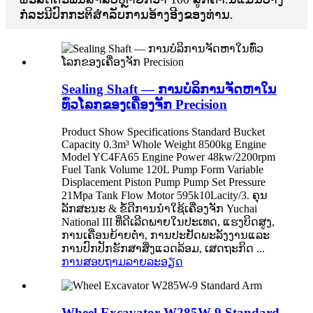
ກໍລະນີປົກກະຕິສໍາລັບການອ້າງອີງຂອງທ່ານ.
Sealing Shaft — ການ​ບໍ​ລິ​ການ​ຈັດ​ຫາ​ໃນ​
ທົ່ວ​ໂລກ​ຂອງ​ເຄື່ອງ​ຈັກ Precision
Product Show Specifications Standard Bucket
Capacity 0.3m³ Whole Weight 8500kg Engine
Model YC4FA65 Engine Power 48kw/2200rpm
Fuel Tank Volume 120L Pump Form Variable
Displacement Piston Pump Pump Set Pressure
21Mpa Tank Flow Motor 595k10Lacity/3. ຄຸນ​
ລັກ​ສະ​ນະ & ຂໍ້​ດີ​ການ​ນໍາ​ໃຊ້​ເຄື່ອງ​ຈັກ Yuchai
National III ທີ່​ດີ​ເລີດ​ພາຍ​ໃນ​ປະ​ເທດ​, ແຮງ​ບິດ​ສູງ​,
ການ​ເຄື່ອນ​ຍ້າຍ​ຕ​່​ໍ​າ​, ການ​ປະ​ຢັດ​ພະ​ລັງ​ງານ​ແລະ​
ການ​ປົກ​ປັກ​ຮັກ​ສາ​ສິ່ງ​ແວດ​ລ້ອມ​, ເສດ​ຖະ​ກິດ ...
ການສອບຖາມ
ລາຍລະອຽດ
Wheel Excavator W285W-9 Standard