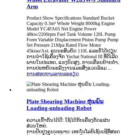
Arm
Product Show Specifications Standard Bucket
Capacity 0.3m³ Whole Weight 8000kg Engine
Model YC4FA65 Net Engine Power
48kw/2200rpm Fuel Tank Volume 120L Pump
Form Variable Displacement Piston Pump Pump
Set Pressure 21Mpa Rated Flow Motor
45krau/Axt. ຄຸນນະສົມບັດ 110L ແລະຂໍ້ໄດ້ປຽບ
ການນໍາໃຊ້ເຄື່ອງຈັກ Yuchai National III ທີ່ດີເລີດ
ພາຍໃນປະເທດ, ແຮງບິດສູງ, ການເຄື່ອນຍ້າຍຕ່ໍາ,
ການປະຫຍັດພະລັງງານແລະສິ່ງແວດລ້ອມ ...
ການສອບຖາມ
ລາຍລະອຽດ
Plate Shearing Machine ຫຸ່ນຍົນ
Loading-unloading Robot
ຄວາມເຂົ້າກັນໄດ້ດີ: ໃຊ້ໄດ້ກັບເຄື່ອງຕັດແຜ່ນ
ສ່ວນໃຫຍ່.
ການປັບປຸງຄຸນນະພາບ: ເທກໂນໂລຍີເຊັນເຊີທີ່ສອດ