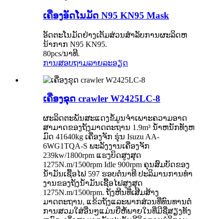
ເຄື່ອງອັດໂນມັດ N95 KN95 Mask
ອັດຕະໂນມັດຢ່າງເຕັມສ່ວນສໍາລັບການຜະລິດຫ
ນ້າກາກ N95 KN95.
80pcs/ນາທີ.
ການສອບຖາມ
ລາຍລະອຽດ
ເຄື່ອງຂຸດ crawler W2425LC-8
ຜະລິດຕະພັນສະແດງຂໍ້ມູນຈໍາເພາະຄວາມອາດ
ສາມາດຂອງຖັງມາດຕະຖານ 1.9m³ ນ້ໍາຫນັກທັງຫ
ມົດ 41640kg ເຄື່ອງຈັກ ຮຸ່ນ Isuzu AA-
6WG1TQA-S ພະລັງງານເຄື່ອງຈັກ
239kw/1800rpm ແຮງບິດສູງສຸດ
1275N.m/1500rpm Idle 900rpm ຄຸນສົມບັດຂອງ
ນໍ້າມັນເຊື້ອໄຟ 597 ຮອບຕໍ່ນາທີ ປະລິມານການທໍາ
ງານຂອງຖັງນໍ້າມັນເຊື້ອໄຟສູງສຸດ
1275N.m/1500rpm. ຖັງຫີນທີ່ເສີມສ້າງ
ມາດຕະຖານ, ແຂ້ວຖັງແລະພາກສ່ວນທີ່ທົນທານຕໍ່
ການສວມໃສ່ອື່ນໆແມ່ນຍີ່ຫໍ້ພາຍໃນທີ່ມີຊື່ສຽງທັງ