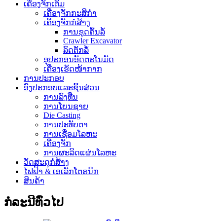
ເຄື່ອງຈັກເຕັມ
ເຄື່ອງຈັກກະສິກໍາ
ເຄື່ອງຈັກກໍ່ສ້າງ
ການ​ຂຸດ​ຄົ້ນ​ລໍ້​
Crawler Excavator
ລົດຕັກລໍ້
ອຸປະກອນອັດຕະໂນມັດ
ເຄື່ອງເຮັດໜ້າກາກ
ການປະກອບ
ອົງປະກອບແລະຊິ້ນສ່ວນ
ການລົງທືນ
ການໂຍນຊາຍ
Die Casting
ການປະທັບຕາ
ການເຊື່ອມໂລຫະ
ເຄື່ອງຈັກ
ການຜະລິດແຜ່ນໂລຫະ
ວັດສະດຸກໍ່ສ້າງ
ໄຟຟ້າ & ເອເລັກໂຕຣນິກ
ສິນຄ້າ
ກໍລະນີທົ່ວໄປ