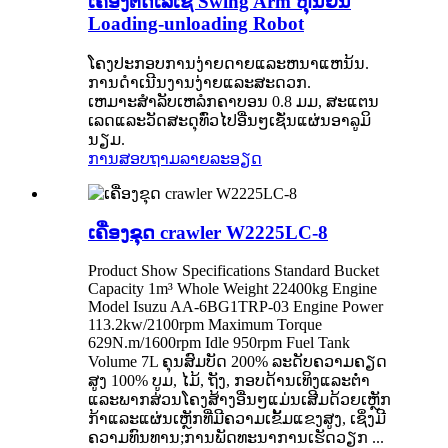
ເຄື່ອງຕັດເລເຊີ Swing Arm ຫຸ່ນຍົນ
Loading-unloading Robot
ໂຄງປະກອບການງ່າຍດາຍແລະຫນາແຫນ້ນ.
ການດໍາເນີນງານງ່າຍແລະສະດວກ.
ເຫມາະສໍາລັບເຫລໍກຄາບອນ 0.8 ມມ, ສະແຕນ
ເລດແລະວັດສະດຸທົ່ວໄປອື່ນໆເຊັ່ນແຜ່ນອາລູມິ
ນຽມ.
ການສອບຖາມ
ລາຍລະອຽດ
ເຄື່ອງຂຸດ crawler W2225LC-8
Product Show Specifications Standard Bucket
Capacity 1m³ Whole Weight 22400kg Engine
Model Isuzu AA-6BG1TRP-03 Engine Power
113.2kw/2100rpm Maximum Torque
629N.m/1600rpm Idle 950rpm Fuel Tank
Volume 7L ຄຸນສົມບັດ 200% ລະດັບຄວາມຄຽດ
ສູງ 100% ບູມ, ໄມ້, ຖັງ, ກອບດ້ານເທິງແລະຕ່ໍາ
ແລະພາກສ່ວນໂຄງສ້າງອື່ນໆແມ່ນເສີມດ້ວຍເຫຼັກ
ກ້າແລະແຜ່ນເຫຼັກທີ່ມີຄວາມເຂັ້ມແຂງສູງ, ເຊິ່ງມີ
ຄວາມທົນທານ;ການ​ພັດ​ທະ​ນາ​ການ​ເຮັດ​ວຽກ ...