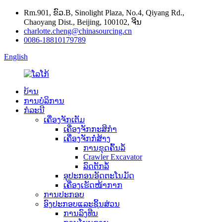
Rm.901, ຂົວ.B, Sinolight Plaza, No.4, Qiyang Rd.,
Chaoyang Dist., Beijing, 100102, ຈີນ
charlotte.cheng@chinasourcing.cn
0086-18810179789
English
ບ້ານ
ການບໍລິການ
ກໍລະນີ
ເຄື່ອງຈັກເຕັມ
ເຄື່ອງຈັກກະສິກໍາ
ເຄື່ອງຈັກກໍ່ສ້າງ
ການ​ຂຸດ​ຄົ້ນ​ລໍ້​
Crawler Excavator
ລົດຕັກລໍ້
ອຸປະກອນອັດຕະໂນມັດ
ເຄື່ອງເຮັດໜ້າກາກ
ການປະກອບ
ອົງປະກອບແລະຊິ້ນສ່ວນ
ການລົງທືນ