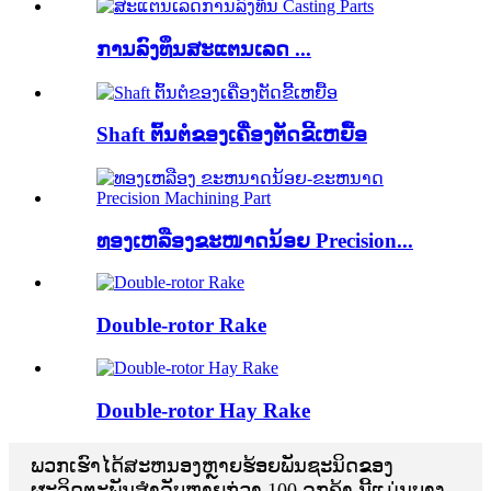
ການລົງທຶນສະແຕນເລດ ...
Shaft ຕົ້ນຕໍຂອງເຄື່ອງຕັດຂີ້ເຫຍື້ອ
ທອງເຫລືອງຂະໜາດນ້ອຍ Precision...
Double-rotor Rake
Double-rotor Hay Rake
ພວກເຮົາໄດ້ສະຫນອງຫຼາຍຮ້ອຍພັນຊະນິດຂອງ
ຜະລິດຕະພັນສໍາລັບຫຼາຍກ່ວາ 100 ລູກຄ້າ.ນີ້ແມ່ນບາງ