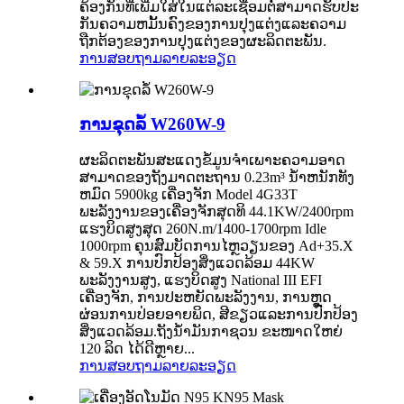
ຄ້ອງກັນທີ່ເພີ່ມໃສ່ໃນແຕ່ລະເຊື່ອມຕໍ່ສາມາດຮັບປະ
ກັນຄວາມຫມັ້ນຄົງຂອງການປຸງແຕ່ງແລະຄວາມ
ຖືກຕ້ອງຂອງການປຸງແຕ່ງຂອງຜະລິດຕະພັນ.
ການສອບຖາມ
ລາຍລະອຽດ
ການຂຸດລໍ້ W260W-9
ຜະລິດຕະພັນສະແດງຂໍ້ມູນຈໍາເພາະຄວາມອາດ
ສາມາດຂອງຖັງມາດຕະຖານ 0.23m³ ນ້ໍາຫນັກທັງ
ຫມົດ 5900kg ເຄື່ອງຈັກ Model 4G33T
ພະລັງງານຂອງເຄື່ອງຈັກສຸດທິ 44.1KW/2400rpm
ແຮງບິດສູງສຸດ 260N.m/1400-1700rpm Idle
1000rpm ຄຸນສົມບັດການໄຫຼວຽນຂອງ Ad+35.X
& 59.X ການປົກປ້ອງສິ່ງແວດລ້ອມ 44KW
ພະລັງງານສູງ, ແຮງບິດສູງ National III EFI
ເຄື່ອງຈັກ, ການປະຫຍັດພະລັງງານ, ການຫຼຸດ
ຜ່ອນການປ່ອຍອາຍພິດ, ສີຂຽວແລະການປົກປ້ອງ
ສິ່ງແວດລ້ອມ.ຖັງນ້ຳມັນກາຊວນ ຂະໜາດໃຫຍ່
120 ລິດ ໄດ້ດີຫຼາຍ...
ການສອບຖາມ
ລາຍລະອຽດ