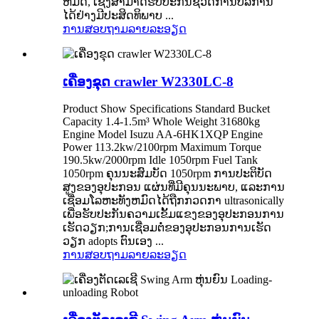
ຫມົດ, ເຊິ່ງສາມາດຮັບປະກັນຊີວິດການບໍລິການ
ໄດ້ຢ່າງມີປະສິດທິພາບ ...
ການສອບຖາມ
ລາຍລະອຽດ
ເຄື່ອງຂຸດ crawler W2330LC-8
Product Show Specifications Standard Bucket
Capacity 1.4-1.5m³ Whole Weight 31680kg
Engine Model Isuzu AA-6HK1XQP Engine
Power 113.2kw/2100rpm Maximum Torque
190.5kw/2000rpm Idle 1050rpm Fuel Tank
1050rpm ຄຸນ​ນະ​ສົມ​ບັດ 1050rpm ການ​ປະ​ຕິ​ບັດ​
ສູງ​ຂອງ​ອຸ​ປະ​ກອນ ແຜ່ນທີ່ມີຄຸນນະພາບ, ແລະການ
ເຊື່ອມໂລຫະທັງຫມົດໄດ້ຖືກກວດກາ ultrasonically
ເພື່ອຮັບປະກັນຄວາມເຂັ້ມແຂງຂອງອຸປະກອນການ
ເຮັດວຽກ;ການເຊື່ອມຕໍ່ຂອງອຸປະກອນການເຮັດ
ວຽກ adopts ຕົນເອງ ...
ການສອບຖາມ
ລາຍລະອຽດ