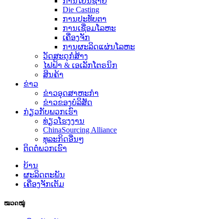
ການໂຍນຊາຍ
Die Casting
ການປະທັບຕາ
ການເຊື່ອມໂລຫະ
ເຄື່ອງຈັກ
ການຜະລິດແຜ່ນໂລຫະ
ວັດສະດຸກໍ່ສ້າງ
ໄຟຟ້າ & ເອເລັກໂຕຣນິກ
ສິນຄ້າ
ຂ່າວ
ຂ່າວອຸດສາຫະກໍາ
ຂ່າວຂອງບໍລິສັດ
ກ່ຽວ​ກັບ​ພວກ​ເຮົາ
ທ່ຽວໂຮງງານ
ChinaSourcing Alliance
ທຸລະກິດອື່ນໆ
ຕິດ​ຕໍ່​ພວກ​ເຮົາ
ບ້ານ
ຜະລິດຕະພັນ
ເຄື່ອງຈັກເຕັມ
ໝວດໝູ່