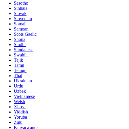
Sesotho
Sinhala
Slovak
Slovenian
Somali
Samoan
Scots Gaelic
Shona
Sindhi
Sundanese
Swahili
Tajik
Tamil
Telugu
Thai
Ukrainian
Urdu
Uzbek
Vietnamese
Welsh
Xhosa
Yiddish
Yoruba
Zulu
Kinyarwanda