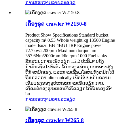
ການສອບຖາມ
ລາຍລະອຽດ
ເຄື່ອງຂຸດ crawler W2150-8
Product Show Specifications Standard bucket
capacity m³ 0.53 Whole weight kg 13500 Engine
model Isuzu BB-4BG1TRP Engine power
72.7kw/2200prm Maximum torque nm
357.6Nm/2000rpm Idle rpm 1000 Fuel tanks
ລັກສະນະການເຮັດວຽກ 1.2.2 ປະລິມານຖັງ
ນໍ້າມັນເຊື້ອໄຟທີ່ເຮັດໄດ້ ຂອງແຜ່ນຄຸນນະພາບສູງ
ທີ່ກໍາຫນົດເອງ, ແລະການເຊື່ອມໂລຫະທັງຫມົດໄດ້
ຖືກກວດກາ ultrasonically ເພື່ອຮັບປະກັນຄວາມ
ເຂັ້ມແຂງຂອງອຸປະກອນການເຮັດວຽກ;ການ
ເຊື່ອມຕໍ່ຂອງອຸປະກອນທີ່ເຮັດວຽກໄດ້ຮັບຮອງເອົາ
bu ...
ການສອບຖາມ
ລາຍລະອຽດ
ເຄື່ອງຂຸດ crawler W265-8