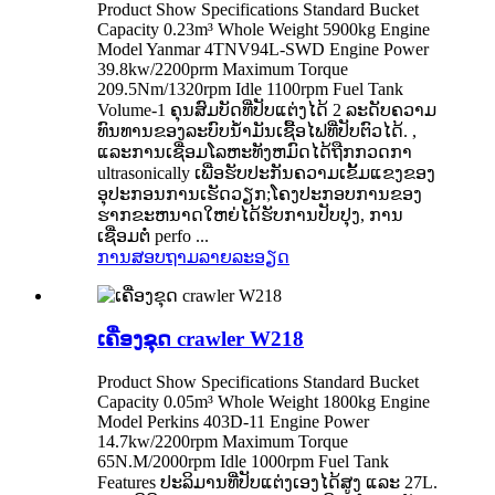
Product Show Specifications Standard Bucket
Capacity 0.23m³ Whole Weight 5900kg Engine
Model Yanmar 4TNV94L-SWD Engine Power
39.8kw/2200prm Maximum Torque
209.5Nm/1320rpm Idle 1100rpm Fuel Tank
Volume-1 ຄຸນສົມບັດທີ່ປັບແຕ່ງໄດ້ 2 ລະດັບຄວາມ
ທົນທານຂອງລະບົບນໍ້າມັນເຊື້ອໄຟທີ່ປັບຕົວໄດ້. ,
ແລະການເຊື່ອມໂລຫະທັງຫມົດໄດ້ຖືກກວດກາ
ultrasonically ເພື່ອຮັບປະກັນຄວາມເຂັ້ມແຂງຂອງ
ອຸປະກອນການເຮັດວຽກ;ໂຄງ​ປະ​ກອບ​ການ​ຂອງ​
ຮາກ​ຂະ​ຫນາດ​ໃຫຍ່​ໄດ້​ຮັບ​ການ​ປັບ​ປຸງ​, ການ​
ເຊື່ອມ​ຕໍ່ perfo ...
ການສອບຖາມ
ລາຍລະອຽດ
ເຄື່ອງຂຸດ crawler W218
Product Show Specifications Standard Bucket
Capacity 0.05m³ Whole Weight 1800kg Engine
Model Perkins 403D-11 Engine Power
14.7kw/2200rpm Maximum Torque
65N.M/2000rpm Idle 1000rpm Fuel Tank
Features ປະລິມານທີ່ປັບແຕ່ງເອງໄດ້ສູງ ແລະ 27L.