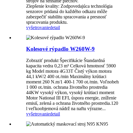
strojov na strihanie plechov.
Zlepšenie kvality: Zodpovedajúca technológia
senzorov pridaná do každého odkazu môže
zabezpečiť stabilitu spracovania a presnosť
spracovania produktu.
vyšetrovanie
detail
Kolesové rýpadlo W260W-9
Zobraziť produkt Špecifikácie Štandardná
kapacita vedra 0,23 m³ Celková hmotnosť 5900
kg Model motora 4G33T Čistý výkon motora
44,1 kW/2 400 ot./min Maximálny krútiaci
moment 260 N.m/1 400-1 700 ot./min. Voľnobeh
1 000 ot./min. ochrana životného prostredia
44KW vysoký výkon, vysoký krútiaci moment
Motor National III EFI, úspora energie, zníženie
emisií, zelená a ochrana životného prostredia.120
l veľkoobjemová nádrž na naftu výrazne...
vyšetrovanie
detail