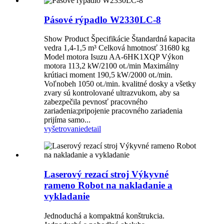
Pásové rýpadlo W2330LC-8
Show Product Špecifikácie Štandardná kapacita
vedra 1,4-1,5 m³ Celková hmotnosť 31680 kg
Model motora Isuzu AA-6HK1XQP Výkon
motora 113,2 kW/2100 ot./min Maximálny
krútiaci moment 190,5 kW/2000 ot./min.
Voľnobeh 1050 ot./min. kvalitné dosky a všetky
zvary sú kontrolované ultrazvukom, aby sa
zabezpečila pevnosť pracovného
zariadenia;pripojenie pracovného zariadenia
prijíma samo...
vyšetrovanie
detail
Laserový rezací stroj Výkyvné
rameno Robot na nakladanie a
vykladanie
Jednoduchá a kompaktná konštrukcia.