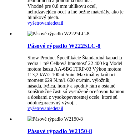
Jednoduchá a pohodlná obsluha.
Vhodné pre 0,8 mm uhlíkovú oceľ,
nehrdzavejúcu oceľ a iné bežné materiály, ako je
hliníkový plech.
vyšetrovanie
detail
Pásové rýpadlo W2225LC-8
Show Product Špecifikácie Štandardná kapacita
vedra 1 m³ Celková hmotnosť 22 400 kg Model
motora Isuzu AA-6BG1TRP-03 Výkon motora
113,2 kW/2 100 ot./min. Maximálny krútiaci
moment 629 N.m/1 600 ot./min. výložník,
násada, lyžica, horný a spodný rám a ostatné
konštrukčné časti sú vystužené oceľovou liatinou
a doskami z vysokopevnostnej ocele, ktoré sú
odolné;pracovný vývoj...
vyšetrovanie
detail
Pásové rýpadlo W2150-8