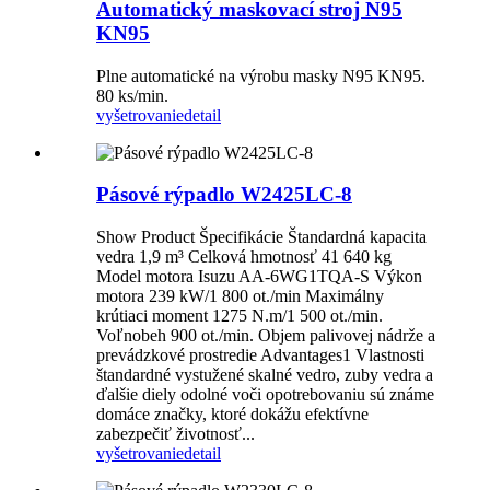
Automatický maskovací stroj N95
KN95
Plne automatické na výrobu masky N95 KN95.
80 ks/min.
vyšetrovanie
detail
Pásové rýpadlo W2425LC-8
Show Product Špecifikácie Štandardná kapacita
vedra 1,9 m³ Celková hmotnosť 41 640 kg
Model motora Isuzu AA-6WG1TQA-S Výkon
motora 239 kW/1 800 ot./min Maximálny
krútiaci moment 1275 N.m/1 500 ot./min.
Voľnobeh 900 ot./min. Objem palivovej nádrže a
prevádzkové prostredie Advantages1 Vlastnosti
štandardné vystužené skalné vedro, zuby vedra a
ďalšie diely odolné voči opotrebovaniu sú známe
domáce značky, ktoré dokážu efektívne
zabezpečiť životnosť...
vyšetrovanie
detail