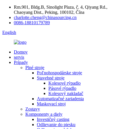
Rm.901, Bldg.B, Sinolight Plaza, č. 4, Qiyang Rd.,
Chaoyang Dist., Peking, 100102, Čína
charlotte.cheng@chinasourcing.cn
0086-18810179789
English
Domov
servis
Prípady
Plné stroje
Poľnohospodárske stroje
Stavebné stroje
Kolesové rýpadlo
Pásové rýpadlo
Kolesový nakladač
Automatizačné zariadenia
Maskovací stroj
Zostavy
Komponenty a diely
Investičný casting
Odlievanie do piesku