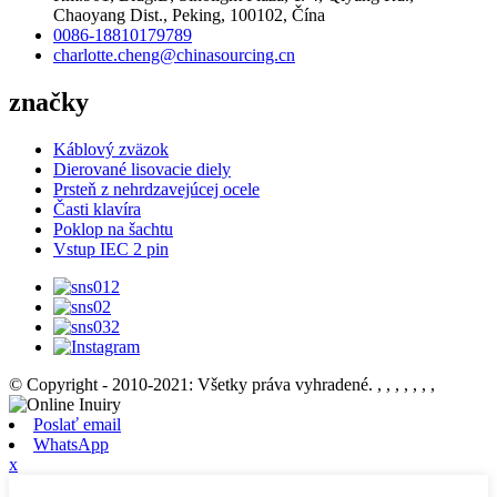
Chaoyang Dist., Peking, 100102, Čína
0086-18810179789
charlotte.cheng@chinasourcing.cn
značky
Káblový zväzok
Dierované lisovacie diely
Prsteň z nehrdzavejúcej ocele
Časti klavíra
Poklop na šachtu
Vstup IEC 2 pin
© Copyright - 2010-2021: Všetky práva vyhradené.
, , , , , , ,
Poslať email
WhatsApp
x