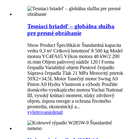
Tesniaci hriadeľ – globálna služba
pre presné obrábanie
Show Product Špecifikácie Štandardná kapacita
vedra 0,3 m³ Celková hmotnosť 8 500 kg Model
motora YC4FA65 Výkon motora 48 kW/2 200
ot./min Objem palivovej nádrže 120 l Forma
čerpadla Variabilný objem Piestové čerpadlo
Súprava čerpadla Tlak 21 MPa Menovitý prietok
59X2+34,5L Motor Tanečný motor Swing A0
Piston A0 Hydra Vlastnosti a výhody Použitie
domáceho vynikajúceho motora Yuchai National
III, vysoký krútiaci moment, nízky zdvihový
objem, úspora energie a ochrana životného
prostredia, ekonomický a...
vyšetrovanie
detail