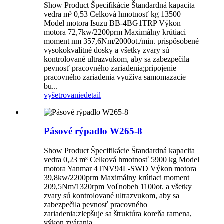
Show Product Špecifikácie Štandardná kapacita
vedra m³ 0,53 Celková hmotnosť kg 13500
Model motora Isuzu BB-4BG1TRP Výkon
motora 72,7kw/2200prm Maximálny krútiaci
moment nm 357,6Nm/2000ot./min. prispôsobené
vysokokvalitné dosky a všetky zvary sú
kontrolované ultrazvukom, aby sa zabezpečila
pevnosť pracovného zariadenia;pripojenie
pracovného zariadenia využíva samomazacie
bu...
vyšetrovanie
detail
Pásové rýpadlo W265-8
Show Product Špecifikácie Štandardná kapacita
vedra 0,23 m³ Celková hmotnosť 5900 kg Model
motora Yanmar 4TNV94L-SWD Výkon motora
39,8kw/2200prm Maximálny krútiaci moment
209,5Nm/1320rpm Voľnobeh 1100ot. a všetky
zvary sú kontrolované ultrazvukom, aby sa
zabezpečila pevnosť pracovného
zariadenia;zlepšuje sa štruktúra koreňa ramena,
výkon zvárania...