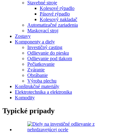
Stavebné stroje
Kolesové rýpadlo
Pásové rýpadlo
Kolesový nakladač
Automatizačné zariadenia
Maskovací stroj
Zostavy
Komponenty a diely
Investičný casting
Odlievanie do piesku
Odlievanie pod tlakom
Pečiatkovanie
Zváranie
Obrábanie
Výroba plechu
Konštrukčné materiály
Elektrotechnika a elektronika
Komodity
Typické prípady