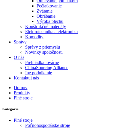
Odlievanie pod tlakom
Pečiatkovanie
Zváranie
Obrábanie
Výroba plechu
Konštrukčné materiály
Elektrotechnika a elektronika
Komodity
Správy
Správy z priemyslu
Novinky spoločnosti
O nás
Prehliadka továrne
ChinaSourcing Alliance
Iné podnikanie
Kontaktuj nás
Domov
Produkty
Plné stroje
Kategórie
Plné stroje
Poľnohospodárske stroje