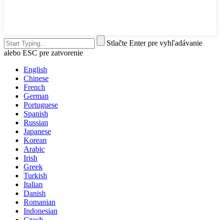
Stlačte Enter pre vyhľadávanie
alebo ESC pre zatvorenie
English
Chinese
French
German
Portuguese
Spanish
Russian
Japanese
Korean
Arabic
Irish
Greek
Turkish
Italian
Danish
Romanian
Indonesian
Czech