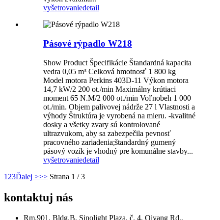
vyšetrovanie
detail
Pásové rýpadlo W218
Show Product Špecifikácie Štandardná kapacita
vedra 0,05 m³ Celková hmotnosť 1 800 kg
Model motora Perkins 403D-11 Výkon motora
14,7 kW/2 200 ot./min Maximálny krútiaci
moment 65 N.M/2 000 ot./min Voľnobeh 1 000
ot./min. Objem palivovej nádrže 27 l Vlastnosti a
výhody Štruktúra je vyrobená na mieru. -kvalitné
dosky a všetky zvary sú kontrolované
ultrazvukom, aby sa zabezpečila pevnosť
pracovného zariadenia;štandardný gumený
pásový vozík je vhodný pre komunálne stavby...
vyšetrovanie
detail
1
2
3
Ďalej >
>>
Strana 1 / 3
kontaktuj nás
Rm.901, Bldg.B, Sinolight Plaza, č. 4, Qiyang Rd.,